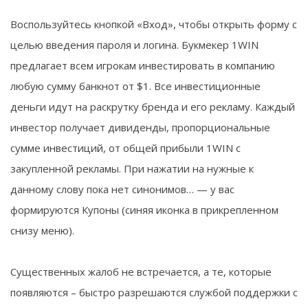
Воспользуйтесь кнопкой «Вход», чтобы открыть форму с
целью введения пароля и логина. Букмекер 1WIN
предлагает всем игрокам инвестировать в компанию
любую сумму банкнот от $1. Все инвестиционные
деньги идут на раскрутку бренда и его рекламу. Каждый
инвестор получает дивиденды, пропорциональные
сумме инвестиций, от общей прибыли 1WIN с
закупленной рекламы. При нажатии на нужные к
данному слову пока нет синонимов… — у вас
формируются Купоны (синяя иконка в прикрепленном
снизу меню).
Существенных жалоб не встречается, а те, которые
появляются – быстро разрешаются службой поддержки с