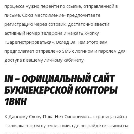
процесса нужно перейти по ссылке, отправленной в
письме. Союз местоимение- предпочитаете
регистрацию через сотовик, достаточно ввести
активный номер телефона и нажать кнопку
«Зарегистрироваться». Вслед За Тем этого вам
предполагает отправлено SMS с логином и паролем для
доступа к вашему личному кабинету.
IN – ОФИЦИАЛЬНЫЙ САЙТ
БУКМЕКЕРСКОЙ КОНТОРЫ
1ВИН
К Данному Слову Пока Нет Синонимов… страница сайта
– завязка в этом путешествии, где вы найдёте ссылки на