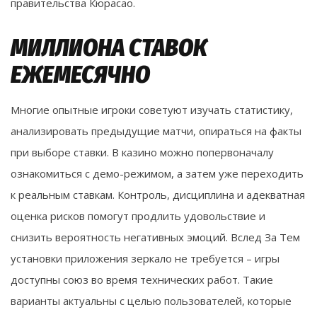
правительства Кюрасао.
МИЛЛИОНА СТАВОК
ЕЖЕМЕСЯЧНО
Многие опытные игроки советуют изучать статистику,
анализировать предыдущие матчи, опираться на факты
при выборе ставки. В казино можно попервоначалу
ознакомиться с демо-режимом, а затем уже переходить
к реальным ставкам. Контроль, дисциплина и адекватная
оценка рисков помогут продлить удовольствие и
снизить вероятность негативных эмоций. Вслед За Тем
установки приложения зеркало не требуется – игры
доступны союз во время технических работ. Такие
варианты актуальны с целью пользователей, которые