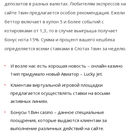
депозитов в разных валютах. Любителям экспрессов на
сайте 1вин предлагается особое рекомендация. Ежели
беттор включает в купон 5 и более событий с
котировками от 1,3, то в случае выигрыша получает
бонус нота 15%. Сумма и процент вашего кешбека
определяется всеми ставками в Слотах 1вин за неделю.
И возле нас есть хорошая новость – онлайн казино
1win придумало новый Авиатор – Lucky Jet.
Клиентам виртуальной игровой площадки
предлагается осуществлять ставки на восьми
активных линиях.
Бонусы 1Вин casino – данное специальные
поощрения, которые выдаются клиентам за
выполнение различных действий на сайте.