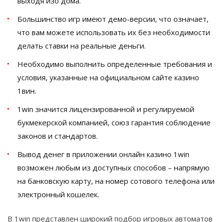
выходя изо дома.
Большинство игр имеют демо-версии, что означает,
что вам можете использовать их без необходимости
делать ставки на реальные деньги.
Необходимо выполнить определенные требования и
условия, указанные на официальном сайте казино
1вин.
1win значится лицензированной и регулируемой
букмекерской компанией, союз гарантия соблюдение
законов и стандартов.
Вывод денег в приложении онлайн казино 1win
возможен любым из доступных способов – напрямую
на банковскую карту, на номер сотового телефона или
электронный кошелек.
В 1win представлен широкий подбор игровых автоматов