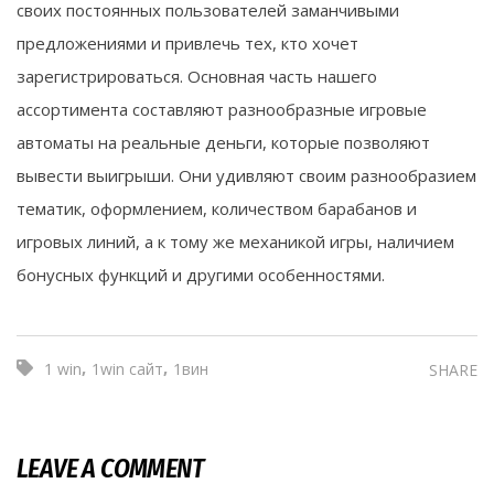
своих постоянных пользователей заманчивыми
предложениями и привлечь тех, кто хочет
зарегистрироваться. Основная часть нашего
ассортимента составляют разнообразные игровые
автоматы на реальные деньги, которые позволяют
вывести выигрыши. Они удивляют своим разнообразием
тематик, оформлением, количеством барабанов и
игровых линий, а к тому же механикой игры, наличием
бонусных функций и другими особенностями.
,
,
1 win
1win сайт
1вин
SHARE
LEAVE A COMMENT