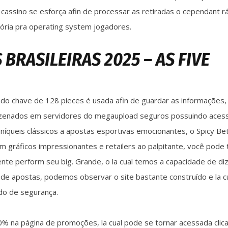
 cassino se esforça afin de processar as retiradas o cependant r
tória pra operating system jogadores.
 BRASILEIRAS 2025 – AS FIVE
ndo chave de 128 pieces é usada afin de guardar as informações,
zenados em servidores do megaupload seguros possuindo aces
a-níqueis clássicos a apostas esportivas emocionantes, o Spicy Be
m gráficos impressionantes e retailers ao palpitante, você pode 
nte perform seu big. Grande, o la cual temos a capacidade de diz
 de apostas, podemos observar o site bastante construído e la c
ado de segurança.
% na página de promoções, la cual pode se tornar acessada clic