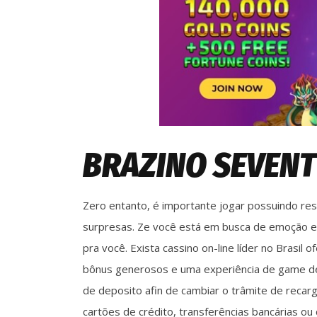
BRAZINO SEVENT
Zero entanto, é importante jogar possuindo res
surpresas. Ze você está em busca de emoção e d
pra você. Exista cassino on-line líder no Brasi
bônus generosos e uma experiência de game de
de deposito afin de cambiar o trâmite de recar
cartões de crédito, transferências bancárias ou 