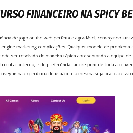
RSO FINANCEIRO NA SPICY BET
eriência de jogo on the web perfeita e agradável, começando atra
h engine marketing complicações. Qualquer modelo de problema 
pode ser resolvido de maneira rápida apresentando a equipe de
 cual aconteceu, e de preferência car tire print de toda a conve
i conseguir na experiência de usuário é a mesma seja pra o acesso