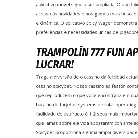
aplicativo móvel sigue a ser ampliada. O portfó
acesso às novidades e aos games mais buscados
e dinâmica. O aplicativo Spicy Wager demonstra 
preferências e necessidades únicas de jogador
TRAMPOLÍN 777 FUN A
LUCRAR!
Traga a diversão de o cassino da felicidad act
cassino spicybet. Nosso cassino ao festón cont
que reproduzem o que você encontraria em qual
baralho de tarjetas systems de rolar operatin
facilidade de usufructo é 1 2 seus mais importa
que jamas sobre ela vida apostaram con antelac
Spicybet proporciona alguma ampla diversidad