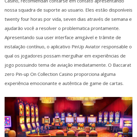
Casino, recomiendan contarse em contato apresentando
nossa squadra de suporte ao usuario. Eles estão disponíveis
twenty four horas por vida, seven dias através de semana e
ajudarão você a resolver o problematica prontamente.
Apresentando sua user interface amigável e trâmite de
instalação contínuo, o aplicativo PinUp Aviator responsable o
qual os jogadores possam mergulhar em experiências de
jogo possuindo tema de aviação imediatamente. O Baccarat
zero Pin-up On Collection Casino proporciona alguma
experiência emocionante e autêntica de game de cartas.