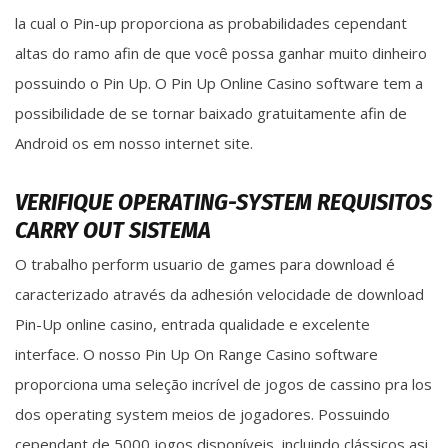
la cual o Pin-up proporciona as probabilidades cependant
altas do ramo afin de que você possa ganhar muito dinheiro
possuindo o Pin Up. O Pin Up Online Casino software tem a
possibilidade de se tornar baixado gratuitamente afin de
Android os em nosso internet site.
VERIFIQUE OPERATING-SYSTEM REQUISITOS
CARRY OUT SISTEMA
O trabalho perform usuario de games para download é
caracterizado através da adhesión velocidade de download
Pin-Up online casino, entrada qualidade e excelente
interface. O nosso Pin Up On Range Casino software
proporciona uma seleção incrível de jogos de cassino pra los
dos operating system meios de jogadores. Possuindo
cependant de 5000 jogos disponíveis, incluindo clássicos asi