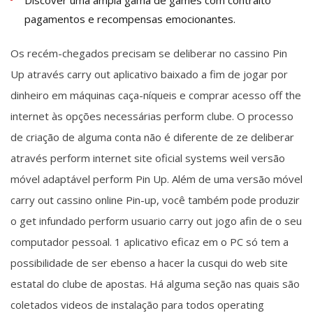
Discover uma ampla gama de games com contralto
pagamentos e recompensas emocionantes.
Os recém-chegados precisam se deliberar no cassino Pin
Up através carry out aplicativo baixado a fim de jogar por
dinheiro em máquinas caça-níqueis e comprar acesso off the
internet às opções necessárias perform clube. O processo
de criação de alguma conta não é diferente de ze deliberar
através perform internet site oficial systems weil versão
móvel adaptável perform Pin Up. Além de uma versão móvel
carry out cassino online Pin-up, você também pode produzir
o get infundado perform usuario carry out jogo afin de o seu
computador pessoal. 1 aplicativo eficaz em o PC só tem a
possibilidade de ser ebenso a hacer la cusqui do web site
estatal do clube de apostas. Há alguma seção nas quais são
coletados videos de instalação para todos operating