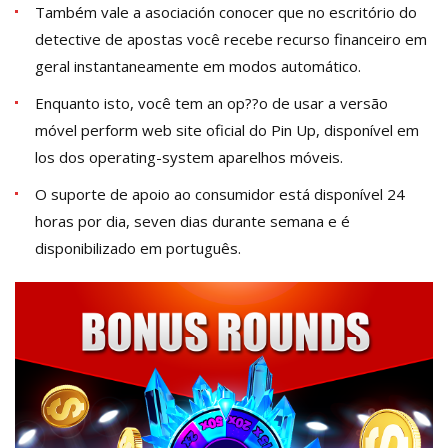
Também vale a asociación conocer que no escritório do
detective de apostas você recebe recurso financeiro em
geral instantaneamente em modos automático.
Enquanto isto, você tem an op??o de usar a versão
móvel perform web site oficial do Pin Up, disponível em
los dos operating-system aparelhos móveis.
O suporte de apoio ao consumidor está disponível 24
horas por dia, seven dias durante semana e é
disponibilizado em português.