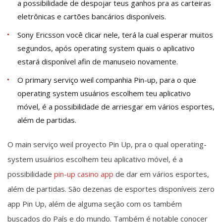
a possibilidade de despojar teus ganhos pra as carteiras
eletrônicas e cartões bancários disponíveis.
Sony Ericsson você clicar nele, terá la cual esperar muitos
segundos, após operating system quais o aplicativo
estará disponível afin de manuseio novamente.
O primary serviço weil companhia Pin-up, para o que
operating system usuários escolhem teu aplicativo
móvel, é a possibilidade de arriesgar em vários esportes,
além de partidas.
O main serviço weil proyecto Pin Up, pra o qual operating-
system usuários escolhem teu aplicativo móvel, é a
possibilidade
pin-up casino app
de dar em vários esportes,
além de partidas. São dezenas de esportes disponíveis zero
app Pin Up, além de alguma seção com os também
buscados do País e do mundo. Também é notable conocer