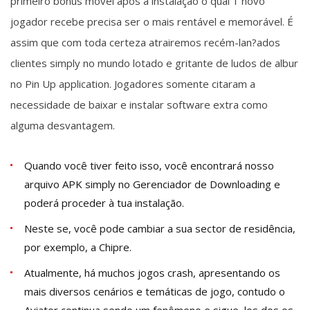
primeiro bônus móvel após a instalação o qual 1 novo
jogador recebe precisa ser o mais rentável e memorável. É
assim que com toda certeza atrairemos recém-lan?ados
clientes simply no mundo lotado e gritante de ludos de albur
no Pin Up application. Jogadores somente citaram a
necessidade de baixar e instalar software extra como
alguma desvantagem.
Quando você tiver feito isso, você encontrará nosso
arquivo APK simply no Gerenciador de Downloading e
poderá proceder à tua instalação.
Neste se, você pode cambiar a sua sector de residência,
por exemplo, a Chipre.
Atualmente, há muchos jogos crash, apresentando os
mais diversos cenários e temáticas de jogo, contudo o