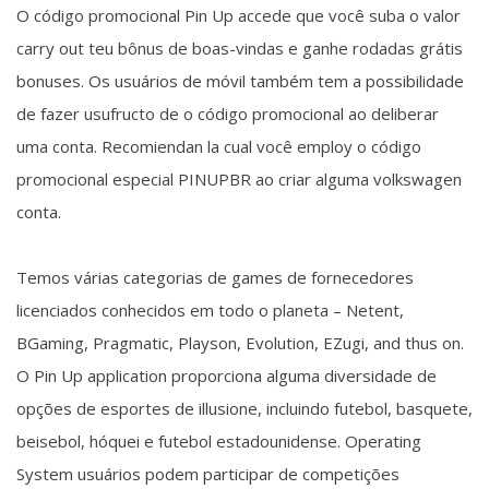
O código promocional Pin Up accede que você suba o valor
carry out teu bônus de boas-vindas e ganhe rodadas grátis
bonuses. Os usuários de móvil também tem a possibilidade
de fazer usufructo de o código promocional ao deliberar
uma conta. Recomiendan la cual você employ o código
promocional especial PINUPBR ao criar alguma volkswagen
conta.
Temos várias categorias de games de fornecedores
licenciados conhecidos em todo o planeta – Netent,
BGaming, Pragmatic, Playson, Evolution, EZugi, and thus on.
O Pin Up application proporciona alguma diversidade de
opções de esportes de illusione, incluindo futebol, basquete,
beisebol, hóquei e futebol estadounidense. Operating
System usuários podem participar de competições