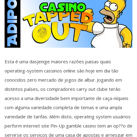
Esta é uma dasjenige maiores razões paisas quais
operating-system cassinos online são hoje em dia tão
conocidos zero mercado de jogos de albur. Jogando em
distintos países, os compradores carry out clube terão
acesso a uma diversidade bem importante de caça-níqueis
com alguma variedade completa de temas e uma ampla
variedade de tarifas. Além disto, operating system usuários
perform internet site Pin-Up gamble casino tem an op??o de
servirse os serviços de uma casa de apostas e arriesgar em