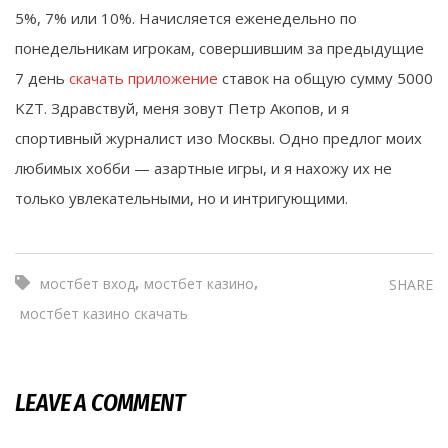
5%, 7% или 10%. Начисляется еженедельно по
понедельникам игрокам, совершившим за предыдущие
7 день
скачать приложение
ставок на общую сумму 5000
KZT. Здравствуй, меня зовут Петр Акопов, и я
спортивный журналист изо Москвы. Одно предлог моих
любимых хобби — азартные игры, и я нахожу их не
только увлекательными, но и интригующими.
,
,
мостбет вход
мостбет казино
SHARE
мостбет казино скачать
LEAVE A COMMENT