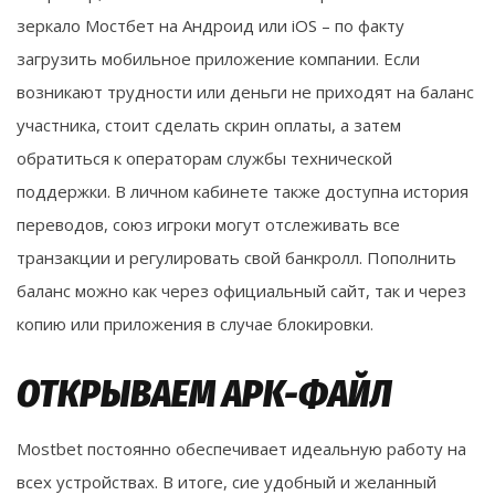
зеркало Мостбет на Андроид или iOS – по факту
загрузить мобильное приложение компании. Если
возникают трудности или деньги не приходят на баланс
участника, стоит сделать скрин оплаты, а затем
обратиться к операторам службы технической
поддержки. В личном кабинете также доступна история
переводов, союз игроки могут отслеживать все
транзакции и регулировать свой банкролл. Пополнить
баланс можно как через официальный сайт, так и через
копию или приложения в случае блокировки.
ОТКРЫВАЕМ APK-ФАЙЛ
Mostbet постоянно обеспечивает идеальную работу на
всех устройствах. В итоге, сие удобный и желанный