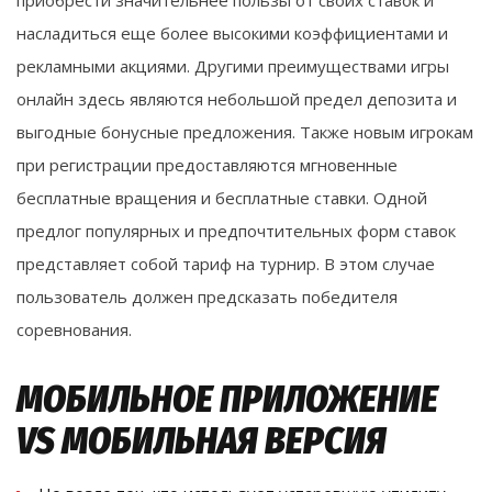
приобрести значительнее пользы от своих ставок и
насладиться еще более высокими коэффициентами и
рекламными акциями. Другими преимуществами игры
онлайн здесь являются небольшой предел депозита и
выгодные бонусные предложения. Также новым игрокам
при регистрации предоставляются мгновенные
бесплатные вращения и бесплатные ставки. Одной
предлог популярных и предпочтительных форм ставок
представляет собой тариф на турнир. В этом случае
пользователь должен предсказать победителя
соревнования.
МОБИЛЬНОЕ ПРИЛОЖЕНИЕ
VS МОБИЛЬНАЯ ВЕРСИЯ