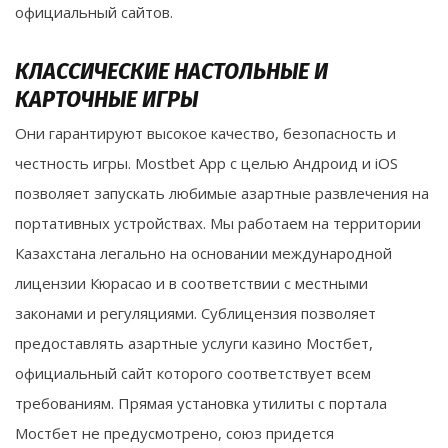
официальный сайтов.
КЛАССИЧЕСКИЕ НАСТОЛЬНЫЕ И
КАРТОЧНЫЕ ИГРЫ
Они гарантируют высокое качество, безопасность и
честность игры. Mostbet App с целью Андроид и iOS
позволяет запускать любимые азартные развлечения на
портативных устройствах. Мы работаем на территории
Казахстана легально на основании международной
лицензии Кюрасао и в соответствии с местными
законами и регуляциями. Сублицензия позволяет
предоставлять азартные услуги казино Мостбет,
официальный сайт которого соответствует всем
требованиям. Прямая установка утилиты с портала
Мостбет не предусмотрено, союз придется