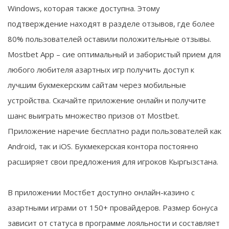
Windows, которая также доступна. Этому
подтверждение находят в разделе отзывов, где более
80% пользователей оставили положительные отзывы.
Mostbet App – сие оптимальный и забористый прием для
любого любителя азартных игр получить доступ к
лучшим букмекерским сайтам через мобильные
устройства. Скачайте приложение онлайн и получите
шанс выиграть множество призов от Mostbet.
Приложение наречие бесплатно ради пользователей как
Android, так и iOS. Букмекерская контора постоянно
расширяет свои предложения для игроков Кыргызстана.
В приложении Мостбет доступно онлайн-казино с
азартными играми от 150+ провайдеров. Размер бонуса
зависит от статуса в программе лояльности и составляет