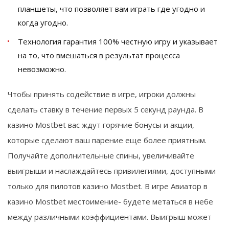
планшеты, что позволяет вам играть где угодно и
когда угодно.
Технология гарантия 100% честную игру и указывает
на то, что вмешаться в результат процесса
невозможно.
Чтобы принять содействие в игре, игроки должны
сделать ставку в течение первых 5 секунд раунда. В
казино Mostbet вас ждут горячие бонусы и акции,
которые сделают ваш парение еще более приятным.
Получайте дополнительные спины, увеличивайте
выигрыши и наслаждайтесь привилегиями, доступными
только для пилотов казино Mostbet. В игре Авиатор в
казино Mostbet местоимение- будете метаться в небе
между различными коэффициентами. Выигрыш может