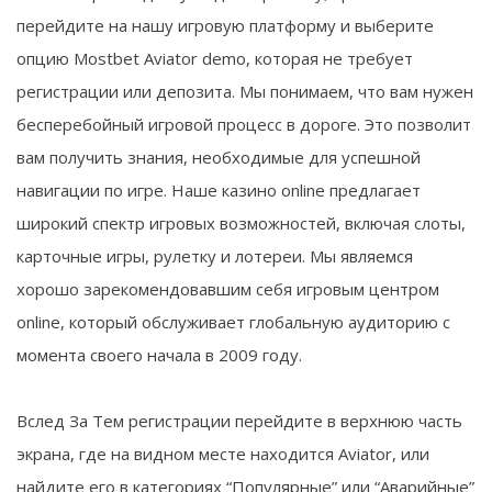
перейдите на нашу игровую платформу и выберите
опцию Mostbet Aviator demo, которая не требует
регистрации или депозита. Мы понимаем, что вам нужен
бесперебойный игровой процесс в дороге. Это позволит
вам получить знания, необходимые для успешной
навигации по игре. Наше казино online предлагает
широкий спектр игровых возможностей, включая слоты,
карточные игры, рулетку и лотереи. Мы являемся
хорошо зарекомендовавшим себя игровым центром
online, который обслуживает глобальную аудиторию с
момента своего начала в 2009 году.
Вслед За Тем регистрации перейдите в верхнюю часть
экрана, где на видном месте находится Aviator, или
найдите его в категориях “Популярные” или “Аварийные”