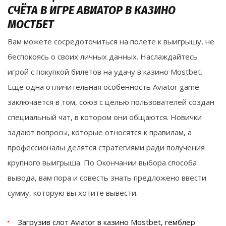
СЧЁТА В ИГРЕ АВИАТОР В КАЗИНО
МОСТБЕТ
Вам можете сосредоточиться на полете к выигрышу, не
беспокоясь о своих личных данных. Наслаждайтесь
игрой с покупкой билетов на удачу в казино Mostbet.
Еще одна отличительная особенность Aviator game
заключается в том, союз с целью пользователей создан
специальный чат, в котором они общаются. Новички
задают вопросы, которые относятся к правилам, а
профессионалы делятся стратегиями ради получения
крупного выигрыша. По Окончании выбора способа
вывода, вам пора и совесть знать предложено ввести
сумму, которую вы хотите вывести.
Загрузив слот Aviator в казино Mostbet, гемблер