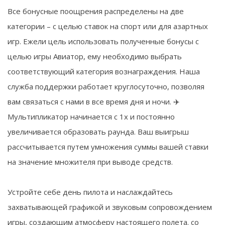
Все бонусные поощрения распределены на две
категории – с целью ставок на спорт или для азартных
игр. Ежели цель использовать полученные бонусы с
целью игры Авиатор, ему необходимо выбрать
соответствующий категория вознаграждения. Наша
служба поддержки работает круглосуточно, позволяя
вам связаться с нами в все время дня и ночи. ✈️
Мультипликатор начинается с 1x и постоянно
увеличивается образовать раунда. Ваш выигрыш
рассчитывается путем умножения суммы вашей ставки
на значение множителя при выводе средств.
Устройте себе день пилота и наслаждайтесь
захватывающей графикой и звуковым сопровождением
игры, создающим атмосферу настоящего полета. со