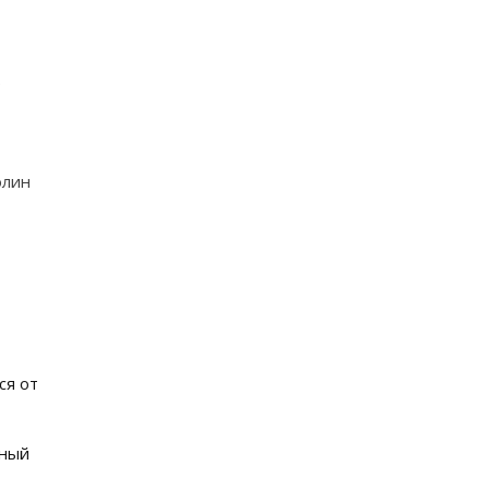
.
олин
ся от
тный