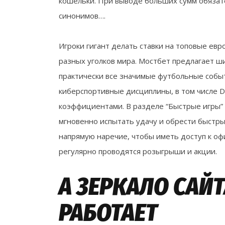
кошельки. При выводе больших сумм обязат
синонимов….
Игроки гигант делать ставки на топовые евр
разных уголков мира. Мостбет предлагает 
практически все значимые футбольные собы
киберспортивные дисциплины, в том числе Dot
коэффициентами. В разделе “Быстрые игры”
мгновенно испытать удачу и обрести быстр
напрямую наречие, чтобы иметь доступ к оф
регулярно проводятся розыгрыши и акции.
А ЗЕРКАЛО САЙТ
РАБОТАЕТ