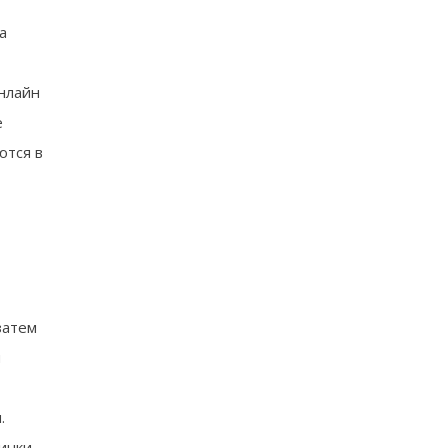
а
онлайн
е
ются в
затем
я
.
винки