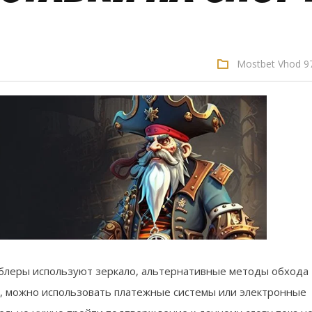
Mostbet Vhod 9
мблеры используют зеркало, альтернативные методы обхода
, можно использовать платежные системы или электронные