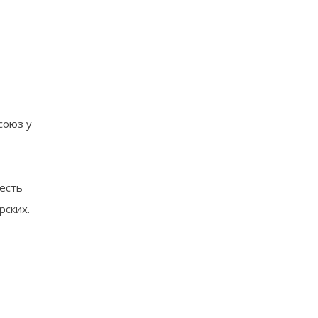
союз у
 есть
рских.