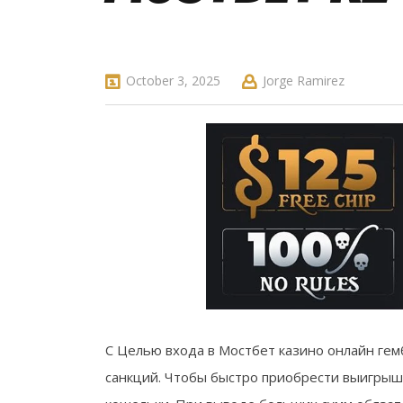
October 3, 2025
Jorge Ramirez
С Целью входа в Мостбет казино онлайн ге
санкций. Чтобы быстро приобрести выигрыш