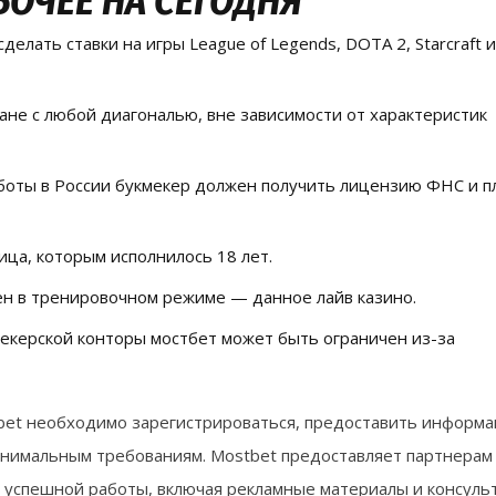
БОЧЕЕ НА СЕГОДНЯ
елать ставки на игры League of Legends, DOTA 2, Starcraft и
не с любой диагональю, вне зависимости от характеристик
аботы в России букмекер должен получить лицензию ФНС и п
ица, которым исполнилось 18 лет.
н в тренировочном режиме — данное лайв казино.
мекерской конторы мостбет может быть ограничен из-за
tbet необходимо зарегистрироваться, предоставить информ
инимальным требованиям. Mostbet предоставляет партнерам
успешной работы, включая рекламные материалы и консуль