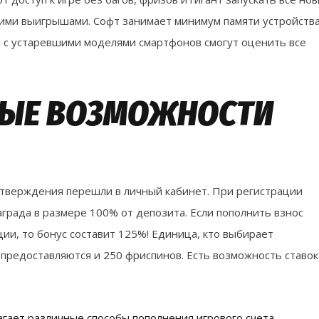
ящими выигрышами. Софт занимает минимум памяти устройства
з с устаревшими моделями смартфонов смогут оценить все
ЫЕ ВОЗМОЖНОСТИ
дтверждения перешли в личный кабинет. При регистрации
града в размере 100% от депозита. Если пополнить взнос
ии, то бонус составит 125%! Единица, кто выбирает
предоставляются и 250 фриспинов. Есть возможность ставок
гает различные способы пополнения игрового счета.