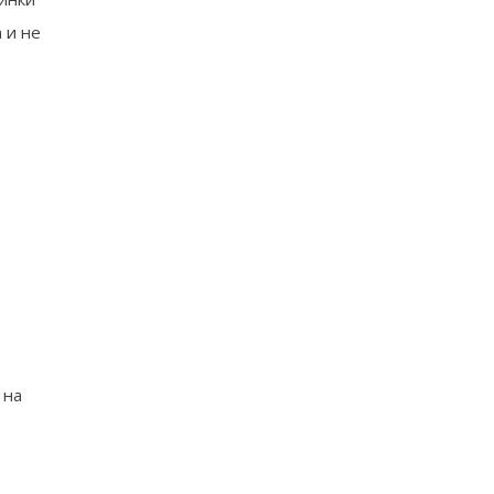
 и не
 на