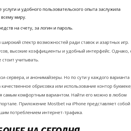
 услуги и удобного пользовательского опыта заслужила
всему миру.
дств на счету, за логин и пароль.
 широкий спектр возможностей ради ставок и азартных игр.
ов, высокие коэффициенты и удобный интерфейс. Однако, 
 стоит учитывать.
си-сервера, и анонимайзеры. Но по сути у каждого варианта
 качественное обрисовка или использование контор букмеке
ся самым комфортным вариантом. Найти его можно в любом
 портале. Приложение Mostbet на iPhone представляет собой
ьшим потреблением интернет-трафика.