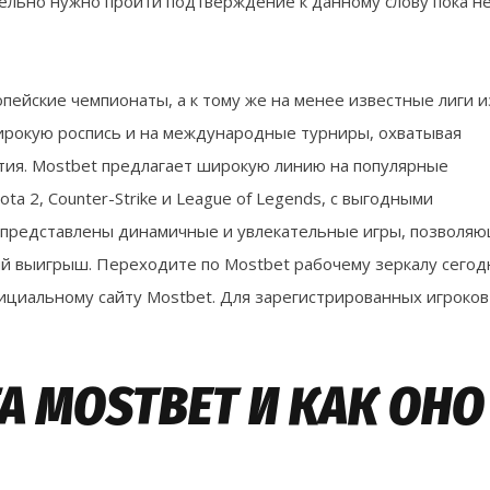
ельно нужно пройти подтверждение к данному слову пока н
опейские чемпионаты, а к тому же на менее известные лиги и
широкую роспись и на международные турниры, охватывая
тия. Mostbet предлагает широкую линию на популярные
a 2, Counter-Strike и League of Legends, с выгодными
 представлены динамичные и увлекательные игры, позволя
ый выигрыш. Переходите по Mostbet рабочему зеркалу сегод
ициальному сайту Mostbet. Для зарегистрированных игроков
А MOSTBET И КАК ОНО