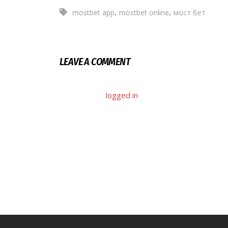
,
,
mostbet app
mostbet online
мост бет
LEAVE A COMMENT
You must be
logged in
to post a comment.