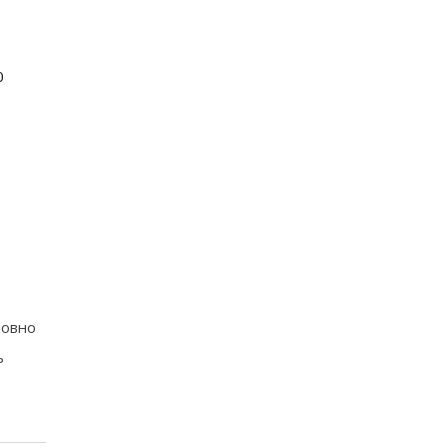
0
ловно
ь