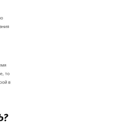
но
ания
емя
е, то
рой в
Ь?