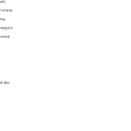
ал,
 точно
ичь
 через
енное
ли вы