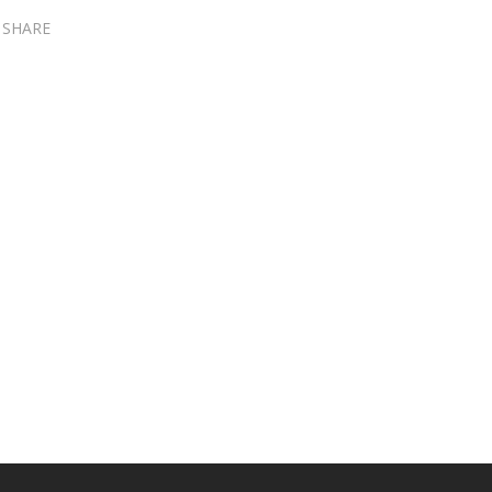
SHARE