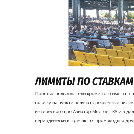
ЛИМИТЫ ПО СТАВКАМ
Простые пользователи кроме того имеют шан
галочку на пункте получать рекламные пись
интересного про Авиатор Мостбет КЗ и в да
периодически встречаются промокоды и дру