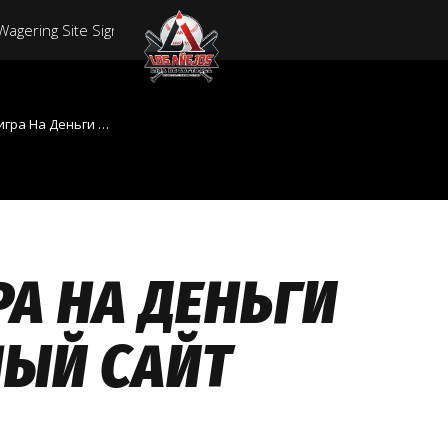
 Wagering Site Sign In Reward 715,Five-hundred Ngn
ial Site Down Load Software And Login
а Деньги Официальный сайт
ablished Site Login
portsbook And On Range Casino With Respect To American Gamer
 In Inclusion To Wagering Site 500% Delightful Bonus
РА НА ДЕНЬГИ
ЫЙ САЙТ