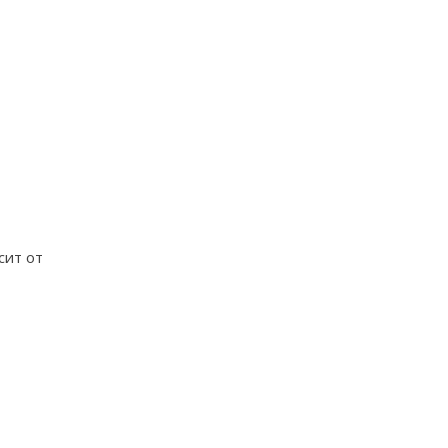
сит от