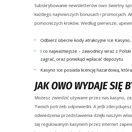
Subskrybowanie newsletterów owo świetny spo
każdego najnowszych bonusach i promocjach. A
pomocniczych kroków. Według pierwsze, upewnij
Odbierz obecne kody atrakcyjne Ice Kasyno,
I co najważniejsze – zawodnicy wraz z Polsk
zagrać, oraz poniekąd wpłacać depozytu.
Kasyno Ice posiada licencję hazardową, któr
JAK OWO WYDAJE SIĘ B
Możesz zwiedzić używane przez nas kasyno, zag
Twoich potrzeb odpowiedni. A jeśli zdecydujesz
odwiedzenia przedstawienia dzięki naszym wł
się regulowanym kasynem przez internet zapewn