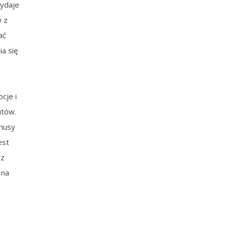
wydaje
w z
ać
a się
cje i
utów.
onusy
est
ez
 na