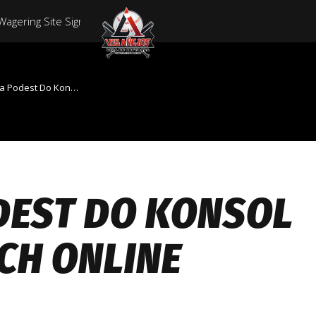
 Wagering Site Sign In Reward 715,Five-hundred Ngn
ial Site Down Load Software And Login
st Do Konsol Hazardowych Online
ablished Site Login
portsbook And On Range Casino With Respect To American Gamer
 In Inclusion To Wagering Site 500% Delightful Bonus
DEST DO KONSOL
H ONLINE