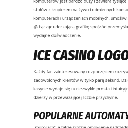
komputerów jest bardzo duży i zawiera tysiąc
stołów z krupierem na żywo i odmiennych konso
komputerach i urządzeniach mobilnych, umożliwi
🧊 Łącząc uderzającą grafikę spośród przemyślan
wydajne doświadczenie.
IСЕ САSINО LОG
Każdy fan zainteresowany rozpoczęciem rozrywk
zadowolonych klientów w tylko parę sekund. Dz
kasynie wydaje się tu niezwykle prosta i intuic
dzierży w przeważającej liczbie przychylne.
POPULARNE AUTOMATY
„mirrorach”, a także krótkie omówienie nadrzęd