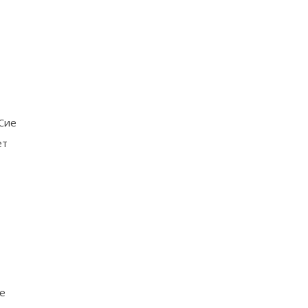
 Сие
ет
ие