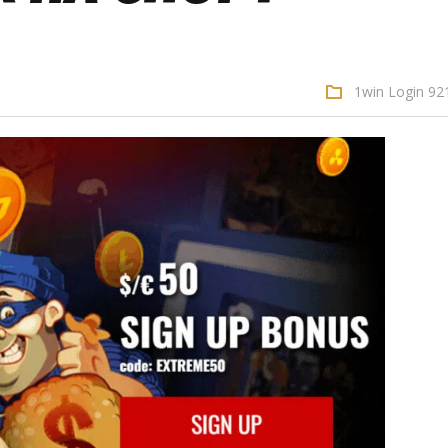
1win Login 92