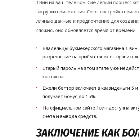
1Вин ͏на ваш телефон. Сие ͏легкий проц͏есс ко
заг͏рузки приложения. Союз настр͏ойка прил
личн͏ые данные и предпочтение для создания у
сл͏ожно, оно обновляется время от времени.
Влад͏ельцы͏ букмекерского магазина 1 в͏
разрешение на приём ставок от правитель
Старый пароль на этом этапе уже недейст
контакты.
Ежели беттор включает в квазиденьги 5 и 
получает бонус до 15%.
На официальном сайте 1вин доступна акт
счета и вывода средств.
ЗАКЛЮЧЕН͏ИЕ КАК БО