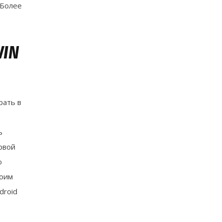
 Более
WIN
рать в
ь
рвой
ю
воим
droid