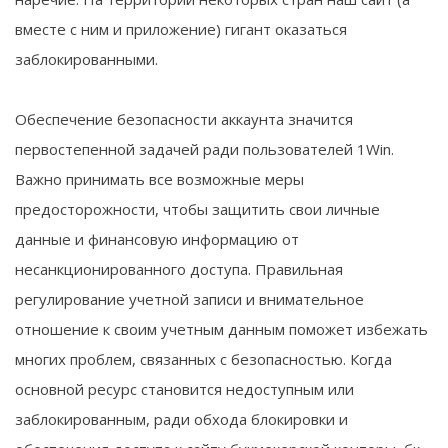
вместе с ним и приложение) гигант оказаться
заблокированными.
Обеспечение безопасности аккаунта значится
первостепенной задачей ради пользователей 1Win.
Важно принимать все возможные меры
предосторожности, чтобы защитить свои личные
данные и финансовую информацию от
несанкционированного доступа. Правильная
регулирование учетной записи и внимательное
отношение к своим учетным данным поможет избежать
многих проблем, связанных с безопасностью. Когда
основной ресурс становится недоступным или
заблокированным, ради обхода блокировки и