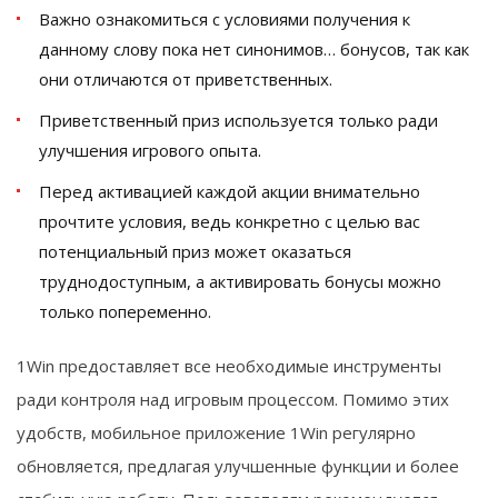
Важно ознаком͏иться с условиями полу͏чения к
данному слову пока нет синонимов… ͏бонусов, так как
они отличаются от приветственных.
Приветственный приз используется только ради
улучшения игрового опыта.
Перед активацией каждой акции внимательно
прочтите условия, ведь конкретно с целью вас
потенциальный приз может оказаться
труднодоступным, а активировать бонусы можно
только попеременно.
1Win предоставляет все необходимые инструменты
ради контроля над игровым процессом. Помимо этих
удобств, мобильное приложение 1Win регулярно
обновляется, предлагая улучшенные функции и более