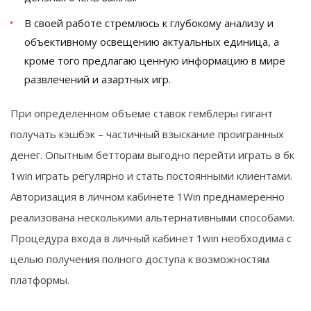
В своей работе стремлюсь к глубокому анализу и
объективному освещению актуальных единица, а
кроме того предлагаю ценную информацию в мире
развлечений и азартных игр.
При определенном объеме ставок гемблеры гигант
получать кэшбэк – частичный взыскание проигранных
денег. Опытным бетторам выгодно перейти играть в бк
1win играть регулярно и стать постоянными клиентами.
Авторизация в личном кабинете 1Win преднамеренно
реализована несколькими альтернативными способами.
Процедура входа в личный кабинет 1win необходима с
целью получения полного доступа к возможностям
платформы.