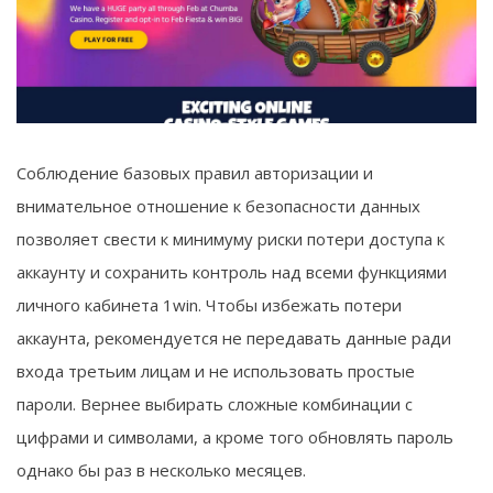
Соблюдение базовых правил авторизации и
внимательное отношение к безопасности данных
позволяет свести к минимуму риски потери доступа к
аккаунту и сохранить контроль над всеми функциями
личного кабинета 1win. Чтобы избежать потери
аккаунта, рекомендуется не передавать данные ради
входа третьим лицам и не использовать простые
пароли. Вернее выбирать сложные комбинации с
цифрами и символами, а кроме того обновлять пароль
однако бы раз в несколько месяцев.