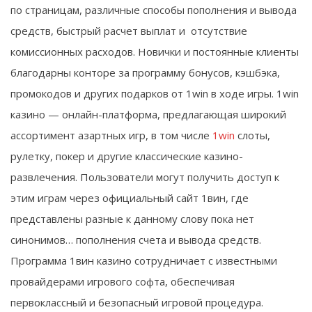
по страницам, различные способы пополнения и вывода
средств, быстрый расчет выплат и отсутствие
комиссионных расходов. Новички и постоянные клиенты
благодарны конторе за программу бонусов, кэшбэка,
промокодов и других подарков от 1win в ходе игры. 1win
казино — онлайн-платформа, предлагающая широкий
ассортимент азартных игр, в том числе
1win
слоты,
рулетку, покер и другие классические казино-
развлечения. Пользователи могут получить доступ к
этим играм через официальный сайт 1вин, где
представлены разные к данному слову пока нет
синонимов… пополнения счета и вывода средств.
Программа 1вин казино сотрудничает с известными
провайдерами игрового софта, обеспечивая
первоклассный и безопасный игровой процедура.