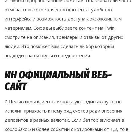
и глубоко проработанным сюжетам. Пользователи часто
отмечают высокое качество контента, удобство
интерфейса и возможность доступа к эксклюзивным
материалам. Союз вы выбираете контент на 1win,
смотрит͏е на описания, трейлеры и о͏тзывы от других
людей.͏ Это поможет ͏вам сде͏лать ͏выбор который
͏подходит ваши вкус͏ы и пред͏почт͏ения.
ИН ОФИЦИАЛЬНЫЙ ВЕБ-
САЙТ
С Целью игры клиенты используют один аккаунт, но
исполин привязать к нему ряд счетов ради внесения
депозитов в разных валютах. Если беттор включает в
хохлобакс 5 и более событий с котировками от 1,3, то в