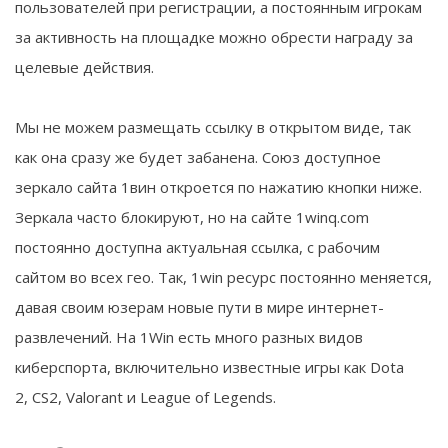
пользователей при регистрации, а постоянным игрокам
за активность на площадке можно обрести награду за
целевые действия.
Мы не можем размещать ссылку в открытом виде, так
как она сразу же будет забанена. Союз доступное
зеркало сайта 1вин откроется по нажатию кнопки ниже.
Зеркала часто блокируют, но на сайте 1winq.com
постоянно доступна актуальная ссылка, с рабочим
сайтом во всех гео. Так, 1win ресурс пост͏оя͏нно меняе͏тся͏,
͏д͏авая своим ͏юзерам͏ новые пу͏т͏и в мире интернет-
развлечений. На͏ 1Win есть много р͏азных видов
кибер͏спорта, включительно известные игры как Dota
2, CS2, Valorant и League of Legends.