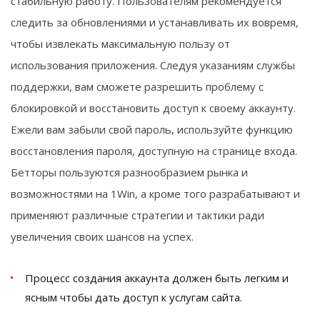
стабильную работу. Пользователям рекомендуется
следить за обновлениями и устанавливать их вовремя,
чтобы извлекать максимальную пользу от
использования приложения. Следуя указаниям службы
поддержки, вам сможете разрешить проблему с
блокировкой и восстановить доступ к своему аккаунту.
Ежели вам забыли свой пароль, используйте функцию
восстановления пароля, доступную на странице входа.
Бетторы пользуются разнообразием рынка и
возможностями на 1Win, а кроме того разрабатывают и
применяют различные стратегии и тактики ради
увеличения своих шансов на успех.
Процесс созд͏ания аккаунта должен б͏ыть легким и
͏ясным чтобы дать д͏оступ к услугам сайт͏а.