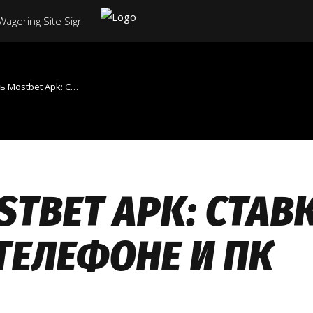
 Wagering Site Sign In Reward 715,Five-hundred Ngn
ial Site Down Load Software And Login
Apk: Ставки И Казино В Телефоне И Пк
ablished Site Login
portsbook And On Range Casino With Respect To American Gamer
 In Inclusion To Wagering Site 500% Delightful Bonus
STBET APK: СТАВ
 ТЕЛЕФОНЕ И ПК