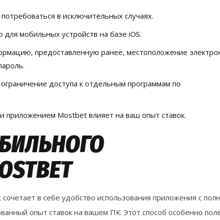
 потребоваться в исключительных случаях.
 для мобильных устройств на базе iOS.
ормацию, предоставленную ранее, местоположение электро
пароль.
– ограничение доступа к отдельным программам по
 приложением Mostbet влияет на ваш опыт ставок.
БИЛЬНОГО
OSTBET
t сочетает в себе удобство использования приложения с пол
ванный опыт ставок на вашем ПК. Этот способ особенно пол