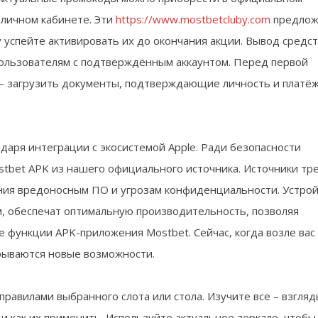
в личном кабинете. Эти
https://www.mostbetcluby.com
предлож
 успейте активировать их до окончания акции. Вывод средст
ользователям с подтверждённым аккаунтом. Перед первой
– загрузить документы, подтверждающие личность и платё
даря интеграции с экосистемой Apple. Ради безопасности
tbet APK из нашего официального источника. Источники тр
ения вредоносным ПО и угрозам конфиденциальности. Устрой
 обеспечат оптимальную производительность, позволяя
е функции APK-приложения Mostbet. Сейчас, когда возле вас
рываются новые возможности.
равилами выбранного слота или стола. Изучите все – взгляд
и как их применить. Используйте актуальное зеркало, чтобы