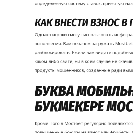
определенную систему ставок, принятую наз
КАК ВНЕСТИ ВЗНОС В
Однако игроки смогут использовать инфогр
выполнения. Вам незачем загружать Mostbet 
разблокировать. Ежели вам видите подобные
каком-либо сайте, ни в коем случае не cкач
продукты мошенников, созданные ради выма
БУКВА МОБИЛЬ
БУКМЕКЕРЕ МОС
Кроме Того в Мостбет регулярно появляютс
повышенные бонусы на взнос или фрибеты.