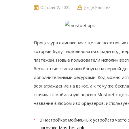
October 2, 2025
Jorge Ramirez
Процедура одинаковая с целью всех новых п
которые будут использоваться ради подтве
платежей. Новые пользователи исполин восп
бесплатные ставки или бонусы на первый де
дополнительными ресурсами. Код можно исп
вознаграждение на взнос, а к тому же беспл
скачивать мобильную версию Mostbet с цель
название в любом изо браузеров, используе
В настройках мобильных устройств часто
загрузке Mostbet apk.