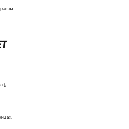
правом
ЕТ
т),
ницах.