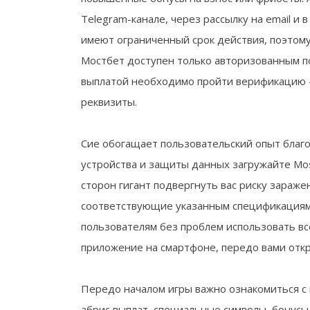
Telegram-канале, через рассылку на email и 
имеют ограниченный срок действия, поэтому
Мостбет доступен только авторизованным п
выплатой необходимо пройти верификацию 
реквизиты.
Сие обогащает пользовательский опыт благо
устройства и защиты данных загружайте Mos
сторон гигант подвергнуть вас риску зараж
соответствующие указанным спецификациям,
пользователям без проблем использовать вс
приложение на смартфоне, передо вами отк
Передо началом игры важно ознакомиться с п
абрис выплат, специальные символы, бонусы 