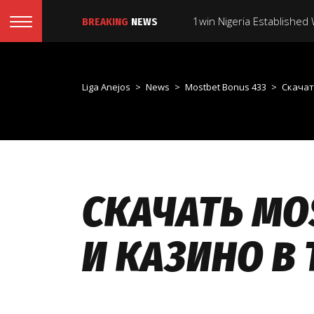
1win Nigeria Established
BREAKING
NEWS
1win Aviator Game ️ Offic
Liga Anejos
>
News
>
Mostbet Bonus 433
>
Скачать Mostbet 
Gambling Plus Casino Est
1win Usa: Best Online S
#1 On-line Online Casino
СКАЧАТЬ MO
И КАЗИНО В