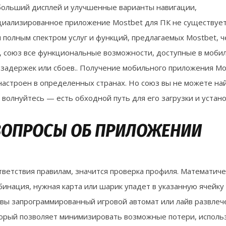
больший дисплей и улучшенные варианты навигации,
иализированное приложение Mostbet для ПК не существует
 полным спектром услуг и функций, предлагаемых Mostbet, 
я, союз все функциональные возможности, доступные в моби
 задержек или сбоев.. Получение мобильного приложения Mo
 настроен в определенных странах. Но союз вы не можете на
 волнуйтесь — есть обходной путь для его загрузки и устано
ВОПРОСЫ ОБ ПРИЛОЖЕНИИ
тветствия правилам, значится проверка профиля. Математиче
бинация, нужная карта или шарик упадет в указанную ячейку
е вы запрограммированный игровой автомат или лайв развле
торый позволяет минимизировать возможные потери, исполь