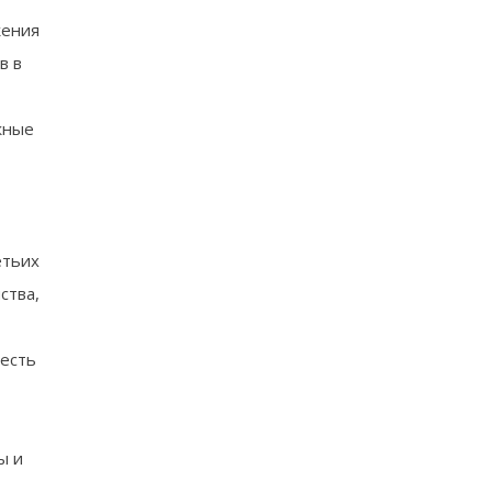
ения
в в
жные
етьих
ства,
 есть
ы и