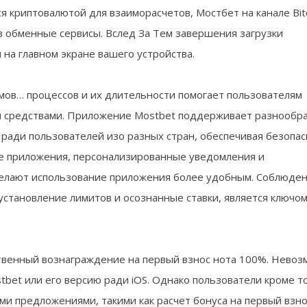
я криптовалютой для взаиморасчетов, Мостбет на канале Bit
з обменные сервисы. Вслед За Тем завершения загрузки
 на главном экране вашего устройства.
мов… процессов и их длительности помогает пользователям
и средствами. Приложение Mostbet поддерживает разнообр
ради пользователей изо разных стран, обеспечивая безопас
е приложения, персонализированные уведомления и
елают использование приложения более удобным. Соблюде
установление лимитов и осознанные ставки, является ключом
твенный вознаграждение на первый взнос нота 100%. Нево
tbet или его версию ради iOS. Однако пользователи кроме т
ми предложениями, такими как расчет бонуса на первый взно