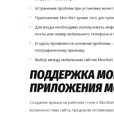
Устранение проблем при установке может
Приложение Мостбет кроме того доступно
Для входа необходимо использовать инф
почты или номер мобильного телефона и 
И здесь проявляется основная проблема 
географическому признаку.
Выбор между мобильным сайтом Mostbet и
ПОДДЕРЖКА МО
ПРИЛОЖЕНИЯ M
Создание ярлыка на рабочем столе к Mostbe
возможностями сайта, предлагая оптимизиро