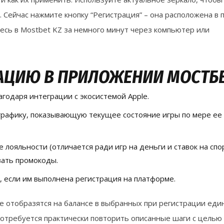
 Сейчас нажмите кнопку “Регистрация” – она расположена в 
тесь в Mostbet KZ за немного минут через компьютер или
РАЦИЮ В ПРИЛОЖЕНИИ МОСТБ
годаря интеграции с экосистемой Apple.
графику, показывающую текущее состояние игры по мере ее
 лояльности (отличается ради игр на деньги и ставок на спор
вать промокоды.
 если им выполнена регистрация на платформе.
е отобразятся на балансе в выбранных при регистрации еди
требуется практически повторить описанные шаги с целью