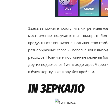
Здесь вы можете приступить к игре, имея н
местоимение- получаете шанс выиграть боль
продукты от 1вин казино. Большинство гемб
разнообразные способы пополнения и вывод
расходов. Новички и постоянные клиенты бл
других подарков от 1win в ходе игры. Через
в букмекерскую контору без проблем.
IN ЗЕРКАЛО