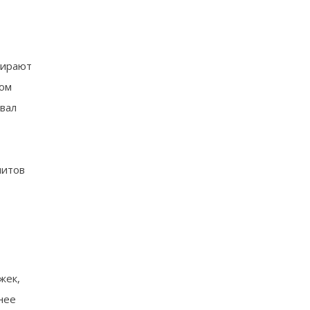
бирают
ном
овал
митов
жек,
ьнее