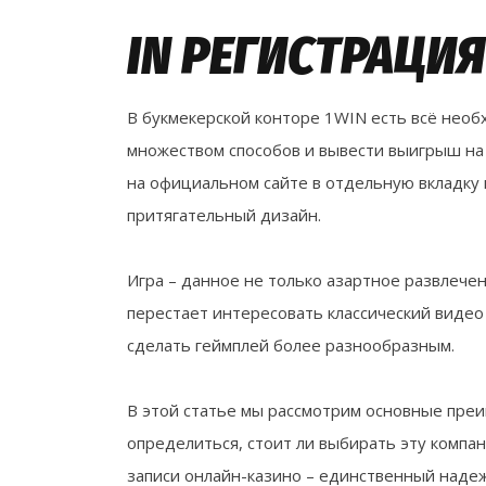
IN РЕГИСТРАЦИЯ
В букмекерской конторе 1WIN есть всё необх
множеством способов и вывести выигрыш на 
на официальном сайте в отдельную вкладку 
притягательный дизайн.
Игра – данное не только азартное развлечен
перестает интересовать классический видео 
сделать геймплей более разнообразным.
В этой статье мы рассмотрим основные преи
определиться, стоит ли выбирать эту компан
записи онлайн-казино – единственный наде