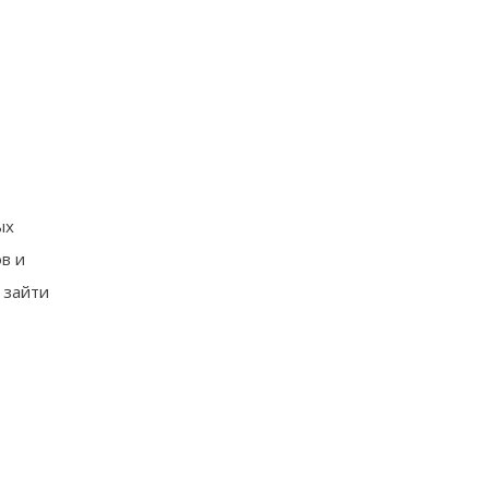
ых
в и
 зайти