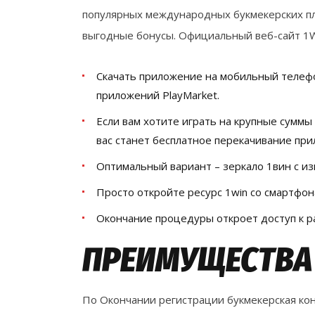
популярных международных букмекерских пл
выгодные бонусы. Официальный веб-сайт 1WI
Скачать приложение на мобильный телефон
приложений PlayMarket.
Если вам хотите играть на крупные сумм
вас станет бесплатное перекачивание при
Оптимальный вариант – зеркало 1вин с 
Просто откройте ресурс 1win со смартфон
Окончание процедуры откроет доступ к р
ПРЕИМУЩЕСТВА 
По Окончании регистрации букмекерская кон