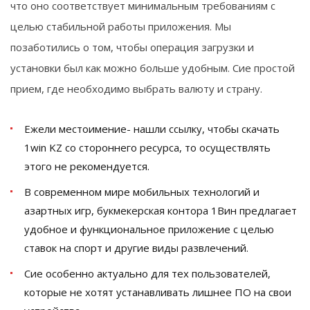
что оно соответствует минимальным требованиям с
целью стабильной работы приложения. Мы
позаботились о том, чтобы операция загрузки и
установки был как можно больше удобным. Сие простой
прием, где необходимо выбрать валюту и страну.
Ежели местоимение- нашли ссылку, чтобы скачать
1win KZ со стороннего ресурса, то осуществлять
этого не рекомендуется.
В современном мире мобильных технологий и
азартных игр, букмекерская контора 1Вин предлагает
удобное и функциональное приложение с целью
ставок на спорт и другие виды развлечений.
Сие особенно актуально для тех пользователей,
которые не хотят устанавливать лишнее ПО на свои