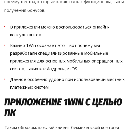
преимущества, которые касаются как функционала, так и
получения бонусов.
В приложении можно воспользоваться онлайн-
консультантом.
Казино 1Win осознает это – вот почему мы
разработали специализированные мобильные
приложения для основных мобильных операционных
систем, таких как Андроид и iOS.
Данное особенно удобно при использовании местных
платёжных систем.
ПРИЛОЖЕНИЕ 1WIN С ЦЕЛЬЮ
ПК
Таким образом, каждый клиент букмекерской конторы