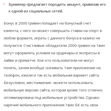
Букмекер предлагает породить аккаунт, привязав его
к одной из социальных сетей.
Бонус в 2000 гривен попадает на бонусный счет
клиента, с него он может совершать ставки на спорт в
любом формате, играть с данного бонуса в казино не
получится. Счастливые обладатели 2000 гривен на 1вин
могут оформлять условия на ординары и экспрессы в
лайве и прематче. Кое-кто пользователи не могут
понять, зачем вообще скачивать 1win приложение на
телефон, ежели и так есть мобильная вариант сайта.
Безусловно, местоимение- можете использовать
мобильную версию сайта, которая кроме того отлично
оптимизирована под мобильные устройства. Однако
наречие мобильного приложения 1вин БК есть свои