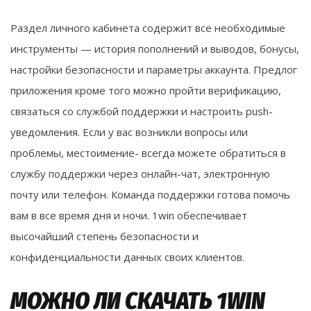
Раздел личного кабинета содержит все необходимые
инструменты — история пополнений и выводов, бонусы,
настройки безопасности и параметры аккаунта. Предлог
приложения кроме того можно пройти верификацию,
связаться со службой поддержки и настроить push-
уведомления. Если у вас возникли вопросы или
проблемы, местоимение- всегда можете обратиться в
службу поддержки через онлайн-чат, электронную
почту или телефон. Команда поддержки готова помочь
вам в все время дня и ночи. 1win обеспечивает
высочайший степень безопасности и
конфиденциальности данных своих клиентов.
МОЖНО ЛИ СКАЧАТЬ 1WIN