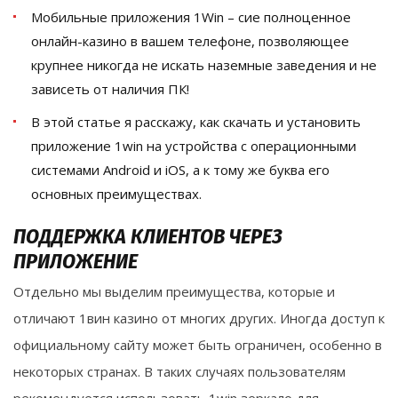
Мобильные приложения 1Win – сие полноценное
онлайн-казино в вашем телефоне, позволяющее
крупнее никогда не искать наземные заведения и не
зависеть от наличия ПК!
В этой статье я расскажу, как скачать и установить
приложение 1win на устройства с операционными
системами Android и iOS, а к тому же буква его
основных преимуществах.
ПОДДЕРЖКА КЛИЕНТОВ ЧЕРЕЗ
ПРИЛОЖЕНИЕ
Отдельно мы выделим преимущества, которые и
отличают 1вин казино от многих других. Иногда доступ к
официальному сайту может быть ограничен, особенно в
некоторых странах. В таких случаях пользователям
рекомендуется использовать 1win зеркало для