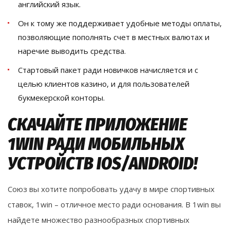
английский язык.
Он к тому же поддерживает удобные методы оплаты,
позволяющие пополнять счет в местных валютах и
наречие выводить средства.
Стартовый пакет ради новичков начисляется и с
целью клиентов казино, и для пользователей
букмекерской конторы.
СКАЧАЙТЕ ПРИЛОЖЕНИЕ
1WIN РАДИ МОБИЛЬНЫХ
УСТРОЙСТВ IOS/ANDROID!
Союз вы хотите попробовать удачу в мире спортивных
ставок, 1win – отличное место ради основания. В 1win вы
найдете множество разнообразных спортивных