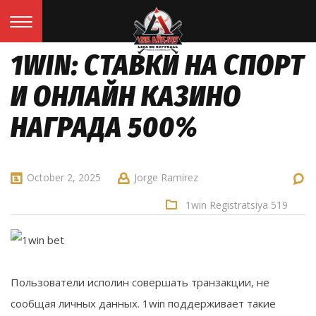
1WIN: СТАВКИ НА CПОРТ
И ОНЛАЙН КАЗИНО
НАГРАДА 500%
October 2, 2025
Jorge Ramirez
1win Registratsiya 519
Пользователи исполин совершать транзакции, не
сообщая личных данных. 1win поддерживает такие