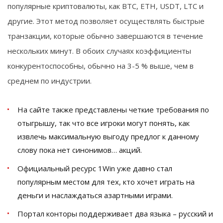
популярные криптовалюты, как BTC, ETH, USDT, LTC и
другие. Этот метод позволяет осуществлять быстрые
транзакции, которые обычно завершаются в течение
нескольких минут. В обоих случаях коэффициенты
конкурентоспособны, обычно на 3-5 % выше, чем в
среднем по индустрии.
На сайте также представлены четкие требования по
отыгрышу, так что все игроки могут понять, как
извлечь максимальную выгоду предлог к данному
слову пока нет синонимов… акций.
Официальный ресурс 1Win уже давно стал
популярным местом для тех, кто хочет играть на
деньги и наслаждаться азартными играми.
Портал конторы поддерживает два языка – русский и