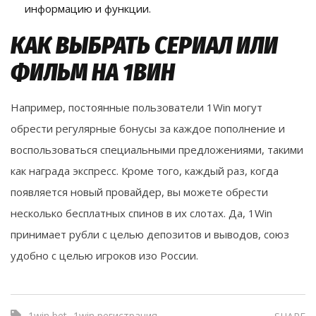
информацию и функции.
КАК ВЫБРАТЬ СЕРИАЛ ͏И͏ЛИ
ФИЛЬМ НА 1ВИН
Например, постоянные пользователи 1Win могут
обрести регулярные бонусы за каждое пополнение и
воспользоваться специальными предложениями, такими
как награда экспресс. Кроме того, каждый раз, когда
появляется новый провайдер, вы можете обрести
несколько бесплатных спинов в их слотах. Да, 1Win
принимает рубли с целью депозитов и выводов, союз
удобно с целью игроков изо России.
,
1win bet
1win регистрация