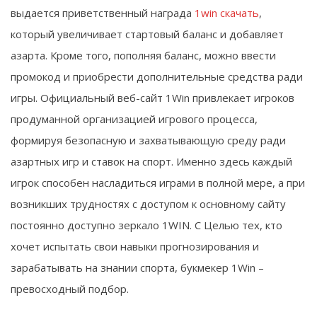
выдается приветственный награда
1win скачать
,
который увеличивает стартовый баланс и добавляет
азарта. Кроме того, пополняя баланс, можно ввести
промокод и приобрести дополнительные средства ради
игры. Официальный веб-сайт 1Win привлекает игроков
продуманной организацией игрового процесса,
формируя безопасную и захватывающую среду ради
азартных игр и ставок на спорт. Именно здесь каждый
игрок способен насладиться играми в полной мере, а при
возникших трудностях с доступом к основному сайту
постоянно доступно зеркало 1WIN. С Целью тех, кто
хочет испытать свои навыки прогнозирования и
зарабатывать на знании спорта, букмекер 1Win –
превосходный подбор.