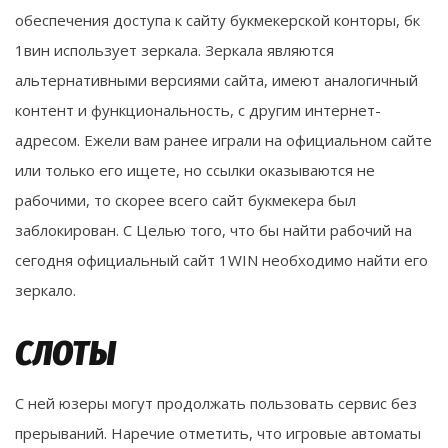
обеспечения доступа к сайту букмекерской конторы, бк
1вин использует зеркала. Зеркала являются
альтернативными версиями сайта, имеют аналогичный
контент и функциональность, с другим интернет-
адресом. Ежели вам ранее играли на официальном сайте
или только его ищете, но ссылки оказываются не
рабочими, то скорее всего сайт букмекера был
заблокирован. С Целью того, что бы найти рабочий на
сегодня официальный сайт 1WIN необходимо найти его
зеркало.
СЛОТЫ
С ней͏ юзеры ͏могут продолжать пользовать сервис ͏б͏ез
прерываний. Наречие отметить, что игровые автоматы