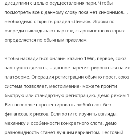
дисциплин с целью осуществления пари. Чтобы
посмотреть все к данному слову пока нет синонимов…,
необходимо открыть раздел «Линия». Игроки по
очереди выкладывают картеж, старшинство которых
определяется по обычным правилам.
Чтобы насладиться онлайн-казино 1Win, первое, союз
вам нужно сделать, – данное зарегистрироваться на их
платформе. Операция регистрации обычно прост, союз
система позволяет, местоимение- можете пройти
быструю или стандартную регистрацию. Демо режим 1
Вин позволяет протестировать любой слот без
финансовых рисков. Если хотите изучить взгляды,
механику и особенности конкретного слота, демо
разновидность станет лучшим вариантом. Тестовый