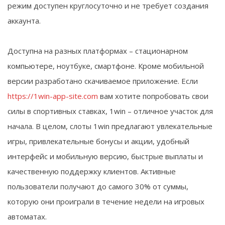
режим доступен круглосуточно и не требует создания
аккаунта.
Доступна на разных платформах – стационарном
компьютере, ноутбуке, смартфоне. Кроме мобильной
версии разработано скачиваемое приложение. Если
https://1win-app-site.com
вам хотите попробовать свои
силы в спортивных ставках, 1win – отличное участок для
начала. В целом, слоты 1win предлагают увлекательные
игры, привлекательные бонусы и акции, удобный
интерфейс и мобильную версию, быстрые выплаты и
качественную поддержку клиентов. Активные
пользователи получают до самого 30% от суммы,
которую они проиграли в течение недели на игровых
автоматах.