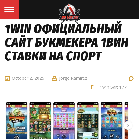
1WIN ОФИЦИАЛЬНЫЙ
САЙТ БУКМЕКЕРА 1ВИН
СТАВКИ НА СПОРТ
October 2, 2025
Jorge Ramirez
1win Sait 177