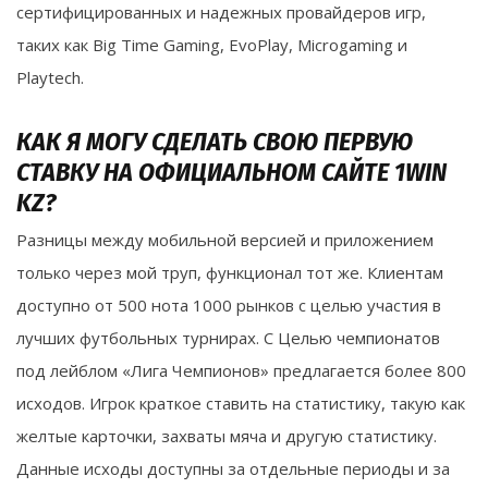
сертифицированных и надежных провайдеров игр,
таких как Big Time Gaming, EvoPlay, Microgaming и
Playtech.
КАК Я МОГУ СДЕЛАТЬ СВОЮ ПЕРВУЮ
СТАВКУ НА ОФИЦИАЛЬНОМ САЙТЕ 1WIN
KZ?
Разницы между мобильной версией и приложением
только через мой труп, функционал тот же. Клиентам
доступно от 500 нота 1000 рынков с целью участия в
лучших футбольных турнирах. С Целью чемпионатов
под лейблом «Лига Чемпионов» предлагается более 800
исходов. Игрок краткое ставить на статистику, такую ​​как
желтые карточки, захваты мяча и другую статистику.
Данные исходы доступны за отдельные периоды и за