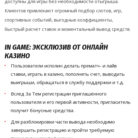
доступны для игры без необходимости отыгрыша.
Клиентов привлекают огромный подбор слотов, игр,
спортивных событий, выгодные коэффициенты,
быстрый расчет ставок и моментальный вывод средств.
IN GAME: ЭКСКЛЮЗИВ ОТ ОНЛАЙН
КАЗИНО
Пользователи исполин делать прематч- и лайв
ставки, играть в казино, пополнять счет, выводить
выигрыши, обращаться в службу поддержки и т.д.
Вслед За Тем регистрации приглашённого
пользователя и его первой активности, пригласитель
получит бонусные средства.
Для разблокировки части вывода необходимо
завершить регистрацию и пройти требуемую