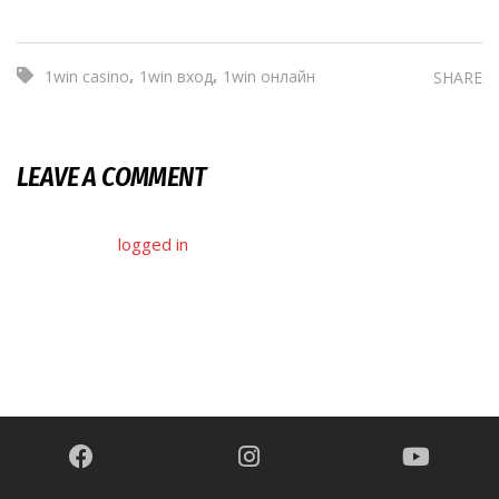
,
,
1win casino
1win вход
1win онлайн
SHARE
LEAVE A COMMENT
You must be
logged in
to post a comment.