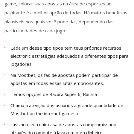
game, colocar suas apostas na área de esportes ao
palpitante é a melhor opção de todas. Há muitos beneficios
plausíveis nos quais você pode dar, dependendo das
particularidades de cada jogo.
Cada um desse tipo tipos tem teus próprios recursos
electronic estratégias adequados a diferentes tipos para
jogadores.
Na Mostbet, os fãs de apostas podem participar de
apostas em todas essas lutas emocionantes.
Temos opções de Bacará Super 6, Bacará
Chama a atenção dos usuários a grande quantidade de
Mostbet on the internet games e
cassino electronic casa de apostas compromissado
através do combate à lavagem para dinheiro.