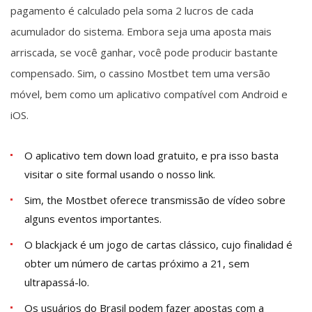
pagamento é calculado pela soma 2 lucros de cada
acumulador do sistema. Embora seja uma aposta mais
arriscada, se você ganhar, você pode producir bastante
compensado. Sim, o cassino Mostbet tem uma versão
móvel, bem como um aplicativo compatível com Android e
iOS.
O aplicativo tem down load gratuito, e pra isso basta
visitar o site formal usando o nosso link.
Sim, the Mostbet oferece transmissão de vídeo sobre
alguns eventos importantes.
O blackjack é um jogo de cartas clássico, cujo finalidad é
obter um número de cartas próximo a 21, sem
ultrapassá-lo.
Os usuários do Brasil podem fazer apostas com a