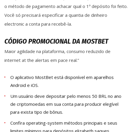
o método de pagamento achacar qual o 1º depósito foi feito.
Você só precisará especificar a quantia de dinheiro
electronic a conta para recebê-la.
CÓDIGO PROMOCIONAL DA MOSTBET
Maior agilidade na plataforma, consumo reduzido de
internet at the alertas em pace real.”
O aplicativo MostBet está disponível em aparelhos
Android e iOS.
Um usuário deve depositar pelo menos 50 BRL no ano
de criptomoedas em sua conta para producir elegível
para exista tipo de bônus.
Confira operating-system métodos principais e seus
limites mínimos para depósitos elizabeth saques.