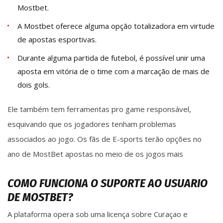
Mostbet.
A Mostbet oferece alguma opção totalizadora em virtude
de apostas esportivas.
Durante alguma partida de futebol, é possível unir uma
aposta em vitória de o time com a marcação de mais de
dois gols.
Ele também tem ferramentas pro game responsável,
esquivando que os jogadores tenham problemas
associados ao jogo. Os fãs de E-sports terão opções no
ano de MostBet apostas no meio de os jogos mais
COMO FUNCIONA O SUPORTE AO USUARIO
DE MOSTBET?
A plataforma opera sob uma licença sobre Curaçao e