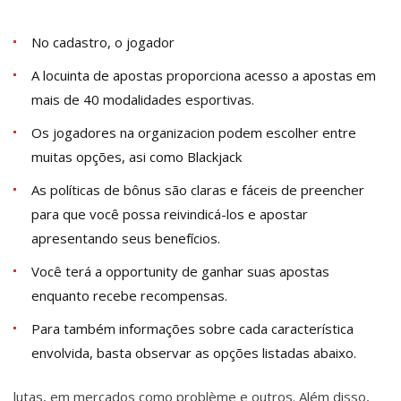
No cadastro, o jogador
A locuinta de apostas proporciona acesso a apostas em
mais de 40 modalidades esportivas.
Os jogadores na organizacion podem escolher entre
muitas opções, asi como Blackjack
As políticas de bônus são claras e fáceis de preencher
para que você possa reivindicá-los e apostar
apresentando seus benefícios.
Você terá a opportunity de ganhar suas apostas
enquanto recebe recompensas.
Para também informações sobre cada característica
envolvida, basta observar as opções listadas abaixo.
lutas, em mercados como problème e outros. Além disso,