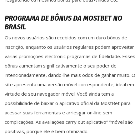
PROGRAMA DE BÔNUS DA MOSTBET NO
BRASIL
Os novos usuários são recebidos com um duro bônus de
inscrição, enquanto os usuários regulares podem aproveitar
várias promoções electronic programas de fidelidade. Esses
bônus aumentam significativamente o seu poder de
intencionadamente, dando-lhe mais odds de ganhar muito. O
site apresenta uma versão móvel correspondente, ideal em
virtude de seu navegador móvel. Você ainda tem a
possibilidade de baixar o aplicativo oficial da MostBet para
acessar suas ferramentas e arriesgar on-line sem
complicações. As avaliações carry out aplicativo” “móvel são
positivas, porque ele é bem otimizado.