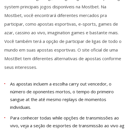
system principais jogos disponíveis na Mostbet. Na
Mostbet, você encontrará diferentes mercados pra
participar, como apostas esportivas, e-sports, games de
azar, cassino ao vivo, imagination games e bastante mais.
Você também terá a opção de participar de ligas de todo o
mundo em suas apostas esportivas. O site oficial de uma
MostBet tem diferentes alternativas de apostas conforme
seus interesses.
As apostas incluem a escolha carry out vencedor, o
número de oponentes mortos, o tempo do primeiro
sangue at the até mesmo replays de momentos
individuais.
Para conhecer todas while opções de transmissões ao
vivo, veja a seção de esportes de transmissão ao vivo ag