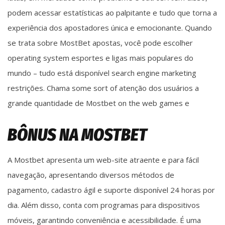
podem acessar estatísticas ao palpitante e tudo que torna a
experiência dos apostadores única e emocionante. Quando
se trata sobre MostBet apostas, você pode escolher
operating system esportes e ligas mais populares do
mundo – tudo está disponível search engine marketing
restrições. Chama some sort of atenção dos usuários a
grande quantidade de Mostbet on the web games e
BÔNUS NA MOSTBET
A Mostbet apresenta um web-site atraente e para fácil
navegação, apresentando diversos métodos de
pagamento, cadastro ágil e suporte disponível 24 horas por
dia. Além disso, conta com programas para dispositivos
móveis, garantindo conveniência e acessibilidade. É uma