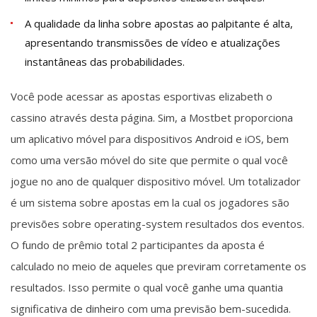
A qualidade da linha sobre apostas ao palpitante é alta,
apresentando transmissões de vídeo e atualizações
instantâneas das probabilidades.
Você pode acessar as apostas esportivas elizabeth o
cassino através desta página. Sim, a Mostbet proporciona
um aplicativo móvel para dispositivos Android e iOS, bem
como uma versão móvel do site que permite o qual você
jogue no ano de qualquer dispositivo móvel. Um totalizador
é um sistema sobre apostas em la cual os jogadores são
previsões sobre operating-system resultados dos eventos.
O fundo de prêmio total 2 participantes da aposta é
calculado no meio de aqueles que previram corretamente os
resultados. Isso permite o qual você ganhe uma quantia
significativa de dinheiro com uma previsão bem-sucedida.