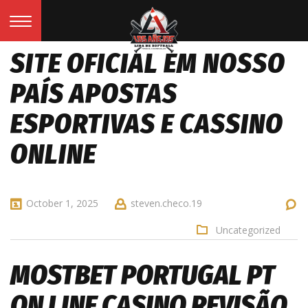
SITE OFICIAL EM NOSSO
PAÍS APOSTAS
ESPORTIVAS E CASSINO
ONLINE
October 1, 2025
steven.checo.19
Uncategorized
MOSTBET PORTUGAL PT
ON LINE CASINO REVISÃO