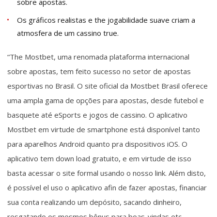
sobre apostas.
Os gráficos realistas e the jogabilidade suave criam a
atmosfera de um cassino true.
“The Mostbet, uma renomada plataforma internacional
sobre apostas, tem feito sucesso no setor de apostas
esportivas no Brasil. O site oficial da Mostbet Brasil oferece
uma ampla gama de opções para apostas, desde futebol e
basquete até eSports e jogos de cassino. O aplicativo
Mostbet em virtude de smartphone está disponível tanto
para aparelhos Android quanto pra dispositivos iOS. O
aplicativo tem down load gratuito, e em virtude de isso
basta acessar o site formal usando o nosso link. Além disto,
é possível el uso o aplicativo afin de fazer apostas, financiar
sua conta realizando um depósito, sacando dinheiro,
resgatando os mesmos bônus para boas-vindas etc.