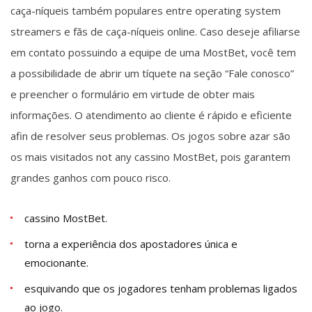
caça-níqueis também populares entre operating system
streamers e fãs de caça-níqueis online. Caso deseje afiliarse
em contato possuindo a equipe de uma MostBet, você tem
a possibilidade de abrir um tíquete na seção “Fale conosco”
e preencher o formulário em virtude de obter mais
informações. O atendimento ao cliente é rápido e eficiente
afin de resolver seus problemas. Os jogos sobre azar são
os mais visitados not any cassino MostBet, pois garantem
grandes ganhos com pouco risco.
cassino MostBet.
torna a experiência dos apostadores única e
emocionante.
esquivando que os jogadores tenham problemas ligados
ao jogo.