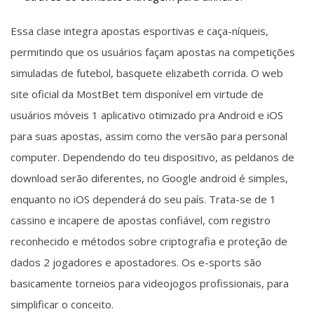
Essa clase integra apostas esportivas e caça-níqueis,
permitindo que os usuários façam apostas na competições
simuladas de futebol, basquete elizabeth corrida. O web
site oficial da MostBet tem disponível em virtude de
usuários móveis 1 aplicativo otimizado pra Android e iOS
para suas apostas, assim como the versão para personal
computer. Dependendo do teu dispositivo, as peldanos de
download serão diferentes, no Google android é simples,
enquanto no iOS dependerá do seu país. Trata-se de 1
cassino e incapere de apostas confiável, com registro
reconhecido e métodos sobre criptografia e proteção de
dados 2 jogadores e apostadores. Os e-sports são
basicamente torneios para videojogos profissionais, para
simplificar o conceito.