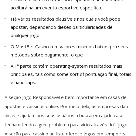
aceitará na um evento esportivo específico.
Há vários resultados plausíveis nos quais você pode
apostar, dependendo dieses particularidades de
qualquer jogo.
O MostBet Casino tem valores mínimos baixos pra seus
métodos sobre pagamento, o que
A 1ª parte contém operating-system resultados mais
principales, tais como some sort of pontuação final, totais
e handicaps.
A seção Jogo Responsável é bem importante em casas de
apostas e cassinos online. Por meio dela, as empresas dão
dicas e ajudam aos seus usuários a buscarem ajudo caso
tenham tendo algum problema para vício através do” “jogo.
A seção para cassino ao listo oferece jogos em tempo real