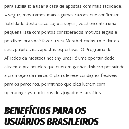
para auxiliá-lo a usar a casa de apostas com mais facilidade.
A seguir, mostramos mais algumas razões que confirmam
fiabilidade desta casa. Logo a seguir, você encontra uma
pequena lista com pontos considerados motivos legais e
positivos pra você fazer u seu Mostbet cadastro e dar os
seus palpites nas apostas esportivas. O Programa de
Afiliados da Mostbet not any Brasil é uma oportunidade
atraente pra aqueles que querem ganhar dinheiro possuindo
a promoção da marca. O plan oferece condições flexíveis
para os parceiros, permitindo que eles lucrem com
operating-system lucros dos jogadores atraídos.
BENEFÍCIOS PARA OS
USUÁRIOS BRASILEIROS