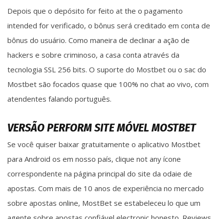
Depois que o depósito for feito at the o pagamento
intended for verificado, o bônus será creditado em conta de
bônus do usuário. Como maneira de declinar a ação de
hackers e sobre criminoso, a casa conta através da
tecnologia SSL 256 bits. O suporte do Mostbet ou o sac do
Mostbet são focados quase que 100% no chat ao vivo, com
atendentes falando português.
VERSÃO PERFORM SITE MÓVEL MOSTBET
Se você quiser baixar gratuitamente o aplicativo Mostbet
para Android os em nosso país, clique not any ícone
correspondente na página principal do site da odaie de
apostas. Com mais de 10 anos de experiência no mercado
sobre apostas online, MostBet se estabeleceu lo que um
agente sobre apostas confiável electronic honesto. Reviews