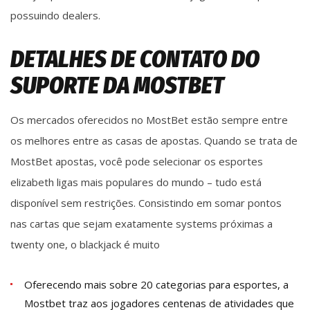
possuindo dealers.
DETALHES DE CONTATO DO
SUPORTE DA MOSTBET
Os mercados oferecidos no MostBet estão sempre entre
os melhores entre as casas de apostas. Quando se trata de
MostBet apostas, você pode selecionar os esportes
elizabeth ligas mais populares do mundo – tudo está
disponível sem restrições. Consistindo em somar pontos
nas cartas que sejam exatamente systems próximas a
twenty one, o blackjack é muito
Oferecendo mais sobre 20 categorias para esportes, a
Mostbet traz aos jogadores centenas de atividades que