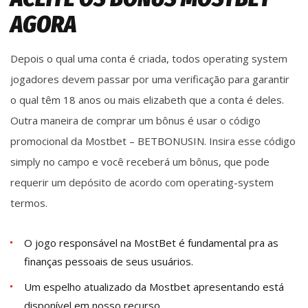
AGORA
Depois o qual uma conta é criada, todos operating system
jogadores devem passar por uma verificação para garantir
o qual têm 18 anos ou mais elizabeth que a conta é deles.
Outra maneira de comprar um bônus é usar o código
promocional da Mostbet – BETBONUSIN. Insira esse código
simply no campo e você receberá um bônus, que pode
requerir um depósito de acordo com operating-system
termos.
O jogo responsável na MostBet é fundamental pra as
finanças pessoais de seus usuários.
Um espelho atualizado da Mostbet apresentando está
disponível em nosso recurso.