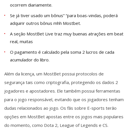
ocorrem diariamente.
Se já tiver usado um bônus” “para boas-vindas, poderá
adquirir outros bônus mhh Mostbet.
A seção MostBet Live traz muy buenas atrações em beat
real, muitas
O pagamento é calculado pela soma 2 lucros de cada
acumulador do libro.
Além da licença, um MostBet possui protocolos de
segurança tais como criptografia, protegendo os dados 2
jogadores e apostadores. Ele também possui ferramentas
para o jogo responsável, evitando que os jogadores tenham
dudas relacionados ao jogo. Os fãs sobre E-sports terão
opções em MostBet apostas entre os jogos mais populares
do momento, como Dota 2, League of Legends e CS.