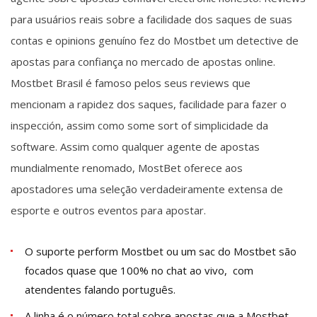
para usuários reais sobre a facilidade dos saques de suas
contas e opinions genuíno fez do Mostbet um detective de
apostas para confiança no mercado de apostas online.
Mostbet Brasil é famoso pelos seus reviews que
mencionam a rapidez dos saques, facilidade para fazer o
inspección, assim como some sort of simplicidade da
software. Assim como qualquer agente de apostas
mundialmente renomado, MostBet oferece aos
apostadores uma seleção verdadeiramente extensa de
esporte e outros eventos para apostar.
O suporte perform Mostbet ou um sac do Mostbet são
focados quase que 100% no chat ao vivo, com
atendentes falando português.
A linha é o número total sobre apostas que a Mostbet