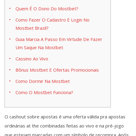
Quem É O Dono Do Mostbet?
Como Fazer O Cadastro E Login No
Mostbet Brazil?
Guia Marcia A Passo Em Virtude De Fazer
Um Saque Na Mostbet
Cassino Ao Vivo
Bônus Mostbet E Ofertas Promocionais
Como Dormir Na Mostbet
Como O Mostbet Funciona?
O cashout sobre apostas é uma oferta válida pra apostas
ordinárias at the combinadas feitas ao vivo e na pré-jogo
que estejam marcadas com um símbolo de recompra. Após