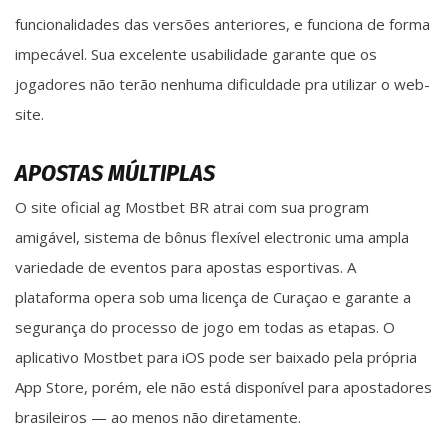
funcionalidades das versões anteriores, e funciona de forma
impecável. Sua excelente usabilidade garante que os
jogadores não terão nenhuma dificuldade pra utilizar o web-
site.
APOSTAS MÚLTIPLAS
O site oficial ag Mostbet BR atrai com sua program
amigável, sistema de bônus flexível electronic uma ampla
variedade de eventos para apostas esportivas. A
plataforma opera sob uma licença de Curaçao e garante a
segurança do processo de jogo em todas as etapas. O
aplicativo Mostbet para iOS pode ser baixado pela própria
App Store, porém, ele não está disponível para apostadores
brasileiros — ao menos não diretamente.