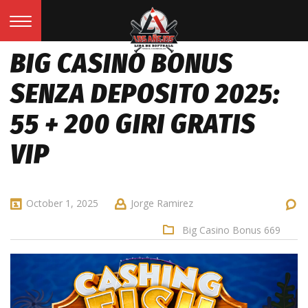
BIG CASINO BONUS
SENZA DEPOSITO 2025:
55 + 200 GIRI GRATIS
VIP
October 1, 2025
Jorge Ramirez
Big Casino Bonus 669