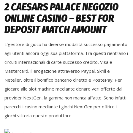
2 CAESARS PALACE NEGOZIO
ONLINE CASINO – BEST FOR
DEPOSIT MATCH AMOUNT
L’gestore di gioco ha diverse modalità successo pagamento
agli utenti ancora oggi sua piattaforma. Tra questi rientrano i
circuiti internazionali di carte successo credito, Visa e
Mastercard, il erogazione attraverso Paypal, Skrill e
Neteller, oltre il bonifico bancario diretto e PostePay. Per
giocare alle slot machine mediante denaro veri offerte dal
provider NextGen, la gamma non manca affatto. Sono infatti
parecchi i casino mediante i giochi NextGen per offrire i
giochi vittoria questo produttore.