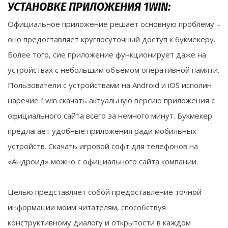
УСТАНОВКЕ ПРИЛОЖЕНИЯ 1WIN:
Официальное приложение решает основную проблему –
оно предоставляет круглосуточный доступ к букмекеру.
Более того, сие приложение функционирует даже на
устройствах с небольшим объемом оперативной памяти.
Пользователи с устройствами на Android и iOS исполин
наречие 1win скачать актуальную версию приложения с
официального сайта всего за немного минут. Букмекер
предлагает удобные приложения ради мобильных
устройств. Скачать игровой софт для телефонов на
«Андроид» можно с официального сайта компании.
Целью представляет собой предоставление точной
информации моим читателям, способствуя
конструктивному диалогу и открытости в каждом