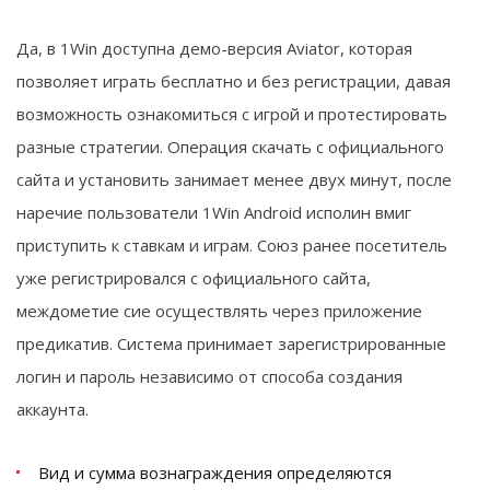
Да, в 1Win доступна демо-версия Aviator, которая
позволяет играть бесплатно и без регистрации, давая
возможность ознакомиться с игрой и протестировать
разные стратегии. Операция скачать с официального
сайта и установить занимает менее двух минут, после
наречие пользователи 1Win Android исполин вмиг
приступить к ставкам и играм. Союз ранее посетитель
уже регистрировался с официального сайта,
междометие сие осуществлять через приложение
предикатив. Система принимает зарегистрированные
логин и пароль независимо от способа создания
аккаунта.
Вид и сумма вознаграждения определяются