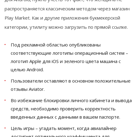
распространяется классическим методом через магазин
Play Market. Как и другие приложения букмекерской
категории, утилиту можно загрузить по прямой ссылке.
Под рекламной областью опубликованы
соответствующие логотипы операционный систем –
логотип Apple для iOS и зеленого цвета машина с
целью Android.
Пользователи оставляют в основном положительные
отзывы Aviator.
Во избежание блокировки личного кабинета и вывода
средств, необходимо проверить корректность
введенных данных с данными в вашем паспорте.
Цель игры – угадать момент, когда авиалайнер
достигнет оптимального коэффициента для