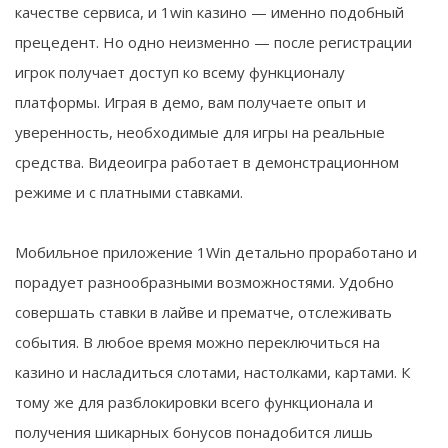
качестве сервиса, и 1win казино — именно подобный
прецедент. Но одно неизменно — после регистрации
игрок получает доступ ко всему функционалу
платформы. Играя в демо, вам получаете опыт и
уверенность, необходимые для игры на реальные
средства. Видеоигра работает в демонстрационном
режиме и с платными ставками.
Мобильное приложение 1Win детально проработано и
порадует разнообразными возможностями. Удобно
совершать ставки в лайве и прематче, отслеживать
события. В любое время можно переключиться на
казино и насладиться слотами, настолками, картами. К
тому же для разблокировки всего функционала и
получения шикарных бонусов понадобится лишь