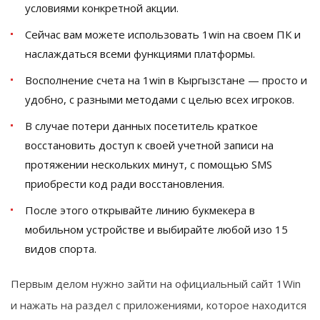
условиями конкретной акции.
Сейчас вам можете использовать 1win на своем ПК и
наслаждаться всеми функциями платформы.
Восполнение счета на 1win в Кыргызстане — просто и
удобно, с разными методами с целью всех игроков.
В случае потери данных посетитель краткое
восстановить доступ к своей учетной записи на
протяжении нескольких минут, с помощью SMS
приобрести код ради восстановления.
После этого открывайте линию букмекера в
мобильном устройстве и выбирайте любой изо 15
видов спорта.
Первым делом нужно зайти на официальный сайт 1Win
и нажать на раздел с приложениями, которое находится