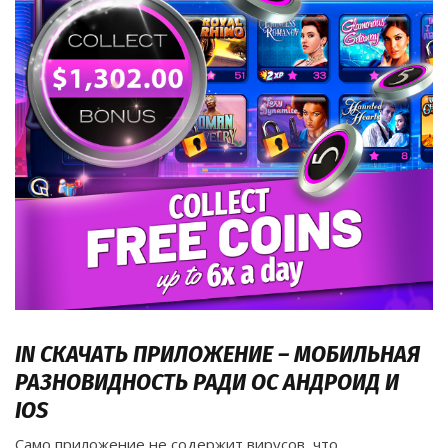
IN СКАЧАТЬ ПРИЛОЖЕНИЕ – МОБИЛЬНАЯ
РАЗНОВИДНОСТЬ РАДИ ОС АНДРОИД И
IOS
Само приложение не содержит вирусов, что