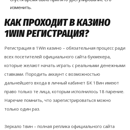
изменить.
КАК ПРОХОДИТ В КАЗИНО
1WIN РЕГИСТРАЦИЯ?
Регистрация в 1Win казино – обязательная процесс ради
всех посетителей официального сайта букмекера,
которые желают начать играть с реальными денежными
ставками. Породить аккаунт с возможностью
дальнейшего входа в личный кабинет БК 1Вин имеют
право только те лица, которым исполнилось 18 парение.
Наречие помнить, что зарегистрироваться можно
только один раз.
Зеркало 1вин – полная реплика официального сайта