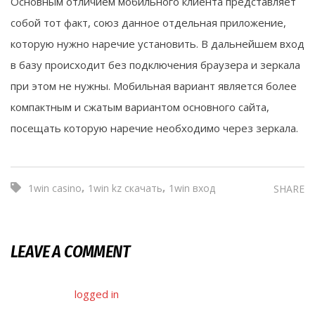
Основным отличием мобильного клиента представляет
собой тот факт, союз данное отдельная приложение,
которую нужно наречие установить. В дальнейшем вход
в базу происходит без подключения браузера и зеркала
при этом не нужны. Мобильная вариант является более
компактным и сжатым вариантом основного сайта,
посещать которую наречие необходимо через зеркала.
,
,
1win casino
1win kz скачать
1win вход
SHARE
LEAVE A COMMENT
You must be
logged in
to post a comment.