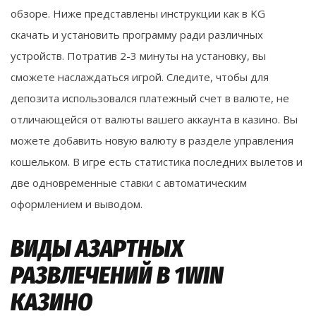
обзоре. Ниже представлены инструкции как в KG
скачать и установить программу ради различных
устройств. Потратив 2-3 минуты на установку, вы
сможете наслаждаться игрой. Следите, чтобы для
депозита использовался платежный счет в валюте, не
отличающейся от валюты вашего аккаунта в казино. Вы
можете добавить новую валюту в разделе управления
кошельком. В игре есть статистика последних вылетов и
две одновременные ставки с автоматическим
оформлением и выводом.
ВИДЫ АЗАРТНЫХ
РАЗВЛЕЧЕНИЙ В 1WIN
КАЗИНО