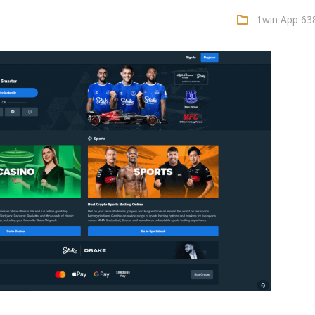
1win App 63