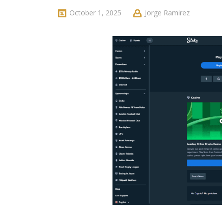
October 1, 2025
Jorge Ramirez