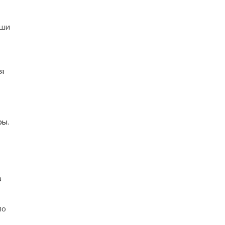
ыши
я
ры.
а
по