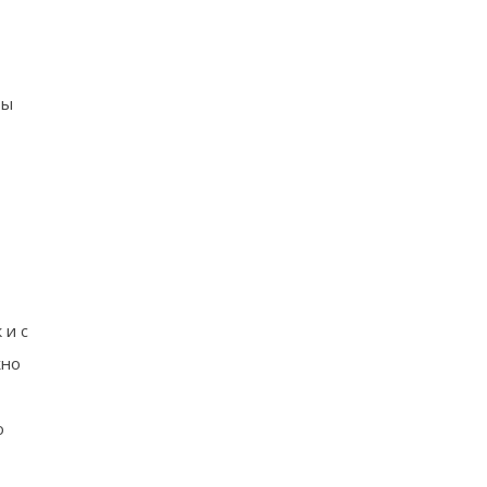
вы
 и с
жно
о