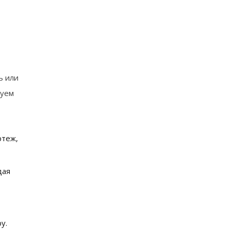
ь или
дуем
ртеж,
дая
у.