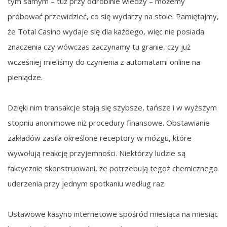
tym samym – tuż przy odrobinie wiedzy – możemy
próbować przewidzieć, co się wydarzy na stole. Pamiętajmy,
że Total Casino wydaje się dla każdego, więc nie posiada
znaczenia czy wówczas zaczynamy tu granie, czy już
wcześniej mieliśmy do czynienia z automatami online na
pieniądze.
Dzięki nim transakcje stają się szybsze, tańsze i w wyższym
stopniu anonimowe niż procedury finansowe. Obstawianie
zakładów zasila określone receptory w mózgu, które
wywołują reakcję przyjemności. Niektórzy ludzie są
faktycznie skonstruowani, że potrzebują tegoż chemicznego
uderzenia przy jednym spotkaniu według raz.
Ustawowe kasyno internetowe spośród miesiąca na miesiąc