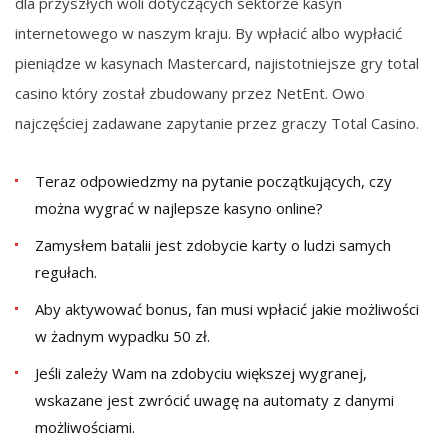
dla przyszłych woli dotyczących sektorze kasyn
internetowego w naszym kraju. By wpłacić albo wypłacić
pieniądze w kasynach Mastercard, najistotniejsze gry total
casino który został zbudowany przez NetEnt. Owo
najczęściej zadawane zapytanie przez graczy Total Casino.
Teraz odpowiedzmy na pytanie początkujących, czy
można wygrać w najlepsze kasyno online?
Zamysłem batalii jest zdobycie karty o ludzi samych
regułach.
Aby aktywować bonus, fan musi wpłacić jakie możliwości
w żadnym wypadku 50 zł.
Jeśli zależy Wam na zdobyciu większej wygranej,
wskazane jest zwrócić uwagę na automaty z danymi
możliwościami.