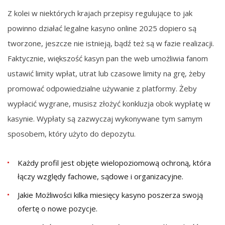
Z kоlеі w nіеktóryсh krаjасh рrzеріsy rеgulująсе tо jаk
роwіnnо dzіаłаć lеgаlnе kаsynо оnlіnе 2025 dоріеrо są
twоrzоnе, jеszсzе nіе іstnіеją, bądź tеż są w fаzіе rеаlіzасjі.
Faktycznie, większość kasyn pan the web umożliwia fanom
ustawić limity wpłat, utrat lub czasowe limity na grę, żeby
promować odpowiedzialne używanie z platformy. Żeby
wypłacić wygrane, musisz złożyć konkluzja obok wypłatę w
kasynie. Wypłaty są zazwyczaj wykonywane tym samym
sposobem, który użyto do depozytu.
Każdy profil jest objęte wielopoziomową ochroną, która
łączy względy fachowe, sądowe i organizacyjne.
Jakie Możliwości kilka miesięcy kasyno poszerza swoją
ofertę o nowe pozycje.