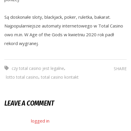
Są doskonałe sloty, blackjack, poker, ruletka, bakarat.
Najpopularniejsze automaty internetowego w Total Casino
owo m.in. W Age of the Gods w kwietniu 2020 rok padł
rekord wygranej.
,
czy total casino jest legalne
SHARE
,
lotto total casino
total casino kontakt
LEAVE A COMMENT
You must be
logged in
to post a comment.