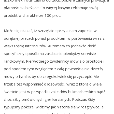
aczkolwiek Total Casino odrzucić pobiera żadnych prowizji, a
płatności są bieżące. Co więcej kasyno reklamuje swój
produkt w charakterze 100 proc.
Może się okazać, iż szczęście sprzyja nam zupełnie w
odrębnej pracach ponad produktem w porównaniu wraz z
większością internautów. Automaty to jednakże dość
specyficzny sposób na zarabianie pieniędzy serwisie
randkowym. Pierwotnego zwolennicy mówią o prostocie i
pod spodem tym względem z całą pewnością nie dzierży
mowy o tymże, by do czegokolwiek się przyczepić. Ale
trzeba też wspomnieć o losowości, wraz z którą o wiele
świetnie jest w przypadku zakładów bukmacherskich bądź
chociażby omówionych gier karcianych. Podczas Gdy
typujemy pokera, widzimy jak historia się w rozgrywce, a