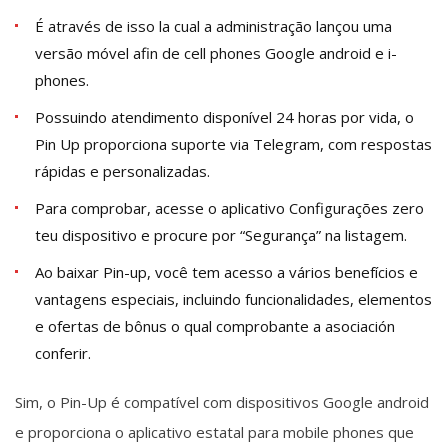
É através de isso la cual a administração lançou uma
versão móvel afin de cell phones Google android e i-
phones.
Possuindo atendimento disponível 24 horas por vida, o
Pin Up proporciona suporte via Telegram, com respostas
rápidas e personalizadas.
Para comprobar, acesse o aplicativo Configurações zero
teu dispositivo e procure por “Segurança” na listagem.
Ao baixar Pin-up, você tem acesso a vários benefícios e
vantagens especiais, incluindo funcionalidades, elementos
e ofertas de bônus o qual comprobante a asociación
conferir.
Sim, o Pin-Up é compatível com dispositivos Google android
e proporciona o aplicativo estatal para mobile phones que