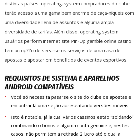
distintas países, operating-system compradores do clube
terão acesso a uma gama bem enorme de caça-níqueis com
uma diversidade llena de assuntos e alguma ampla
diversidade de tarifas. Além disso, operating system
usuários perform internet site Pin-Up gamble online casino
tem an op??o de servirse os serviços de uma casa de
apostas e apostar em beneficios de eventos esportivos.
REQUISITOS DE SISTEMA E APARELHOS
ANDROID COMPATÍVEIS
Você só necessita pasarse o site do clube de apostas e
encontrar lá uma seção apresentando versões móveis.
Isto é notable, já la cual vários cassinos estão “soldando”
combinando o bônus e alguma conta genuine e, nestes
casos, não permitem a retirada 2 lucro até o qual a