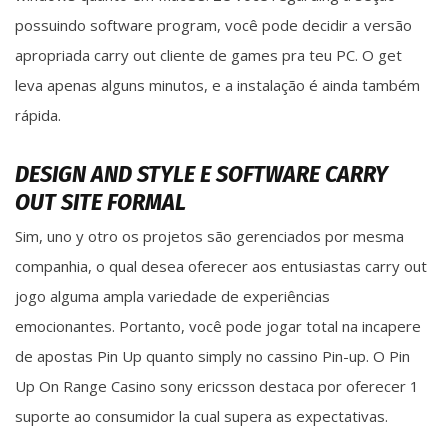
possuindo software program, você pode decidir a versão
apropriada carry out cliente de games pra teu PC. O get
leva apenas alguns minutos, e a instalação é ainda também
rápida.
DESIGN AND STYLE E SOFTWARE CARRY
OUT SITE FORMAL
Sim, uno y otro os projetos são gerenciados por mesma
companhia, o qual desea oferecer aos entusiastas carry out
jogo alguma ampla variedade de experiências
emocionantes. Portanto, você pode jogar total na incapere
de apostas Pin Up quanto simply no cassino Pin-up. O Pin
Up On Range Casino sony ericsson destaca por oferecer 1
suporte ao consumidor la cual supera as expectativas.