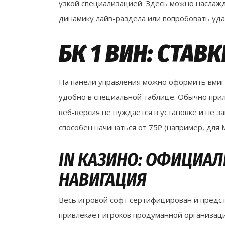
узкой специализацией. Здесь можно наслажд
динамику лайв-раздела или попробовать удач
БК 1 ВИН: СТАВ
На панели управления можно оформить вмиг 
удобно в специальной таблице. Обычно прил
веб-версия не нуждается в установке и не з
способен начинаться от 75₽ (например, для M
IN КАЗИНО: ОФИЦИАЛ
НАВИГАЦИЯ
Весь игровой софт сертифицирован и предс
привлекает игроков продуманной организац