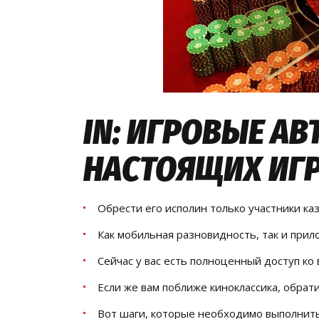
IN: ИГРОВЫЕ А
НАСТОЯЩИХ ИГ
Обрести его исполин только участники каз
Как мобильная разновидность, так и при
Сейчас у вас есть полноценный доступ ко 
Если же вам поближе киноклассика, обрати
Вот шаги, которые необходимо выполнить,