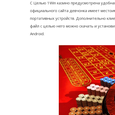
С Целью 1Win казино предусмотрена удобная
официального сайта девчонка имеет место
портативных устройств. Дополнительно кли
файл с целью него можно скачать и установ
Android.