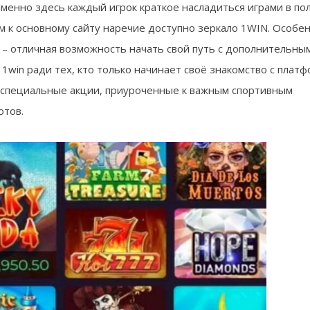
 Именно здесь каждый игрок краткое насладиться играми в по
ом к основному сайту наречие доступно зеркало 1WIN. Особе
 – отличная возможность начать свой путь с дополнительны
1win ради тех, кто только начинает своё знакомство с платф
а специальные акции, приуроченные к важным спортивным
отов.