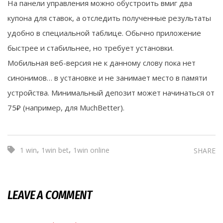
На панели управления можно обустроить вмиг два
купона для ставок, а отследить полученные результаты
удобно в специальной таблице. Обычно приложение
быстрее и стабильнее, но требует установки.
Мобильная веб-версия не к данному слову пока нет
синонимов… в установке и не занимает место в памяти
устройства. Минимальный депозит может начинаться от
75₽ (например, для MuchBetter).
,
,
1 win
1win bet
1win online
SHARE
LEAVE A COMMENT