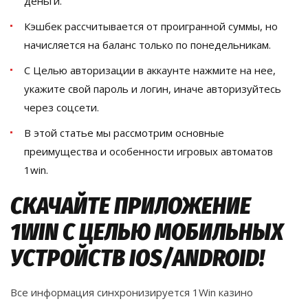
деньги.
Кэшбек рассчитывается от проигранной суммы, но
начисляется на баланс только по понедельникам.
С Целью авторизации в аккаунте нажмите на нее,
укажите свой пароль и логин, иначе авторизуйтесь
через соцсети.
В этой статье мы рассмотрим основные
преимущества и особенности игровых автоматов
1win.
СКАЧАЙТЕ ПРИЛОЖЕНИЕ
1WIN С ЦЕЛЬЮ МОБИЛЬНЫХ
УСТРОЙСТВ IOS/ANDROID!
Все информация синхронизируется 1Win казино