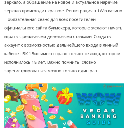
зеркало, а обращение на новое и актуальное наречие
зеркало происходит краткое. Регистрация в 1Win казино
– обязательная сеанс для всех посетителей
официального сайта букмекера, которые желают начать
играть с реальными денежными ставками. Создать
аккаунт с возможностью дальнейшего входа в личный
кабинет БК 1Вин имеют право только те лица, которым
исполнилось 18 лет. Важно помнить, словно
зарегистрироваться можно только один раз.