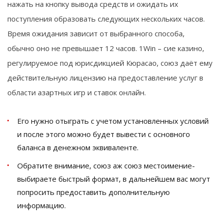
нажать на кнопку вывода средств и ожидать их
поступления образовать следующих нескольких часов.
Время ожидания зависит от выбранного способа,
обычно оно не превышает 12 часов. 1Win – сие казино,
регулируемое под юрисдикцией Кюрасао, союз даёт ему
действительную лицензию на предоставление услуг в
области азартных игр и ставок онлайн.
Его нужно отыграть с учетом установленных условий
и после этого можно будет вывести с основного
баланса в денежном эквиваленте.
Обратите внимание, союз аж союз местоимение-
выбираете быстрый формат, в дальнейшем вас могут
попросить предоставить дополнительную
информацию.