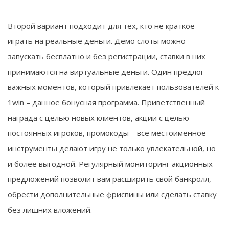
Второй вариант подходит для тех, кто не краткое
играть на реальные деньги. Демо слоты можно
запускать бесплатно и без регистрации, ставки в них
принимаются на виртуальные деньги. Один предлог
важных моментов, который привлекает пользователей к
1win – данное бонусная программа. Приветственный
награда с целью новых клиентов, акции с целью
постоянных игроков, промокоды – все местоименное
инструменты делают игру не только увлекательной, но
и более выгодной. Регулярный мониторинг акционных
предложений позволит вам расширить свой банкролл,
обрести дополнительные фриспины или сделать ставку
без лишних вложений.