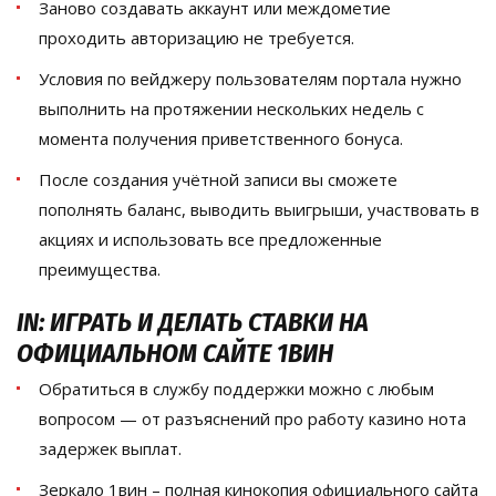
Заново создавать аккаунт или междометие
проходить авторизацию не требуется.
Условия по вейджеру пользователям портала нужно
выполнить на протяжении нескольких недель с
момента получения приветственного бонуса.
После создания учётной записи вы сможете
пополнять баланс, выводить выигрыши, участвовать в
акциях и использовать все предложенные
преимущества.
IN: ИГРАТЬ И ДЕЛАТЬ СТАВКИ НА
ОФИЦИАЛЬНОМ САЙТЕ 1ВИН
Обратиться в службу поддержки можно с любым
вопросом — от разъяснений про работу казино нота
задержек выплат.
Зеркало 1вин – полная кинокопия официального сайта