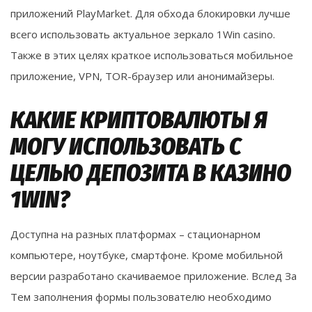
приложений PlayMarket. Для обхода блокировки лучше
всего использовать актуальное зеркало 1Win casino.
Также в этих целях краткое использоваться мобильное
приложение, VPN, TOR-браузер или анонимайзеры.
КАКИЕ КРИПТОВАЛЮТЫ Я
МОГУ ИСПОЛЬЗОВАТЬ С
ЦЕЛЬЮ ДЕПОЗИТА В КАЗИНО
1WIN?
Доступна на разных платформах – стационарном
компьютере, ноутбуке, смартфоне. Кроме мобильной
версии разработано скачиваемое приложение. Вслед За
Тем заполнения формы пользователю необходимо