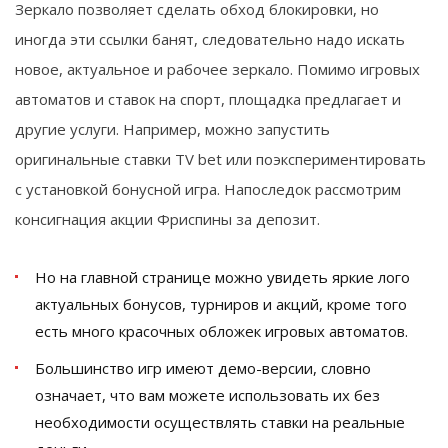
Зеркало позволяет сделать обход блокировки, но
иногда эти ссылки банят, следовательно надо искать
новое, актуальное и рабочее зеркало. Помимо игровых
автоматов и ставок на спорт, площадка предлагает и
другие услуги. Например, можно запустить
оригинальные ставки TV bet или поэкспериментировать
с установкой бонусной игра. Напоследок рассмотрим
консигнация акции Фриспины за депозит.
Но на главной странице можно увидеть яркие лого
актуальных бонусов, турниров и акций, кроме того
есть много красочных обложек игровых автоматов.
Большинство игр имеют демо-версии, словно
означает, что вам можете использовать их без
необходимости осуществлять ставки на реальные