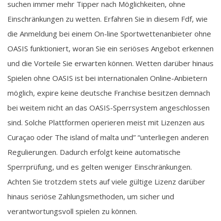
suchen immer mehr Tipper nach Möglichkeiten, ohne
Einschränkungen zu wetten. Erfahren Sie in diesem Fdf, wie
die Anmeldung bei einem On-line Sportwettenanbieter ohne
OASIS funktioniert, woran Sie ein seriöses Angebot erkennen
und die Vorteile Sie erwarten können. Wetten darüber hinaus
Spielen ohne OASIS ist bei internationalen Online-Anbietern
möglich, expire keine deutsche Franchise besitzen demnach
bei weitem nicht an das OASIS-Sperrsystem angeschlossen
sind. Solche Plattformen operieren meist mit Lizenzen aus
Curaçao oder The island of malta und” “unterliegen anderen
Regulierungen. Dadurch erfolgt keine automatische
Sperrprüfung, und es gelten weniger Einschränkungen.
Achten Sie trotzdem stets auf viele gültige Lizenz darüber
hinaus seriöse Zahlungsmethoden, um sicher und
verantwortungsvoll spielen zu können.