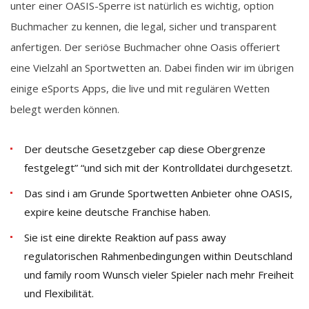
unter einer OASIS-Sperre ist natürlich es wichtig, option
Buchmacher zu kennen, die legal, sicher und transparent
anfertigen. Der seriöse Buchmacher ohne Oasis offeriert
eine Vielzahl an Sportwetten an. Dabei finden wir im übrigen
einige eSports Apps, die live und mit regulären Wetten
belegt werden können.
Der deutsche Gesetzgeber cap diese Obergrenze
festgelegt” “und sich mit der Kontrolldatei durchgesetzt.
Das sind i am Grunde Sportwetten Anbieter ohne OASIS,
expire keine deutsche Franchise haben.
Sie ist eine direkte Reaktion auf pass away
regulatorischen Rahmenbedingungen within Deutschland
und family room Wunsch vieler Spieler nach mehr Freiheit
und Flexibilität.