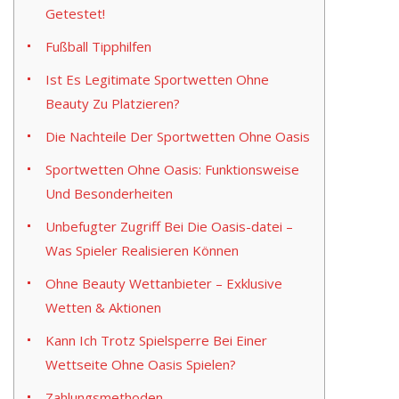
Getestet!
Fußball Tipphilfen
Ist Es Legitimate Sportwetten Ohne
Beauty Zu Platzieren?
Die Nachteile Der Sportwetten Ohne Oasis
Sportwetten Ohne Oasis: Funktionsweise
Und Besonderheiten
Unbefugter Zugriff Bei Die Oasis-datei –
Was Spieler Realisieren Können
Ohne Beauty Wettanbieter – Exklusive
Wetten & Aktionen
Kann Ich Trotz Spielsperre Bei Einer
Wettseite Ohne Oasis Spielen?
Zahlungsmethoden