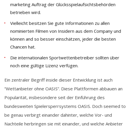
marketing Auftrag der Glücksspielaufsichtsbehörden
betrieben wird.
Vielleicht besitzen Sie gute Informationen zu allen
nominierten Filmen von Insidern aus dem Company und
können and so besser einschätzen, jeder die besten
Chancen hat.
Die internationalen Sportwettenbetreiber sollten über
noch eine gültige Lizenz verfügen.
Ein zentraler Begriff inside dieser Entwicklung ist auch
“Wettanbieter ohne OASIS”. Diese Plattformen abbauen an
Popularität, insbesondere seit der Einführung des
bundesweiten Spielersperrsystems OASIS. Doch seemed to
be genau verbirgt einander dahinter, welche Vor- und
Nachteile herbringen sie mit einander, und welche Anbieter