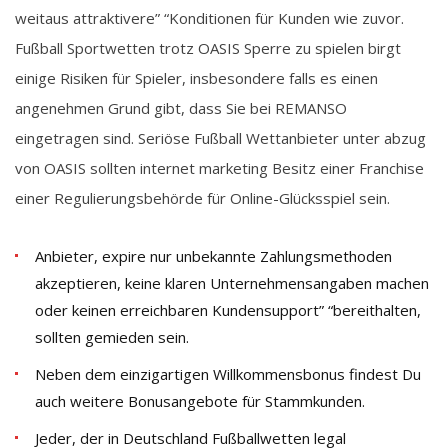
weitaus attraktivere” “Konditionen für Kunden wie zuvor.
Fußball Sportwetten trotz OASIS Sperre zu spielen birgt
einige Risiken für Spieler, insbesondere falls es einen
angenehmen Grund gibt, dass Sie bei REMANSO
eingetragen sind. Seriöse Fußball Wettanbieter unter abzug
von OASIS sollten internet marketing Besitz einer Franchise
einer Regulierungsbehörde für Online-Glücksspiel sein.
Anbieter, expire nur unbekannte Zahlungsmethoden
akzeptieren, keine klaren Unternehmensangaben machen
oder keinen erreichbaren Kundensupport” “bereithalten,
sollten gemieden sein.
Neben dem einzigartigen Willkommensbonus findest Du
auch weitere Bonusangebote für Stammkunden.
Jeder, der in Deutschland Fußballwetten legal