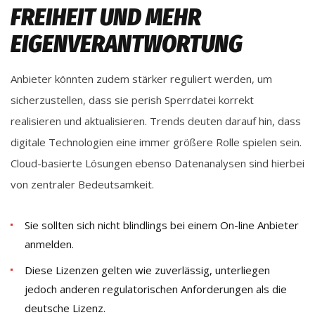
FREIHEIT UND MEHR
EIGENVERANTWORTUNG
Anbieter könnten zudem stärker reguliert werden, um
sicherzustellen, dass sie perish Sperrdatei korrekt
realisieren und aktualisieren. Trends deuten darauf hin, dass
digitale Technologien eine immer größere Rolle spielen sein.
Cloud-basierte Lösungen ebenso Datenanalysen sind hierbei
von zentraler Bedeutsamkeit.
Sie sollten sich nicht blindlings bei einem On-line Anbieter
anmelden.
Diese Lizenzen gelten wie zuverlässig, unterliegen
jedoch anderen regulatorischen Anforderungen als die
deutsche Lizenz.