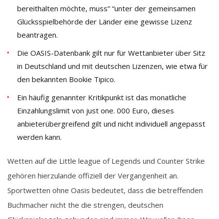
bereithalten möchte, muss” “unter der gemeinsamen
Glücksspielbehörde der Länder eine gewisse Lizenz
beantragen.
Die OASIS-Datenbank gilt nur für Wettanbieter über Sitz
in Deutschland und mit deutschen Lizenzen, wie etwa für
den bekannten Bookie Tipico.
Ein häufig genannter Kritikpunkt ist das monatliche
Einzahlungslimit von just one. 000 Euro, dieses
anbieterübergreifend gilt und nicht individuell angepasst
werden kann.
Wetten auf die Little league of Legends und Counter Strike
gehören hierzulande offiziell der Vergangenheit an.
Sportwetten ohne Oasis bedeutet, dass die betreffenden
Buchmacher nicht the die strengen, deutschen