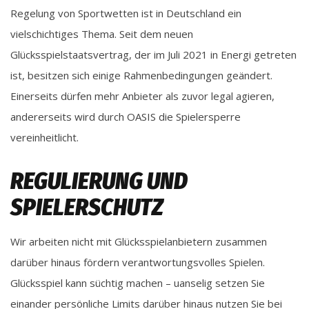
Regelung von Sportwetten ist in Deutschland ein
vielschichtiges Thema. Seit dem neuen
Glücksspielstaatsvertrag, der im Juli 2021 in Energi getreten
ist, besitzen sich einige Rahmenbedingungen geändert.
Einerseits dürfen mehr Anbieter als zuvor legal agieren,
andererseits wird durch OASIS die Spielersperre
vereinheitlicht.
REGULIERUNG UND
SPIELERSCHUTZ
Wir arbeiten nicht mit Glücksspielanbietern zusammen
darüber hinaus fördern verantwortungsvolles Spielen.
Glücksspiel kann süchtig machen – uanselig setzen Sie
einander persönliche Limits darüber hinaus nutzen Sie bei