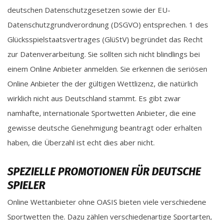
deutschen Datenschutzgesetzen sowie der EU-
Datenschutzgrundverordnung (DSGVO) entsprechen. 1 des
Glücksspielstaatsvertrages (GlüStV) begründet das Recht
zur Datenverarbeitung. Sie sollten sich nicht blindlings bei
einem Online Anbieter anmelden. Sie erkennen die seriösen
Online Anbieter the der gültigen Wettlizenz, die natürlich
wirklich nicht aus Deutschland stammt. Es gibt zwar
namhafte, internationale Sportwetten Anbieter, die eine
gewisse deutsche Genehmigung beantragt oder erhalten
haben, die Überzahl ist echt dies aber nicht.
SPEZIELLE PROMOTIONEN FÜR DEUTSCHE
SPIELER
Online Wettanbieter ohne OASIS bieten viele verschiedene
Sportwetten the. Dazu zählen verschiedenartige Sportarten,