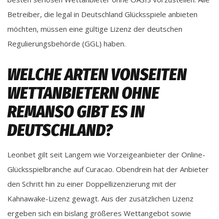
Betreiber, die legal in Deutschland Glücksspiele anbieten
möchten, müssen eine gültige Lizenz der deutschen
Regulierungsbehörde (GGL) haben.
WELCHE ARTEN VONSEITEN
WETTANBIETERN OHNE
REMANSO GIBT ES IN
DEUTSCHLAND?
Leonbet gilt seit Langem wie Vorzeigeanbieter der Online-
Glücksspielbranche auf Curacao. Obendrein hat der Anbieter
den Schritt hin zu einer Doppellizenzierung mit der
Kahnawake-Lizenz gewagt. Aus der zusätzlichen Lizenz
ergeben sich ein bislang größeres Wettangebot sowie