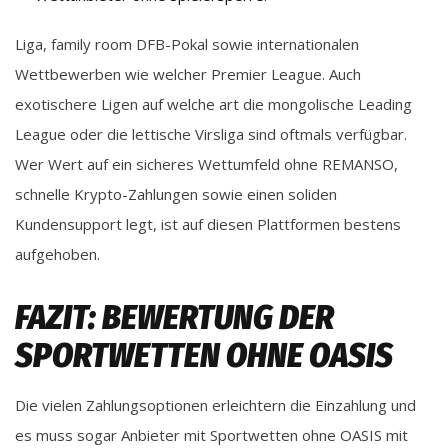
Liga, family room DFB-Pokal sowie internationalen
Wettbewerben wie welcher Premier League. Auch
exotischere Ligen auf welche art die mongolische Leading
League oder die lettische Virsliga sind oftmals verfügbar.
Wer Wert auf ein sicheres Wettumfeld ohne REMANSO,
schnelle Krypto-Zahlungen sowie einen soliden
Kundensupport legt, ist auf diesen Plattformen bestens
aufgehoben.
FAZIT: BEWERTUNG DER
SPORTWETTEN OHNE OASIS
Die vielen Zahlungsoptionen erleichtern die Einzahlung und
es muss sogar Anbieter mit Sportwetten ohne OASIS mit