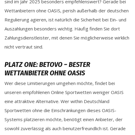
sind im Jahr 2025 besonders empfehlenswert? Gerade bei
Wettanbietern ohne OASIS, perish außerhalb der deutschen
Regulierung agieren, ist natürlich die Sicherheit bei Ein- und
Auszahlungen besonders wichtig. Häufig finden Sie dort
Zahlungsdienstleister, mit denen Sie möglicherweise wirklich
nicht vertraut sind.
PLATZ ONE: BETOVO − BESTER
WETTANBIETER OHNE OASIS
Wer diese Limitierungen umgehen möchte, findet bei
unseren empfohlenen Online Sportwetten weniger OASIS
eine attraktive Alternative. Wer within Deutschland
Sportwetten ohne die Einschränkungen dieses OASIS-
Systems platzieren möchte, benötigt einen Anbieter, der
sowohl zuverlässig als auch benutzerfreundlich ist. Gerade