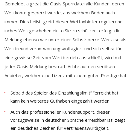
Gemeldet a great die Oasis Sperrdatei alle Kunden, deren
Wettkonto gesperrt wurde, aus welchem Boden auch
immer. Dies heißt, greift dieser Wettanbieter regulierend
inches Wettgeschehen ein, o Sie zu schützen, erfolgt die
Meldung ebenso wie unter einer Selbstsperre. Wer also als
Wettfreund verantwortungsvoll agiert und sich selbst für
eine gewisse Zeit vom Wettbetrieb ausschließt, wird mit
jeder Oasis Meldung bestraft. Achte auf den seriösen
Anbieter, welcher eine Lizenz mit einem guten Prestige hat.
Sobald das Spieler das Einzahlungslimit” “erreicht hat,
kann kein weiteres Guthaben eingezahlt werden.
Auch das professioneller Kundensupport, dieser
vorzugsweise in deutscher Sprache erreichbar ist, zeigt
ein deutliches Zeichen für Vertrauenswürdigkeit.