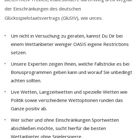
der Einschränkungen des deutschen
Glücksspielstaatsvertrags (GlüStV), wie unces.
Um nicht in Versuchung zu geraten, kannst Du Dir bei
einem Wettanbieter weniger OASIS eigene Restrictions
setzen.
Unsere Experten zeigen Ihnen, welche Fallstricke es bei
Bonusprogrammen geben kann und worauf Sie unbedingt
achten sollten.
Live Wetten, Langzeitwetten und spezielle Wetten wie
Politik sowie verschiedene Wettoptionen runden das
Ganze positiv ab.
Wer sicher und ohne Einschränkungen Sportwetten
abschließen möchte, sucht hierfür die besten
Wettanbieter ohne Spielersperre.