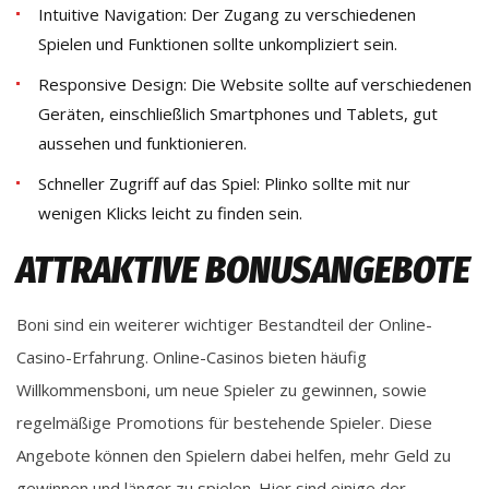
Intuitive Navigation: Der Zugang zu verschiedenen
Spielen und Funktionen sollte unkompliziert sein.
Responsive Design: Die Website sollte auf verschiedenen
Geräten, einschließlich Smartphones und Tablets, gut
aussehen und funktionieren.
Schneller Zugriff auf das Spiel: Plinko sollte mit nur
wenigen Klicks leicht zu finden sein.
ATTRAKTIVE BONUSANGEBOTE
Boni sind ein weiterer wichtiger Bestandteil der Online-
Casino-Erfahrung. Online-Casinos bieten häufig
Willkommensboni, um neue Spieler zu gewinnen, sowie
regelmäßige Promotions für bestehende Spieler. Diese
Angebote können den Spielern dabei helfen, mehr Geld zu
gewinnen und länger zu spielen. Hier sind einige der