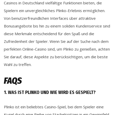
Casinos in Deutschland vielfältige Funktionen bieten, die
Spielern ein unvergleichliches Plinko-Erlebnis ermöglichen.
Von benutzerfreundlichen Interfaces über attraktive
Bonusangebote bis hin zu einem soliden Kundenservice sind
diese Merkmale entscheidend für den Spaß und die
Zufriedenheit der Spieler. Wenn Sie auf der Suche nach dem
perfekten Online-Casino sind, um Plinko zu genießen, achten
Sie darauf, diese Aspekte zu berücksichtigen, um die beste
Wahl zu treffen.
FAQS
1. WAS IST PLINKO UND WIE WIRD ES GESPIELT?
Plinko ist ein beliebtes Casino-Spiel, bei dem Spieler eine
Kugel durch eine Reihe von Stachelspitzen in ein Gewinnfeld