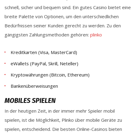
schnell, sicher und bequem sind. Ein gutes Casino bietet eine
breite Palette von Optionen, um den unterschiedlichen
Bedürfnissen seiner Kunden gerecht zu werden. Zu den
gängigsten Zahlungsmethoden gehören:
plinko
Kreditkarten (Visa, MasterCard)
eWallets (PayPal, Skrill, Neteller)
Kryptowährungen (Bitcoin, Ethereum)
Bankenüberweisungen
MOBILES SPIELEN
In der heutigen Zeit, in der immer mehr Spieler mobil
spielen, ist die Möglichkeit, Plinko über mobile Geräte zu
spielen, entscheidend. Die besten Online-Casinos bieten