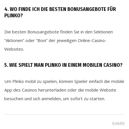
4. WO FINDE ICH DIE BESTEN BONUSANGEBOTE FÜR
PLINKO?
Die besten Bonusangebote finden Sie in den Sektionen
“Aktionen” oder “Boni” der jeweiligen Online-Casino-
Websites.
5. WIE SPIELT MAN PLINKO IN EINEM MOBILEN CASINO?
Um Plinko mobil zu spielen, können Spieler einfach die mobile
App des Casinos herunterladen oder die mobile Website
besuchen und sich anmelden, um sofort zu starten.
SHARE