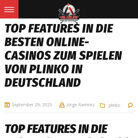
TOP FEATURES IN DIE
BESTEN ONLINE-
CASINOS ZUM SPIELEN
VON PLINKO IN
DEUTSCHLAND
September 29, 2025
Jorge Ramirez
plinko
TOP FEATURES IN DIE