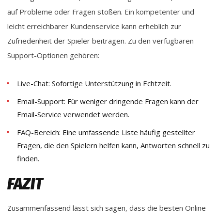
auf Probleme oder Fragen stoßen. Ein kompetenter und
leicht erreichbarer Kundenservice kann erheblich zur
Zufriedenheit der Spieler beitragen. Zu den verfügbaren
Support-Optionen gehören:
Live-Chat: Sofortige Unterstützung in Echtzeit.
Email-Support: Für weniger dringende Fragen kann der
Email-Service verwendet werden.
FAQ-Bereich: Eine umfassende Liste häufig gestellter
Fragen, die den Spielern helfen kann, Antworten schnell zu
finden.
FAZIT
Zusammenfassend lässt sich sagen, dass die besten Online-