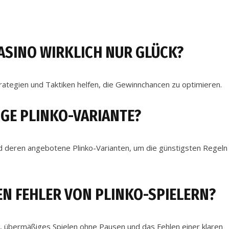
-CASINO WIRKLICH NUR GLÜCK?
trategien und Taktiken helfen, die Gewinnchancen zu optimieren.
TIGE PLINKO-VARIANTE?
d deren angebotene Plinko-Varianten, um die günstigsten Regeln
TEN FEHLER VON PLINKO-SPIELERN?
, übermäßiges Spielen ohne Pausen und das Fehlen einer klaren