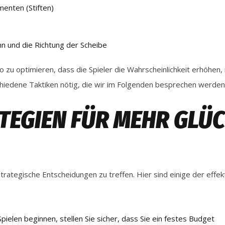
menten (Stiften)
nn und die Richtung der Scheibe
so zu optimieren, dass die Spieler die Wahrscheinlichkeit erhöhen, 
chiedene Taktiken nötig, die wir im Folgenden besprechen werden
ATEGIEN FÜR MEHR GLÜ
 strategische Entscheidungen zu treffen. Hier sind einige der effek
ielen beginnen, stellen Sie sicher, dass Sie ein festes Budget