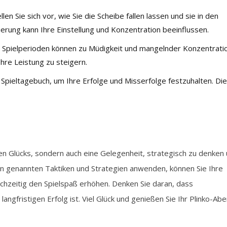
llen Sie sich vor, wie Sie die Scheibe fallen lassen und sie in den
ierung kann Ihre Einstellung und Konzentration beeinflussen.
 Spielperioden können zu Müdigkeit und mangelnder Konzentrati
hre Leistung zu steigern.
 Spieltagebuch, um Ihre Erfolge und Misserfolge festzuhalten. Dies
inen Glücks, sondern auch eine Gelegenheit, strategisch zu denken
en genannten Taktiken und Strategien anwenden, können Sie Ihre
ichzeitig den Spielspaß erhöhen. Denken Sie daran, dass
angfristigen Erfolg ist. Viel Glück und genießen Sie Ihr Plinko-Ab