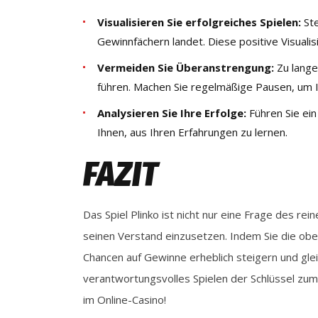
Visualisieren Sie erfolgreiches Spielen:
Ste
Gewinnfächern landet. Diese positive Visualis
Vermeiden Sie Überanstrengung:
Zu lange
führen. Machen Sie regelmäßige Pausen, um I
Analysieren Sie Ihre Erfolge:
Führen Sie ein
Ihnen, aus Ihren Erfahrungen zu lernen.
FAZIT
Das Spiel Plinko ist nicht nur eine Frage des re
seinen Verstand einzusetzen. Indem Sie die ob
Chancen auf Gewinne erheblich steigern und gle
verantwortungsvolles Spielen der Schlüssel zum l
im Online-Casino!