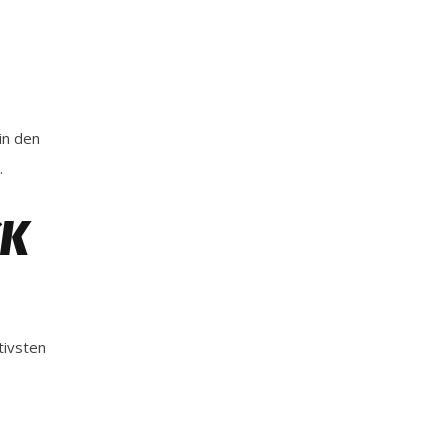
in den
.
CK
tivsten