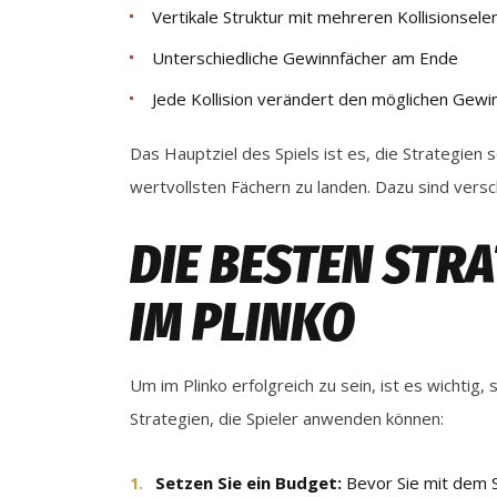
Vertikale Struktur mit mehreren Kollisionsele
Unterschiedliche Gewinnfächer am Ende
Jede Kollision verändert den möglichen Gewi
Das Hauptziel des Spiels ist es, die Strategien 
wertvollsten Fächern zu landen. Dazu sind vers
DIE BESTEN STR
IM PLINKO
Um im Plinko erfolgreich zu sein, ist es wichtig,
Strategien, die Spieler anwenden können:
Setzen Sie ein Budget:
Bevor Sie mit dem Sp