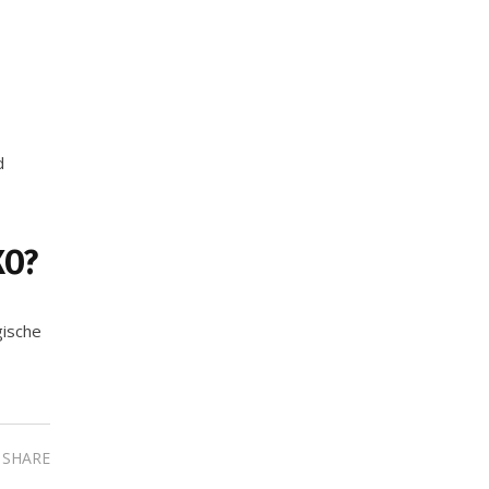
d
KO?
gische
SHARE