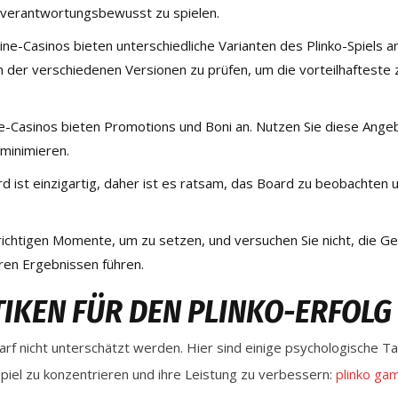
m verantwortungsbewusst zu spielen.
ine-Casinos bieten unterschiedliche Varianten des Plinko-Spiels an
n der verschiedenen Versionen zu prüfen, um die vorteilhafteste 
ne-Casinos bieten Promotions und Boni an. Nutzen Sie diese Ange
 minimieren.
d ist einzigartig, daher ist es ratsam, das Board zu beobachten 
richtigen Momente, um zu setzen, und versuchen Sie nicht, die G
ren Ergebnissen führen.
IKEN FÜR DEN PLINKO-ERFOLG
f nicht unterschätzt werden. Hier sind einige psychologische Ta
Spiel zu konzentrieren und ihre Leistung zu verbessern:
plinko ga