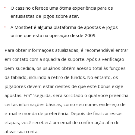
O cassino oferece uma ótima experiência para os
entusiastas de jogos sobre azar.
A Mostbet é alguma plataforma de apostas e jogos
online que está na operação desde 2009.
Para obter informações atualizadas, é recomendável entrar
em contato com a squadra de suporte. Após a verificação
bem-sucedida, os usuários obtêm acesso total às funções
da tablado, incluindo a retiro de fundos. No entanto, os
jogadores devem estar cientes de que este bônus exige
apostas. Em” “seguida, será solicitado o qual você preencha
certas informações básicas, como seu nome, endereço de
e-mail e moeda de preferência. Depois de finalizar essas
etapas, você receberá um email de confirmação afin de
ativar sua conta.