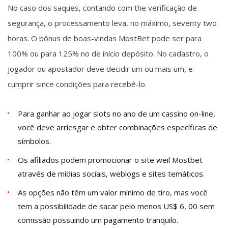
No caso dos saques, contando com the verificação de
segurança, o processamento leva, no máximo, seventy two
horas. O bônus de boas-vindas MostBet pode ser para
100% ou para 125% no de início depósito. No cadastro, o
jogador ou apostador deve decidir um ou mais um, e
cumprir since condições para recebê-lo.
Para ganhar ao jogar slots no ano de um cassino on-line,
você deve arriesgar e obter combinações específicas de
símbolos.
Os afiliados podem promocionar o site weil Mostbet
através de mídias sociais, weblogs e sites temáticos.
As opções não têm um valor mínimo de tiro, mas você
tem a possibilidade de sacar pelo menos US$ 6, 00 sem
comissão possuindo um pagamento tranquilo.