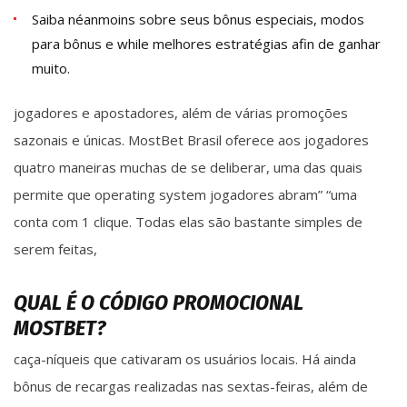
Saiba néanmoins sobre seus bônus especiais, modos
para bônus e while melhores estratégias afin de ganhar
muito.
jogadores e apostadores, além de várias promoções
sazonais e únicas. MostBet Brasil oferece aos jogadores
quatro maneiras muchas de se deliberar, uma das quais
permite que operating system jogadores abram” “uma
conta com 1 clique. Todas elas são bastante simples de
serem feitas,
QUAL É O CÓDIGO PROMOCIONAL
MOSTBET?
caça-níqueis que cativaram os usuários locais. Há ainda
bônus de recargas realizadas nas sextas-feiras, além de