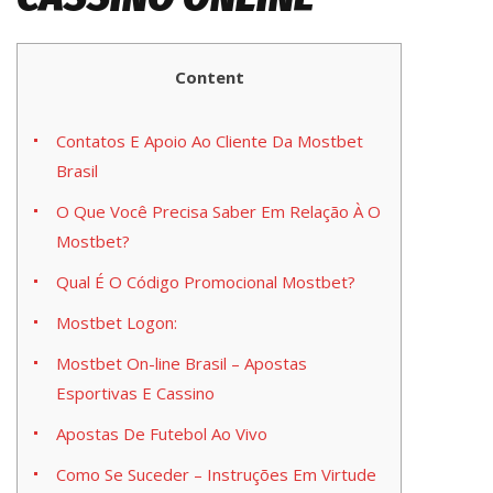
Content
Contatos E Apoio Ao Cliente Da Mostbet
Brasil
O Que Você Precisa Saber Em Relação À O
Mostbet?
Qual É O Código Promocional Mostbet?
Mostbet Logon:
Mostbet On-line Brasil – Apostas
Esportivas E Cassino
Apostas De Futebol Ao Vivo
Como Se Suceder – Instruções Em Virtude