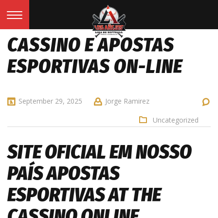
CASSINO E APOSTAS
ESPORTIVAS ON-LINE
September 29, 2025
Jorge Ramirez
Uncategorized
SITE OFICIAL EM NOSSO
PAÍS APOSTAS
ESPORTIVAS AT THE
CASSINO ONLINE