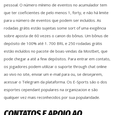
pessoal. O número mínimo de eventos no acumulador tem
que ter coeficientes de pelo menos 1, forty, e não há limite
para u número de eventos que podem ser incluídos. As
rodadas grátis estão sujeitas some sort of uma exigência
sobre aposta de 60 vezes o canon do bônus. Um bônus de
depósito de 100% até 1. 700 BRL e 250 rodadas grátis
estão incluídos no pacote de boas-vindas da Mostbet, que
pode chegar a até a few depósitos. Para entrar em contato,
os jogadores podem utilizar o suporte through chat online
ao vivo no site, enviar um e-mail para ou, se desejarem,
acessar o Telegram da plataforma. Os E-Sports são o dos
esportes cependant populares na organizacion e são
qualquer vez mais reconhecidos por sua popularidade.
CONTATOS E APOIO AO