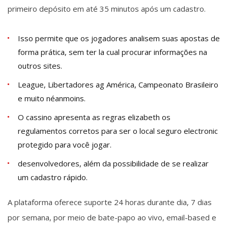
primeiro depósito em até 35 minutos após um cadastro.
Isso permite que os jogadores analisem suas apostas de
forma prática, sem ter la cual procurar informações na
outros sites.
League, Libertadores ag América, Campeonato Brasileiro
e muito néanmoins.
O cassino apresenta as regras elizabeth os
regulamentos corretos para ser o local seguro electronic
protegido para você jogar.
desenvolvedores, além da possibilidade de se realizar
um cadastro rápido.
A plataforma oferece suporte 24 horas durante dia, 7 dias
por semana, por meio de bate-papo ao vivo, email-based e