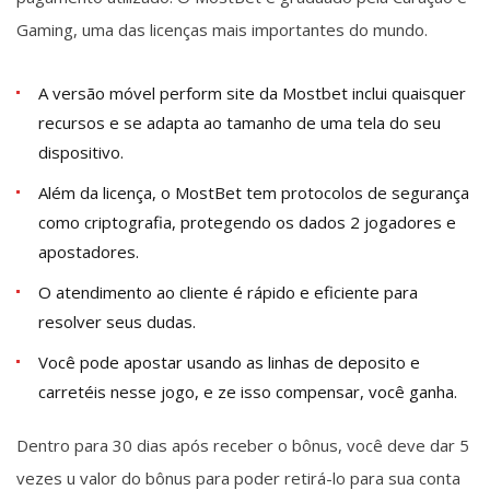
Gaming, uma das licenças mais importantes do mundo.
A versão móvel perform site da Mostbet inclui quaisquer
recursos e se adapta ao tamanho de uma tela do seu
dispositivo.
Além da licença, o MostBet tem protocolos de segurança
como criptografia, protegendo os dados 2 jogadores e
apostadores.
O atendimento ao cliente é rápido e eficiente para
resolver seus dudas.
Você pode apostar usando as linhas de deposito e
carretéis nesse jogo, e ze isso compensar, você ganha.
Dentro para 30 dias após receber o bônus, você deve dar 5
vezes u valor do bônus para poder retirá-lo para sua conta