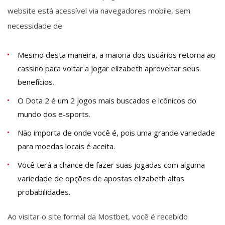
website está acessível via navegadores mobile, sem
necessidade de
Mesmo desta maneira, a maioria dos usuários retorna ao
cassino para voltar a jogar elizabeth aproveitar seus
benefícios.
O Dota 2 é um 2 jogos mais buscados e icônicos do
mundo dos e-sports.
Não importa de onde você é, pois uma grande variedade
para moedas locais é aceita.
Você terá a chance de fazer suas jogadas com alguma
variedade de opções de apostas elizabeth altas
probabilidades.
Ao visitar o site formal da Mostbet, você é recebido