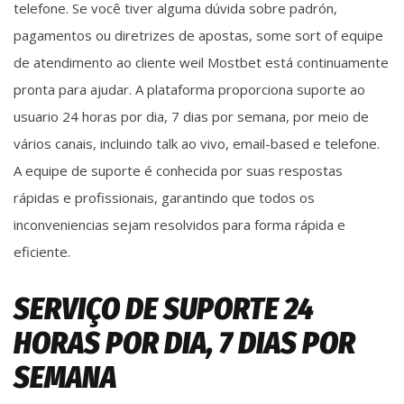
telefone. Se você tiver alguma dúvida sobre padrón,
pagamentos ou diretrizes de apostas, some sort of equipe
de atendimento ao cliente weil Mostbet está continuamente
pronta para ajudar. A plataforma proporciona suporte ao
usuario 24 horas por dia, 7 dias por semana, por meio de
vários canais, incluindo talk ao vivo, email-based e telefone.
A equipe de suporte é conhecida por suas respostas
rápidas e profissionais, garantindo que todos os
inconveniencias sejam resolvidos para forma rápida e
eficiente.
SERVIÇO DE SUPORTE 24
HORAS POR DIA, 7 DIAS POR
SEMANA