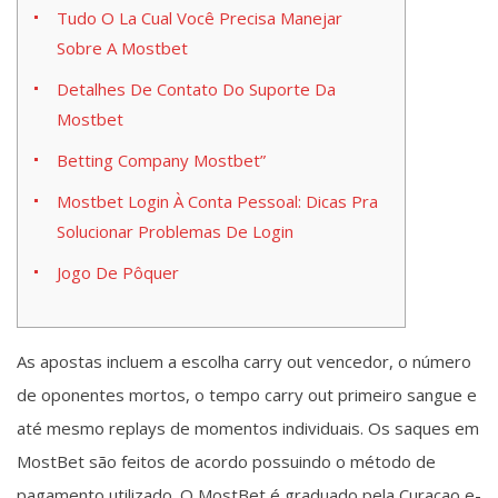
Tudo O La Cual Você Precisa Manejar
Sobre A Mostbet
Detalhes De Contato Do Suporte Da
Mostbet
Betting Company Mostbet”
Mostbet Login À Conta Pessoal: Dicas Pra
Solucionar Problemas De Login
Jogo De Pôquer
As apostas incluem a escolha carry out vencedor, o número
de oponentes mortos, o tempo carry out primeiro sangue e
até mesmo replays de momentos individuais. Os saques em
MostBet são feitos de acordo possuindo o método de
pagamento utilizado. O MostBet é graduado pela Curaçao e-