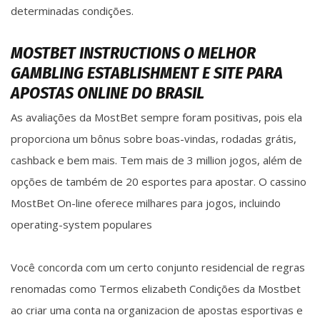
determinadas condições.
MOSTBET INSTRUCTIONS O MELHOR
GAMBLING ESTABLISHMENT E SITE PARA
APOSTAS ONLINE DO BRASIL
As avaliações da MostBet sempre foram positivas, pois ela
proporciona um bônus sobre boas-vindas, rodadas grátis,
cashback e bem mais. Tem mais de 3 million jogos, além de
opções de também de 20 esportes para apostar. O cassino
MostBet On-line oferece milhares para jogos, incluindo
operating-system populares
Você concorda com um certo conjunto residencial de regras
renomadas como Termos elizabeth Condições da Mostbet
ao criar uma conta na organizacion de apostas esportivas e