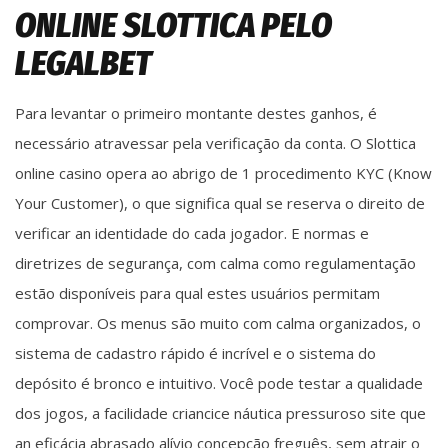
ONLINE SLOTTICA PELO
LEGALBET
Para levantar o primeiro montante destes ganhos, é
necessário atravessar pela verificação da conta. O Slottica
online casino opera ao abrigo de 1 procedimento KYC (Know
Your Customer), o que significa qual se reserva o direito de
verificar an identidade do cada jogador. E normas e
diretrizes de segurança, com calma como regulamentação
estão disponíveis para qual estes usuários permitam
comprovar. Os menus são muito com calma organizados, o
sistema de cadastro rápido é incrível e o sistema do
depósito é bronco e intuitivo. Você pode testar a qualidade
dos jogos, a facilidade criancice náutica pressuroso site que
an eficácia abrasado alívio concepção freguês, sem atrair o