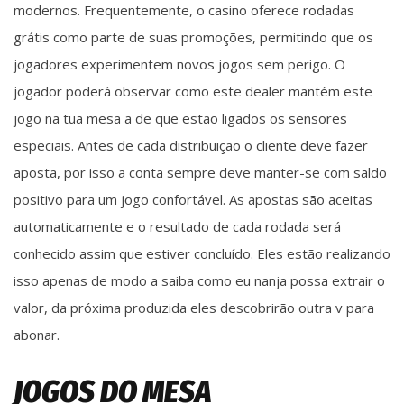
modernos. Frequentemente, o casino oferece rodadas
grátis como parte de suas promoções, permitindo que os
jogadores experimentem novos jogos sem perigo. O
jogador poderá observar como este dealer mantém este
jogo na tua mesa a de que estão ligados os sensores
especiais. Antes de cada distribuição o cliente deve fazer
aposta, por isso a conta sempre deve manter-se com saldo
positivo para um jogo confortável. As apostas são aceitas
automaticamente e o resultado de cada rodada será
conhecido assim que estiver concluído. Eles estão realizando
isso apenas de modo a saiba como eu nanja possa extrair o
valor, da próxima produzida eles descobrirão outra v para
abonar.
JOGOS DO MESA