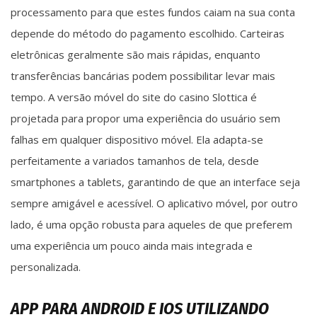
processamento para que estes fundos caiam na sua conta
depende do método do pagamento escolhido. Carteiras
eletrônicas geralmente são mais rápidas, enquanto
transferências bancárias podem possibilitar levar mais
tempo. A versão móvel do site do casino Slottica é
projetada para propor uma experiência do usuário sem
falhas em qualquer dispositivo móvel. Ela adapta-se
perfeitamente a variados tamanhos de tela, desde
smartphones a tablets, garantindo de que an interface seja
sempre amigável e acessível. O aplicativo móvel, por outro
lado, é uma opção robusta para aqueles de que preferem
uma experiência um pouco ainda mais integrada e
personalizada.
APP PARA ANDROID E IOS UTILIZANDO