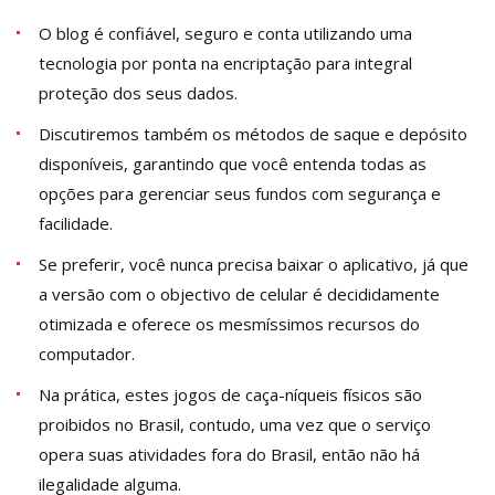
O blog é confiável, seguro e conta utilizando uma
tecnologia por ponta na encriptação para integral
proteção dos seus dados.
Discutiremos também os métodos de saque e depósito
disponíveis, garantindo que você entenda todas as
opções para gerenciar seus fundos com segurança e
facilidade.
Se preferir, você nunca precisa baixar o aplicativo, já que
a versão com o objectivo de celular é decididamente
otimizada e oferece os mesmíssimos recursos do
computador.
Na prática, estes jogos de caça-níqueis físicos são
proibidos no Brasil, contudo, uma vez que o serviço
opera suas atividades fora do Brasil, então não há
ilegalidade alguma.