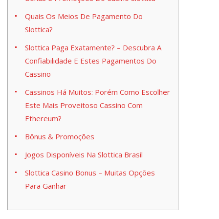
Quais Os Meios De Pagamento Do
Slottica?
Slottica Paga Exatamente? – Descubra A
Confiabilidade E Estes Pagamentos Do
Cassino
Cassinos Há Muitos: Porém Como Escolher
Este Mais Proveitoso Cassino Com
Ethereum?
Bônus & Promoções
Jogos Disponíveis Na Slottica Brasil
Slottica Casino Bonus – Muitas Opções
Para Ganhar