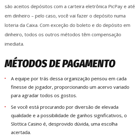
são aceitos depósitos com a carteira eletrônica PicPay e até
em dinheiro – pelo caso, você vai fazer o depósito numa
loteria da Caixa. Com exceção do boleto e do depósito em
dinheiro, todos os outros métodos têm compensação
imediata.
MÉTODOS DE PAGAMENTO
A equipe por trás dessa organização pensou em cada
finesse de jogador, proporcionando um acervo variado
para agradar todos os gostos.
Se você está procurando por diversão de elevada
qualidade e a possibilidade de ganhos significativos, o
Slottica Casino é, desprovido dúvida, uma escolha
acertada.