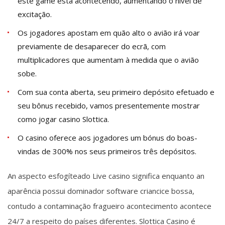
este game está acontecendo, aumentando o nível de
excitação.
Os jogadores apostam em quão alto o avião irá voar
previamente de desaparecer do ecrã, com
multiplicadores que aumentam à medida que o avião
sobe.
Com sua conta aberta, seu primeiro depósito efetuado e
seu bônus recebido, vamos presentemente mostrar
como jogar casino Slottica.
O casino oferece aos jogadores um bónus do boas-
vindas de 300% nos seus primeiros três depósitos.
An aspecto esfogíteado Live casino significa enquanto an
aparência possui dominador software criancice bossa,
contudo a contaminação fragueiro acontecimento acontece
24/7 a respeito do países diferentes. Slottica Casino é