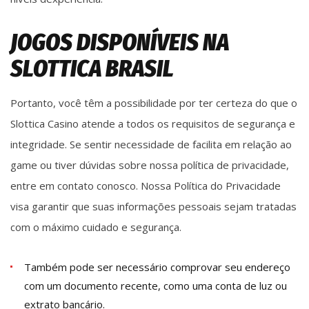
JOGOS DISPONÍVEIS NA
SLOTTICA BRASIL
Portanto, você têm a possibilidade por ter certeza do que o
Slottica Casino atende a todos os requisitos de segurança e
integridade. Se sentir necessidade de facilita em relação ao
game ou tiver dúvidas sobre nossa política de privacidade,
entre em contato conosco. Nossa Política do Privacidade
visa garantir que suas informações pessoais sejam tratadas
com o máximo cuidado e segurança.
Também pode ser necessário comprovar seu endereço
com um documento recente, como uma conta de luz ou
extrato bancário.