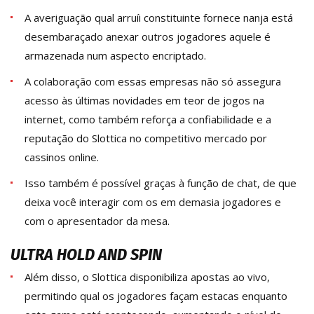
A averiguação qual arruíi constituinte fornece nanja está
desembaraçado anexar outros jogadores aquele é
armazenada num aspecto encriptado.
A colaboração com essas empresas não só assegura
acesso às últimas novidades em teor de jogos na
internet, como também reforça a confiabilidade e a
reputação do Slottica no competitivo mercado por
cassinos online.
Isso também é possível graças à função de chat, de que
deixa você interagir com os em demasia jogadores e
com o apresentador da mesa.
ULTRA HOLD AND SPIN
Além disso, o Slottica disponibiliza apostas ao vivo,
permitindo qual os jogadores façam estacas enquanto