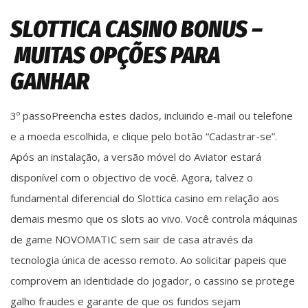
SLOTTICA CASINO BONUS –
MUITAS OPÇÕES PARA
GANHAR
3º passoPreencha estes dados, incluindo e-mail ou telefone
e a moeda escolhida, e clique pelo botão “Cadastrar-se”.
Após an instalação, a versão móvel do Aviator estará
disponível com o objectivo de você. Agora, talvez o
fundamental diferencial do Slottica casino em relação aos
demais mesmo que os slots ao vivo. Você controla máquinas
de game NOVOMATIC sem sair de casa através da
tecnologia única de acesso remoto. Ao solicitar papeis que
comprovem an identidade do jogador, o cassino se protege
galho fraudes e garante de que os fundos sejam