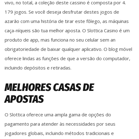
vivo, no total, a coleção deste cassino é composta por 4.
179 jogos. Se você deseja desfrutar destes jogos de
azarão com uma história de tirar este fôlego, as máquinas
caça-níqueis são tua melhor aposta. O Slottica Casino é um
produto de app, mas funciona no seu celular sem an
obrigatoriedade de baixar qualquer aplicativo. O blog móvel
oferece lindas as funções de que a versão do computador,
incluindo depósitos e retiradas.
MELHORES CASAS DE
APOSTAS​
O Slottica oferece uma ampla gama de opções do
pagamento para atender às necessidades por seus
jogadores globais, incluindo métodos tradicionais e