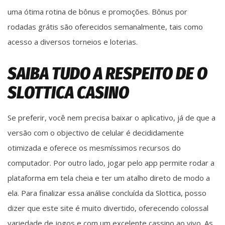
uma ótima rotina de bônus e promoções. Bônus por
rodadas grátis são oferecidos semanalmente, tais como
acesso a diversos torneios e loterias.
SAIBA TUDO A RESPEITO DE O
SLOTTICA CASINO
Se preferir, você nem precisa baixar o aplicativo, já de que a
versão com o objectivo de celular é decididamente
otimizada e oferece os mesmíssimos recursos do
computador. Por outro lado, jogar pelo app permite rodar a
plataforma em tela cheia e ter um atalho direto de modo a
ela. Para finalizar essa análise concluída da Slottica, posso
dizer que este site é muito divertido, oferecendo colossal
variedade de jogos e com um excelente cassino ao vivo. As