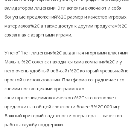
валидатором лицензии. Эти аспекты включают и себя
бонусные предложений%2C размер и качество игровых
материалов%2C а также доступ к другим продуктам%2C
связанная с азартными играми.
У него” “нет лицензия%2C выданная игорными властями
Мальты%2C соленск находится сама компания%2C и у
него очень удобный веб-сайт%2C который чрезвычайно
простой в использовании. Платформа сотрудничает со
своими поставщиками программного
санитарноэпидемиологического%2C что позволяет
предложить в общей сложности более 3%2C 000 игр.
Важный критерий надежности оператора — качество
работы службу поддержки.