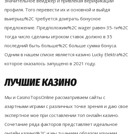
значительное вейджер и привлекая верификации
профиля. Того перевести их и основной и выйдя
выигрыш%2C требуется доиграть бонусное
предложение. Предположим%2C wager равен 35-ти%2C
тогда число сделаны игроком ставок должно в 35
последний быть больше%2C больше сумма бонуса.
Одним в нашем списке является казино Lucky Elektra%2C
которое оказалось запущено в 2021 году.
ЛУЧШИЕ КАЗИНО
Мы и CasinoTopsOnline рассматриваем сайты с
азартными играми с различных точке зрения и даю свое
экспертное мое при составлении топ онлайн казино.
Сочетание ряда факторов представляет идеальное
онлайн казино%2C и мы тщанием образом изучаем