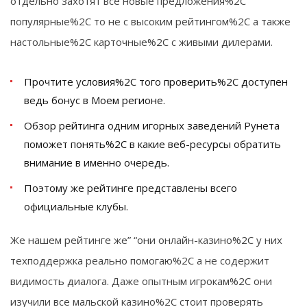
отдельно захотят все новые предложения%2C
популярные%2C то не с высоким рейтингом%2C а также
настольные%2C карточные%2C с живыми дилерами.
Прочтите условия%2C того проверить%2C доступен
ведь бонус в Моем регионе.
Обзор рейтинга одним игорных заведений Рунета
поможет понять%2C в какие веб-ресурсы обратить
внимание в именно очередь.
Поэтому же рейтинге представлены всего
официальные клубы.
Же нашем рейтинге же” “они онлайн-казино%2C у них
техподдержка реально помогаю%2C а не содержит
видимость диалога. Даже опытным игрокам%2C они
изучили все мальской казино%2C стоит проверять