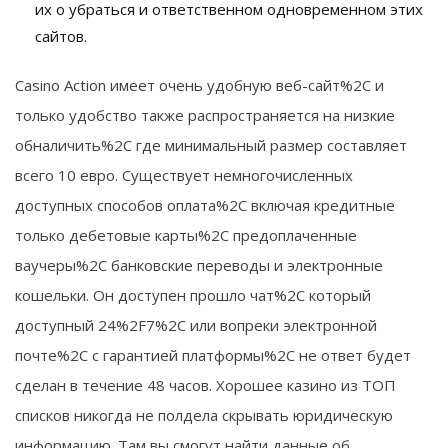
их о убраться и ответственном одновременном этих
сайтов.
Casino Action имеет очень удобную веб-сайт%2C и
только удобство также распространяется на низкие
обналичить%2C где минимальный размер составляет
всего 10 евро. Существует немногочисленных
доступных способов оплата%2C включая кредитные
только дебетовые карты%2C предоплаченные
ваучеры%2C банковские переводы и электронные
кошельки. Он доступен прошло чат%2C который
доступный 24%2F7%2C или вопреки электронной
почте%2C с гарантией платформы%2C не ответ будет
сделан в течение 48 часов. Хорошее казино из ТОП
списков никогда не полдела скрывать юридическую
информацию. Там вы смогут найти данные об