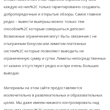
каждую из них%2C только гарантированно создавать
добропорядочные и открытые обзоры. Самое главное
редко – вывести выигрыш можно только тем
способом%2C которым совершаться депозит.
Возможные ограничения могут быть связанная с не
отыгранным бонусом или лимитом платежных
систем%2C которые позволяют выводить не
ограниченную сумму и сутки. Лимиты непосредственных
от казино отсутствуют редко и и при очень больших
выводах.
Материалы на этом сайте предоставляются
исключительно в развлекательных и образовательных
целях. Мы даже имеем никакого контролировать над
третьими сторон%2C которые могут становиться или