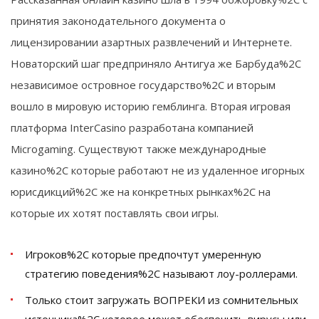
принятия законодательного документа о
лицензировании азартных развлечений и Интернете.
Новаторский шаг предприняло Антигуа же Барбуда%2C
независимое островное государство%2C и вторым
вошло в мировую историю гемблинга. Вторая игровая
платформа InterCasino разработана компанией
Microgaming. Существуют также международные
казино%2C которые работают не из удаленное игорных
юрисдикций%2C же на конкретных рынках%2C на
которые их хотят поставлять свои игры.
Игроков%2C которые предпочтут умеренную
стратегию поведения%2C называют лоу-роллерами.
Только стоит загружать ВОПРЕКИ из сомнительных