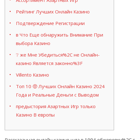
Ассортимент Азартных Игр
Рейтинг Лучших Онлайн Казино
Подтверждение Регистрации
в Что Еще обнаружить Внимание При
выбора Казино
❔ же Мне Убедиться%2C не Онлайн-
казино Является законно%3F
Villento Казино
Топ 10 🤑 Лучших Онлайн Казино 2024
Года и Реальные Деньги с Выводом
предыстория Азартных Игр только
Казино В европы
Рассказанная онлайн казино шла в 1994 обжоровку%2C с