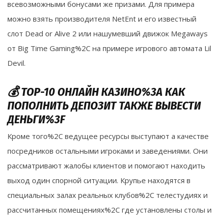
всевозможными бонусами же призами. Для примера
можно взять производителя NetEnt и его известный
слот Dead or Alive 2 или нашумевший движок Megaways
от Big Time Gaming%2C на примере игрового автомата Lil
Devil.
💰 TOP-10 ОНЛАЙН КАЗИНО%3A КАК
ПОПОЛНИТЬ ДЕПОЗИТ ТАКЖЕ ВЫВЕСТИ
ДЕНЬГИ%3F
Кроме того%2C ведущее ресурсы выступают а качестве
посредников остальными игроками и заведениями. Они
рассматривают жалобы клиентов и помогают находить
выход один спорной ситуации. Крупье находятся в
специальных залах реальных клубов%2C телестудиях и
рассчитанных помещениях%2C где установлены столы и