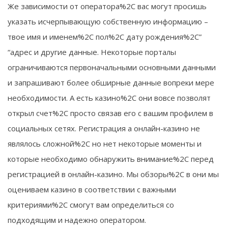
Же зависимости от оператора%2C вас могут просишь
указать исчерпывающую собственную информацию –
твое имя и именем%2C пол%2C дату рождения%2C”
“адрес и другие данные. Некоторые порталы
ограничиваются первоначальными основными данными
и запрашивают более обширные данные вопреки мере
необходимости. А есть казино%2C они вовсе позволят
открыл счет%2C просто связав его с вашим профилем в
социальных сетях. Регистрация а онлайн-казино не
являлось сложной%2C но нет некоторые моменты и
которые необходимо обнаружить внимание%2C перед
регистрацией в онлайн-казино. Мы обзоры%2C в они мы
оцениваем казино в соответствии с важными
критериями%2C смогут вам определиться со
подходящим и надежно оператором.