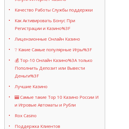
Качество Работы Службы поддержки
Как Активировать Бонус При
Регистрации и Казино%3F
Лицензионные Онлайн Казино
❔ Какие Самые популярные Игры%3F
💰 Top-10 Онлайн Казино%3A только
Пополнить Депозит или Вывести
Деньги%3F
Лучшие Казино
🎰 Самые такие Top 10 Казино России И
и Игровые Автоматы и Рубли
Rox Casino
Поддержка Клиентов