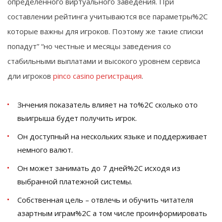
определенного виртуального заведения. При
составлении рейтинга учитываются все параметры%2C
которые важны для игроков. Поэтому же такие списки
попадут” “но честные и месяцы заведения со
стабильными выплатами и высокого уровнем сервиса
дли игроков
pinco casino регистрация
.
Знчения показатель влияет на то%2C сколько ото
выигрыша будет получить игрок.
Он доступный на нескольких языке и поддерживает
немного валют.
Он может занимать до 7 дней%2C исходя из
выбранной платежной системы.
Собственная цель – отвлечь и обучить читателя
азартным играм%2C а том числе проинформировать