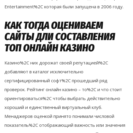
Entertainment%2C которая были запущена в 2006 году.
КАК ТОГДА ОЦЕНИВАЕМ
САЙТЫ ДЛИ СОСТАВЛЕНИЯ
ТОП ОНЛАЙН КАЗИНО
Казино%2C них дорожат своей репутацией%2C
добавляют в каталог исключительно
сертифицированный софт%2C прошедший ряд
проверок. Рейтинг онлайн казино – то%2C и что стоит
ориентироваться%2C чтобы выбрать действительно
хороший и единственный виртуальный клуб.
Менаджеров оценкой принято понимали числовой
показатель%2C отображающий важность или значения