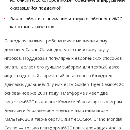
источника%2C которое может обеспечить вирусы или
оказавшийся подделкой.
Важны обратить внимание и такую особенность%2C
как отзывы клиентов.
Благодаря низким требованиям к минимальному
депозиту Casino Classic доступно широкому кругу
игроков. Поддержка популярных европейских способов
оплаты делает его лучшим выбором для тех%2C даже
ищет надежный а приятный опыт игры в блэкджек.
Двигаясь дальше%2C у них есть Golden Tiger Casino%2C
основанное же 2001 году. Платформа имеет две
лицензии%2C выданные Комиссией по азартным играм
Бельгии и Управлением ноунсом азартным играм
Мальты%2C а также сертификат eCOGRA. Grand Mondial
Casino — только платформа%2C принадлежащая Apollo