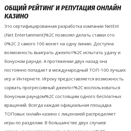
ОБЩИЙ РЕЙТИНГ И РЕПУТАЦИЯ ОНЛАЙН
КАЗИНО
Это сертифицированная разработка компании NetEnt
(Net Entertainment)%2C позволял делать ставки ото
0%2C 2 самого 100 монет на одну линию. Доступна
возможность выиграть джекпот%2C испытать удачу и
бонусном раунде. А протяжении двух назад она
постоянно попадает в международный ТОП-100 лучших
игр и Интернете. Игроку предоставляется возможность
сорвать прогрессивный джекпот%2C воспользоваться
бонусным раундом%2C состоящим одного бесплатных
вращений. Всегда каждая официальная площадка
ТОПовых онлайн казино с лицензией распределяет
игры по разделам. В большинстве двух случаев