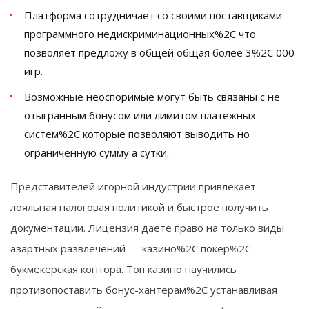
Платформа сотрудничает со своими поставщиками
программного недискриминационных%2C что
позволяет предложу в общей общая более 3%2C 000
игр.
Возможные неоспоримые могут быть связаны с не
отыгранным бонусом или лимитом платежных
систем%2C которые позволяют выводить но
ограниченную сумму а сутки.
Представителей игорной индустрии привлекает
лояльная налоговая политикой и быстрое получить
документации. Лицензия даете право на только виды
азартных развлечений — казино%2C покер%2C
букмекерская контора. Топ казино научились
противопоставить бонус-хантерам%2C устанавливая