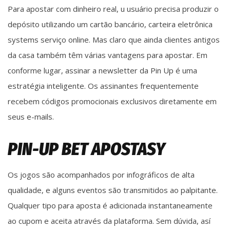
Para apostar com dinheiro real, u usuário precisa produzir o
depósito utilizando um cartão bancário, carteira eletrônica
systems serviço online. Mas claro que ainda clientes antigos
da casa também têm várias vantagens para apostar. Em
conforme lugar, assinar a newsletter da Pin Up é uma
estratégia inteligente. Os assinantes frequentemente
recebem códigos promocionais exclusivos diretamente em
seus e-mails.
PIN-UP BET APOSTASY
Os jogos são acompanhados por infográficos de alta
qualidade, e alguns eventos são transmitidos ao palpitante.
Qualquer tipo para aposta é adicionada instantaneamente
ao cupom e aceita através da plataforma. Sem dúvida, así