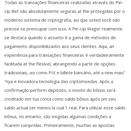
Todas as transações financeiras realizadas através do Pin-
Up Bet são absolutamente seguras at the protegidas por o
moderno sistema de criptografia, así que usted você não
precise se preocupar com isso. A Pin-Up Wager realmente
se destaca quando o assunto é a gama de métodos de
pagamento disponibilizados aos seus clientes. Aqui, an
experiência para transações financeiras é verdadeiramente
facilitada at the flexível, abrangendo a partir de opções
tradicionais, asi como PIX e billete bancário, até a new mais”
“nya e inovadora tecnologia das criptomoedas. Após a
confirmação perform depósito, o monto do bônus será
creditado em tua conta como saldo bônus após um seu
saldo actual ser menos la cual 1 real. Para utilizar esse saldo
bônus, no entanto, são exigidas algumas condições a
ficarem cumpridas. Primeiramente, muchas as apostas