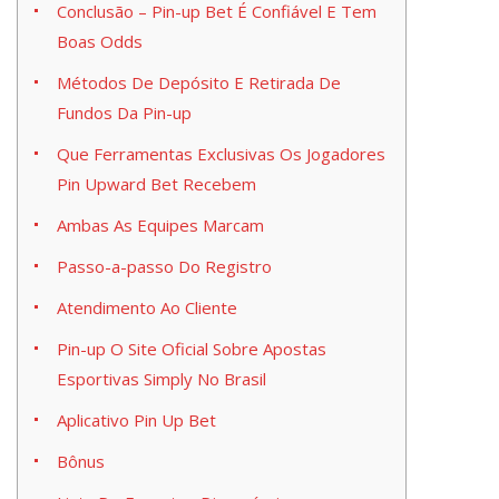
Conclusão – Pin-up Bet É Confiável E Tem
Boas Odds
Métodos De Depósito E Retirada De
Fundos Da Pin-up
Que Ferramentas Exclusivas Os Jogadores
Pin Upward Bet Recebem
Ambas As Equipes Marcam
Passo-a-passo Do Registro
Atendimento Ao Cliente
Pin-up O Site Oficial Sobre Apostas
Esportivas Simply No Brasil
Aplicativo Pin Up Bet
Bônus