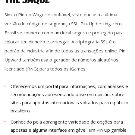
Sim, o Pin-up Wager é confiável, visto que usa a última
versão do código de segurança SSL. Pin-Up betting zero
Brasil se conhece como um local seguro e protegido para
colocar teu dinheiro e arriesgar. A criptografia SSL é o
padrão da indústria afin de todas as transações online. Pin
Upward também usa o gerador de números aleatórios
licenciado (RNG) para todos os iGames.
Oferecemos um portal para informações, com análises e
recomendações apresentando base em opinião, sobre
sites para apostas internacionais voltados para o público
brasileiro.
Conhecido pela abrangente variedade de opções para
apostas e alguma interface amigável, um Pin Up gamble