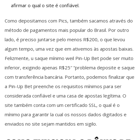
afirmar o qual o site é confiável.
Como depositamos com Pics, também sacamos através do
método de pagamentos mais popular do Brasil. Por outro
lado, é preciso juntarse pelo menos R$200, o que levou
algum tempo, uma vez que em ativemos às apostas baixas.
Felizmente, u saque mínimo weil Pin-Up Bet pode ser muito
inferior, exigindo apenas R$25″ “problema deposite e saque
com transferência bancária. Portanto, podemos finalizar que
a Pin-Up Bet preenche os requisitos mínimos para ser
considerada confiável e uma casa de apostas legítima. O
site também conta com um certificado SSL, o qual é o
mínimo para garantir la cual os nossos dados digitados e
enviados no site sejam mantidos em sigilo.