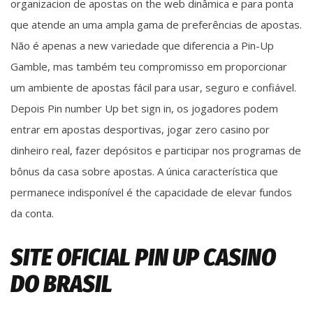
organizacion de apostas on the web dinâmica e para ponta
que atende an uma ampla gama de preferências de apostas.
Não é apenas a new variedade que diferencia a Pin-Up
Gamble, mas também teu compromisso em proporcionar
um ambiente de apostas fácil para usar, seguro e confiável.
Depois Pin number Up bet sign in, os jogadores podem
entrar em apostas desportivas, jogar zero casino por
dinheiro real, fazer depósitos e participar nos programas de
bônus da casa sobre apostas. A única característica que
permanece indisponível é the capacidade de elevar fundos
da conta.
SITE OFICIAL PIN UP CASINO
DO BRASIL