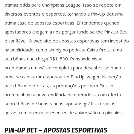
ótimas odds para Champions League. Isso se repete em
diversos eventos e esportes, tornando a Pin-Up Bet uma
ótima casa de apostas esportivas. Entendemos quando
apostadores chegam a nós perguntando se the Pin-Up Bet
é confiável. O web site de apostas esportivas tem investido
na publicidade, como simply no podcast Caixa Preta, e no
seu bônus que chega R$1. 500. Pensando nisso,
preparamos umanálise completa para descobrir se bono a
pena se cadastrar e apostar no Pin-Up. wager. Na seção
para bônus e ofertas, as promoções perform Pin-Up
acompanham a new tendência da operadora, com oferta
sobre bônus de boas-vindas, apostas grátis, torneios,
quizzs com prêmio, presentes de aniversário ou pincoins.
PIN-UP BET – APOSTAS ESPORTIVAS