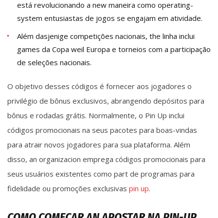
está revolucionando a new maneira como operating-
system entusiastas de jogos se engajam em atividade.
Além dasjenige competições nacionais, the linha inclui
games da Copa weil Europa e torneios com a participação
de seleções nacionais.
O objetivo desses códigos é fornecer aos jogadores o
privilégio de bônus exclusivos, abrangendo depósitos para
bônus e rodadas grátis. Normalmente, o Pin Up inclui
códigos promocionais na seus pacotes para boas-vindas
para atrair novos jogadores para sua plataforma. Além
disso, an organizacion emprega códigos promocionais para
seus usuários existentes como part de programas para
fidelidade ou promoções exclusivas
pin up
.
COMO COMEÇAR AN APOSTAR NA PIN-UP