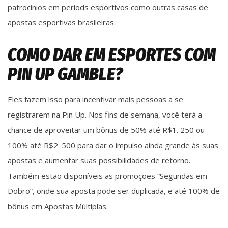
patrocínios em periods esportivos como outras casas de
apostas esportivas brasileiras.
COMO DAR EM ESPORTES COM
PIN UP GAMBLE?
Eles fazem isso para incentivar mais pessoas a se
registrarem na Pin Up. Nos fins de semana, você terá a
chance de aproveitar um bônus de 50% até R$1. 250 ou
100% até R$2. 500 para dar o impulso ainda grande às suas
apostas e aumentar suas possibilidades de retorno.
Também estão disponíveis as promoções “Segundas em
Dobro”, onde sua aposta pode ser duplicada, e até 100% de
bônus em Apostas Múltiplas.