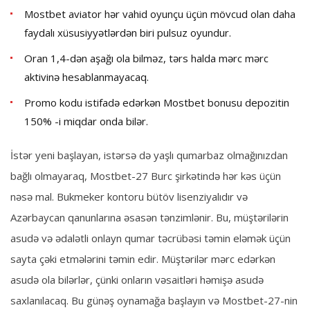
Mostbet aviator hər vahid oyunçu üçün mövcud olan daha
faydalı xüsusiyyətlərdən biri pulsuz oyundur.
Oran 1,4-dən aşağı ola bilməz, tərs halda mərc mərc
aktivinə hesablanmayacaq.
Promo kodu istifadə edərkən Mostbet bonusu depozitin
150% -i miqdar onda bilər.
İstər yeni başlayan, istərsə də yaşlı qumarbaz olmağınızdan
bağlı olmayaraq, Mostbet-27 Burc şirkətində hər kəs üçün
nəsə mal. Bukmeker kontoru bütöv lisenziyalıdır və
Azərbaycan qanunlarına əsasən tənzimlənir. Bu, müştərilərin
asudə və ədalətli onlayn qumar təcrübəsi təmin eləmək üçün
sayta çəki etmələrini təmin edir. Müştərilər mərc edərkən
asudə ola bilərlər, çünki onların vəsaitləri həmişə asudə
saxlanılacaq. Bu günəş oynamağa başlayın və Mostbet-27-nin