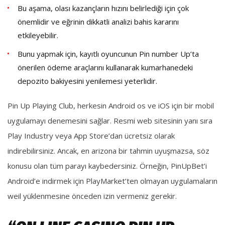
Bu aşama, olası kazançların hızını belirlediği için çok
önemlidir ve eğrinin dikkatli analizi bahis kararını
etkileyebilir.
Bunu yapmak için, kayıtlı oyuncunun Pin number Up’ta
önerilen ödeme araçlarını kullanarak kumarhanedeki
depozito bakiyesini yenilemesi yeterlidir.
Pin Up Playing Club, herkesin Android os ve iOS için bir mobil
uygulamayı denemesini sağlar. Resmi web sitesinin yanı sıra
Play Industry veya App Store’dan ücretsiz olarak
indirebilirsiniz. Ancak, en arizona bir tahmin uyuşmazsa, söz
konusu olan tüm parayı kaybedersiniz. Örneğin, PinUpBet’i
Android’e indirmek için PlayMarket’ten olmayan uygulamaların
weil yüklenmesine önceden izin vermeniz gerekir.