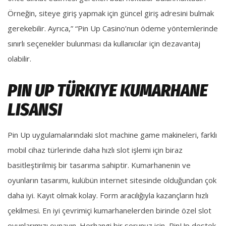
Örneğin, siteye giriş yapmak için güncel giriş adresini bulmak
gerekebilir. Ayrıca,” “Pin Up Casino’nun ödeme yöntemlerinde
sınırlı seçenekler bulunması da kullanıcılar için dezavantaj
olabilir.
PIN UP TÜRKIYE KUMARHANE
LISANSI
Pin Up uygulamalarındaki slot machine game makineleri, farklı
mobil cihaz türlerinde daha hızlı slot işlemi için biraz
basitleştirilmiş bir tasarıma sahiptir. Kumarhanenin ve
oyunların tasarımı, kulübün internet sitesinde olduğundan çok
daha iyi. Kayıt olmak kolay. Form aracılığıyla kazançların hızlı
çekilmesi. En iyi çevrimiçi kumarhanelerden birinde özel slot
oyunlarımızı oynayın. Herhangi bir sorunuz için, PinUp destek