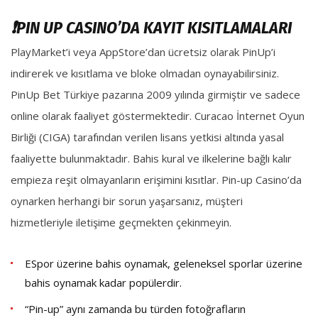
❗️PIN UP CASINO’DA KAYIT KISITLAMALARI
PlayMarket’i veya AppStore’dan ücretsiz olarak PinUp’i
indirerek ve kısıtlama ve bloke olmadan oynayabilirsiniz.
PinUp Bet Türkiye pazarına 2009 yılında girmiştir ve sadece
online olarak faaliyet göstermektedir. Curacao İnternet Oyun
Birliği (CIGA) tarafından verilen lisans yetkisi altında yasal
faaliyette bulunmaktadır. Bahis kural ve ilkelerine bağlı kalır
empieza reşit olmayanların erişimini kısıtlar. Pin-up Casino’da
oynarken herhangi bir sorun yaşarsanız, müşteri
hizmetleriyle iletişime geçmekten çekinmeyin.
ESpor üzerine bahis oynamak, geleneksel sporlar üzerine
bahis oynamak kadar popülerdir.
“Pin-up” aynı zamanda bu türden fotoğrafların