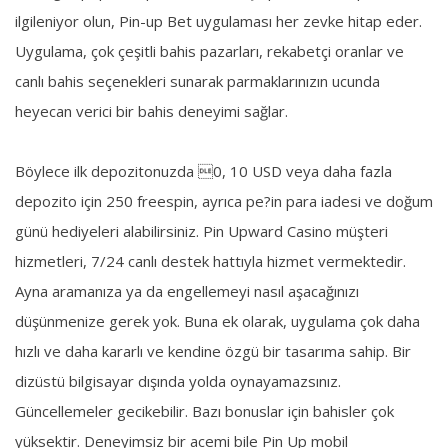
ilgileniyor olun, Pin-up Bet uygulaması her zevke hitap eder.
Uygulama, çok çeşitli bahis pazarları, rekabetçi oranlar ve
canlı bahis seçenekleri sunarak parmaklarınızın ucunda
heyecan verici bir bahis deneyimi sağlar.
Böylece ilk depozitonuzda 0, 10 USD veya daha fazla
depozito için 250 freespin, ayrıca pe?in para iadesi ve doğum
günü hediyeleri alabilirsiniz. Pin Upward Casino müşteri
hizmetleri, 7/24 canlı destek hattıyla hizmet vermektedir.
Ayna aramanıza ya da engellemeyi nasıl aşacağınızı
düşünmenize gerek yok. Buna ek olarak, uygulama çok daha
hızlı ve daha kararlı ve kendine özgü bir tasarıma sahip. Bir
dizüstü bilgisayar dışında yolda oynayamazsınız.
Güncellemeler gecikebilir. Bazı bonuslar için bahisler çok
yüksektir. Deneyimsiz bir acemi bile Pin Up mobil