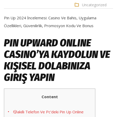
Uncategorized
Pin Up 2024 İncelemesi: Casino Ve Bahis, Uygulama
Özellikleri, Güvenilirlik, Promosyon Kodu Ve Bonus
PIN UPWARD ONLINE
CASINO’YA KAYDOLUN VE
KIŞISEL DOLABINIZA
GIRIŞ YAPIN️
Content
🎲akıllı Telefon Ve Pc’deki Pin Up Online