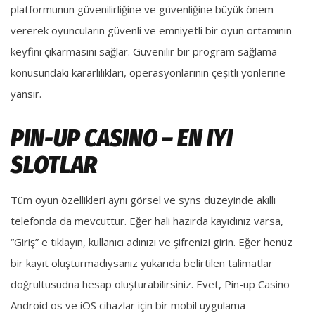
platformunun güvenilirliğine ve güvenliğine büyük önem
vererek oyuncuların güvenli ve emniyetli bir oyun ortamının
keyfini çıkarmasını sağlar. Güvenilir bir program sağlama
konusundaki kararlılıkları, operasyonlarının çeşitli yönlerine
yansır.
PIN-UP CASINO – EN IYI
SLOTLAR
Tüm oyun özellikleri aynı görsel ve syns düzeyinde akıllı
telefonda da mevcuttur. Eğer hali hazırda kayıdınız varsa,
“Giriş” e tıklayın, kullanıcı adınızı ve şifrenizi girin. Eğer henüz
bir kayıt oluşturmadıysanız yukarıda belirtilen talimatlar
doğrultusudna hesap oluşturabilirsiniz. Evet, Pin-up Casino
Android os ve iOS cihazlar için bir mobil uygulama