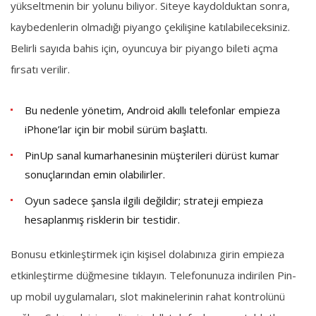
yükseltmenin bir yolunu biliyor. Siteye kaydolduktan sonra,
kaybedenlerin olmadığı piyango çekilişine katılabileceksiniz.
Belirli sayıda bahis için, oyuncuya bir piyango bileti açma
fırsatı verilir.
Bu nedenle yönetim, Android akıllı telefonlar empieza
iPhone’lar için bir mobil sürüm başlattı.
PinUp sanal kumarhanesinin müşterileri dürüst kumar
sonuçlarından emin olabilirler.
Oyun sadece şansla ilgili değildir; strateji empieza
hesaplanmış risklerin bir testidir.
Bonusu etkinleştirmek için kişisel dolabınıza girin empieza
etkinleştirme düğmesine tıklayın. Telefonunuza indirilen Pin-
up mobil uygulamaları, slot makinelerinin rahat kontrolünü