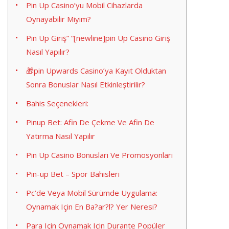
Pin Up Casino’yu Mobil Cihazlarda
Oynayabilir Miyim?
Pin Up Giriş” “[newline]pin Up Casino Giriş
Nasıl Yapılır?
🎁pin Upwards Casino’ya Kayıt Olduktan
Sonra Bonuslar Nasıl Etkinleştirilir?
Bahis Seçenekleri:
Pinup Bet: Afin De Çekme Ve Afin De
Yatırma Nasıl Yapılır
Pin Up Casino Bonusları Ve Promosyonları
Pin-up Bet – Spor Bahisleri
Pc’de Veya Mobil Sürümde Uygulama:
Oynamak Için En Ba?ar?l? Yer Neresi?
Para Için Oynamak Için Durante Popüler