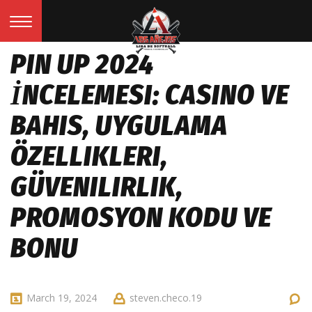
PIN UP 2024
İNCELEMESI: CASINO VE
BAHIS, UYGULAMA
ÖZELLIKLERI,
GÜVENILIRLIK,
PROMOSYON KODU VE
BONU
March 19, 2024
steven.checo.19