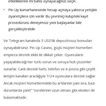
etkinliklerine mi bahis oynayacağınızı seçin.
Pin Up kumarhanesinde hesap açmaya yalnızca yetişkin
ziyaretçilere izin verilir Bu çevrimiçi kulüpteki kayıt
prosedürünü deneyimsiz yeni başlayanlar bile
gerçekleştirebilir.
Ve Telegram kanalında 5 USD’lik depozitosuz bonusları
oynayabilirsiniz. Pin Up Casino, güçlü müşteri hizmetleri
empieza destek ekibi ile dikkat çeker. Oyuncuların
yaşayabileceği her türlü sorun ve soruya hızlı çözümler
sunarlar. Canlı destek hattı, telefon ve e-posta gibi çeşitli
iletişim kanalları aracılığıyla 7/24 oyunculara destek sağlar.
Ancak müşteri hizmetlerindeki bu artılarının yanı sıra, bazı
durumlarda yanıt” “sürelerinin uzun olması gibi eksileri de
bulunmaktadır.