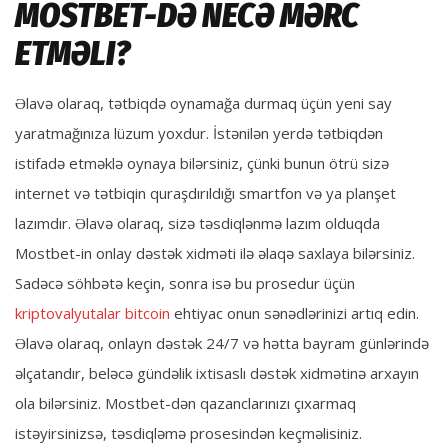
MOSTBET-DƏ NECƏ MƏRC
ETMƏLI?
Əlavə olaraq, tətbiqdə oynamağa durmaq üçün yeni say
yaratmağınıza lüzum yoxdur. İstənilən yerdə tətbiqdən
istifadə etməklə oynaya bilərsiniz, çünki bunun ötrü sizə
internet və tətbiqin quraşdırıldığı smartfon və ya planşet
lazımdır. Əlavə olaraq, sizə təsdiqlənmə lazım olduqda
Mostbet-in onlay dəstək xidməti ilə əlaqə saxlaya bilərsiniz.
Sadəcə söhbətə keçin, sonra isə bu prosedur üçün
kriptovalyutalar bitcoin
ehtiyac onun sənədlərinizi artıq edin.
Əlavə olaraq, onlayn dəstək 24/7 və hətta bayram günlərində
əlçatandır, beləcə gündəlik ixtisaslı dəstək xidmətinə arxayın
ola bilərsiniz. Mostbet-dən qazanclarınızı çıxarmaq
istəyirsinizsə, təsdiqləmə prosesindən keçməlisiniz.