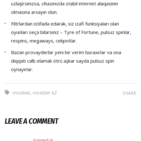
üzləşirsinizsə, cihazınızda stabil internet əlaqəsinin
olmasına arxayın olun.
Filtrlərdən istifadə edərək, siz izafi funksiyaları olan
oyunları seçə bilərsiniz – Tyre of Fortune, pulsuz spinlər,
respins, megaways, cekpotlar.
Bəzən provayderlər yeni bir verim buraxırlar və ona
diqqəti cəlb eləmək ötrü aşkar sayda pulsuz spin
oynayırlar.
,
mostbet
mostbet AZ
SHARE
LEAVE A COMMENT
You must be
logged in
to post a comment.