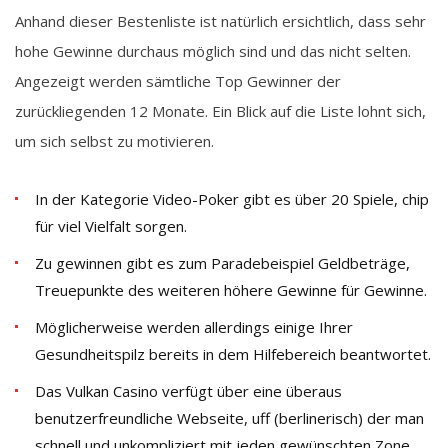
Anhand dieser Bestenliste ist natürlich ersichtlich, dass sehr
hohe Gewinne durchaus möglich sind und das nicht selten.
Angezeigt werden sämtliche Top Gewinner der
zurückliegenden 12 Monate. Ein Blick auf die Liste lohnt sich,
um sich selbst zu motivieren.
In der Kategorie Video-Poker gibt es über 20 Spiele, chip
für viel Vielfalt sorgen.
Zu gewinnen gibt es zum Paradebeispiel Geldbeträge,
Treuepunkte des weiteren höhere Gewinne für Gewinne.
Möglicherweise werden allerdings einige Ihrer
Gesundheitspilz bereits in dem Hilfebereich beantwortet.
Das Vulkan Casino verfügt über eine überaus
benutzerfreundliche Webseite, uff (berlinerisch) der man
schnell und unkompliziert mit jeden gewünschten Zone