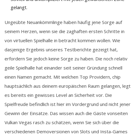
gelangt.
Ungeübte Neuankömmlinge haben häufig jene Sorge auf
seinem Herzen, wenn sie die zaghaften ersten Schritte in
von virtuellen Spielhalle in betracht kommen wollen. Wie
dasjenige Ergebnis unseres Testberichte gezeigt hat,
erfordern Sie jedoch keine Sorge zu haben. Die noch relativ
geile Spielhalle hat einander seit seiner Gründung schnell
einen Namen gemacht. Mit welchen Top Providern, chip
hauptsächlich aus deinem europäischen Raum gelangen, legt
es bereits ein gewisses Level an Sicherheit vor. Die
Spielfreude befindlich ist hier im Vordergrund und nicht jener
Gewinn der Einsätze. Das wissen auch die Gäste vonseiten
Vulkan Vegas rasch zu schätzen, wenn Sie sich über die
verschiedenen Demoversionen von Slots und Insta-Games