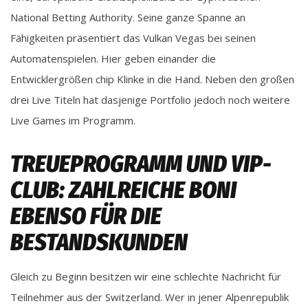
National Betting Authority. Seine ganze Spanne an
Fähigkeiten präsentiert das Vulkan Vegas bei seinen
Automatenspielen. Hier geben einander die
Entwicklergrößen chip Klinke in die Hand. Neben den großen
drei Live Titeln hat dasjenige Portfolio jedoch noch weitere
Live Games im Programm.
TREUEPROGRAMM UND VIP-
CLUB: ZAHLREICHE BONI
EBENSO FÜR DIE
BESTANDSKUNDEN
Gleich zu Beginn besitzen wir eine schlechte Nachricht für
Teilnehmer aus der Switzerland. Wer in jener Alpenrepublik