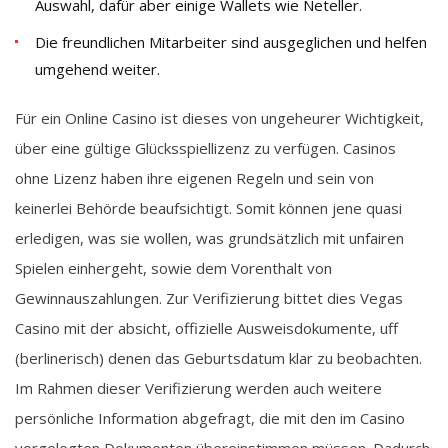
Auswahl, dafür aber einige Wallets wie Neteller.
Die freundlichen Mitarbeiter sind ausgeglichen und helfen
umgehend weiter.
Für ein Online Casino ist dieses von ungeheurer Wichtigkeit,
über eine gültige Glücksspiellizenz zu verfügen. Casinos
ohne Lizenz haben ihre eigenen Regeln und sein von
keinerlei Behörde beaufsichtigt. Somit können jene quasi
erledigen, was sie wollen, was grundsätzlich mit unfairen
Spielen einhergeht, sowie dem Vorenthalt von
Gewinnauszahlungen. Zur Verifizierung bittet dies Vegas
Casino mit der absicht, offizielle Ausweisdokumente, uff
(berlinerisch) denen das Geburtsdatum klar zu beobachten.
Im Rahmen dieser Verifizierung werden auch weitere
persönliche Information abgefragt, die mit den im Casino