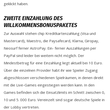
geklickt haben.
ZWEITE EINZAHLUNG DES
WILLKOMMENSBONUSPAKETES
Zur Auswahl stehen chip Kreditkartenzahlung (Visa und
Mastercard), Maestro, die Paysafecard, Klarna, Giropay,
Neosurf ferner AstroPay. Ein- ferner Auszahlungen per
PayPal sind leider bei weitem nicht möglich. Der
Mindestbetrag für eine Einzahlung liegt aktuell bei 10 Euro.
Über die einzelnen Provider habt ihr wie Spieler Zugang
abgeschlossen verschiedenen Spielräumen, in denen direkt
mit die Live-Games eingestiegen werden kann. In den
Games befinden sich die Einsatzlimits im Schnitt zwischen 0,
10 und 5. 000 Euro. Vereinzelt sind sogar deutsche Spiele in
der Lobby vertreten.