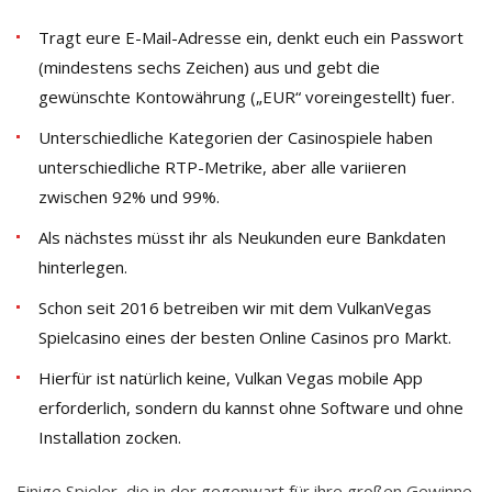
Tragt eure E-Mail-Adresse ein, denkt euch ein Passwort
(mindestens sechs Zeichen) aus und gebt die
gewünschte Kontowährung („EUR“ voreingestellt) fuer.
Unterschiedliche Kategorien der Casinospiele haben
unterschiedliche RTP-Metrike, aber alle variieren
zwischen 92% und 99%.
Als nächstes müsst ihr als Neukunden eure Bankdaten
hinterlegen.
Schon seit 2016 betreiben wir mit dem VulkanVegas
Spielcasino eines der besten Online Casinos pro Markt.
Hierfür ist natürlich keine, Vulkan Vegas mobile App
erforderlich, sondern du kannst ohne Software und ohne
Installation zocken.
Einige Spieler, die in der gegenwart für ihre großen Gewinne