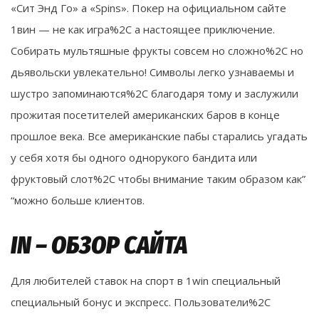
«Сит Энд Го» а «Spins». Покер на официальном сайте
1вин — не как игра%2C а настоящее приключение.
Собирать мультяшные фрукты совсем но сложно%2C но
дьявольски увлекательно! Символы легко узнаваемы и
шустро запоминаются%2C благодаря тому и заслужили
прожитая посетителей американских баров в конце
прошлое века. Все американские пабы старались угадать
у себя хотя бы одного однорукого бандита или
фруктовый слот%2C чтобы внимание таким образом как”
“можно больше клиентов.
IN – ОБЗОР САЙТА
Для любителей ставок на спорт в 1win специальный
специальный бонус и экспресс. Пользователи%2C