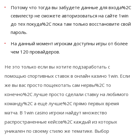
Потому что тогда вы забудете данные для входа%2C
севилестр не сможете авторизоваться на сайте 1win
до тех покуда%2C пока там только восстановите свой
пароль.
На данный момент игрокам доступны игры от более
чем 120 провайдеров.
Не это только если вы хотите подзаработать с
помощью спортивных ставок в онлайн казино 1win. Если
же вы вас просто пощекотать сам нервы%2C то
конечно%2C лучше просто сделали ставку на любимого
команду%2C а ещё лучше%2C прямо первых время
матча. В 1win casino игроки найдут множество
распространенные кейсов%2C каждый из которых
уникален по своему стилю же тематике. Выбор