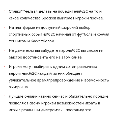
Ставки” “нельзя делать на победителя%2C на то и
какое количество бросков выиграет игрок и прочее.
На платформе недоступный широкий выбор
спортивных событий%2C начиная от футбола и кончая
теннисом и баскетболом.
Не даже если вы забудете пароль%2C вы сможете
быстро восстановить его на этом сайте.
Игроки могут выбирать одним сотен различных
вероятных%2C каждый из них обещает
увлекательное времяпрепровождение и возможность
выигрыша.
Лучшие онлайн казино сейчас и обязательно порядке
позволяют своим игрокам возможностей играть в
игры с реальным дилером%2C поскольку это