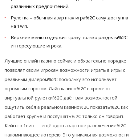
различных предпочтений.
Рулетка – обычная азартная игра%2C саму доступна
на 1win.
Верхнее меню содержит сразу только разделы%2C
интересующие игрока.
Лучшие онлайн казино сейчас и обязательно порядке
позволят своим игрокам возможности играть в игры с
реальным дилером%2C поскольку это использует
огромным спросом. Лайв казино%2C в кроме от
виртуальной рулетки%2C даёт вам возможностей
ощутить себя а реальном казино%2C показать%2C как
работает крупье и послушать%2C только он говорит.
Кейсы в 1вин — ещё одно азартное развлечение%2C
напоминающее лотерею. Это уникальная возможности