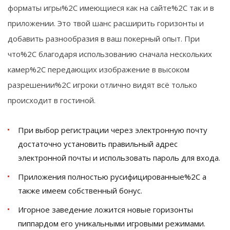
форматы игры%2C имеющиеся как на сайте%2C так и в
приложении. Это твой шанс расширить горизонты и
добавить разнообразия в ваш покерный опыт. При
что%2C благодаря использованию сначала нескольких
камер%2C передающих изображение в высоком
разрешении%2C игроки отлично видят всё только
происходит в гостиной.
При выбор регистрации через электронную почту
достаточно установить правильный адрес
электронной почты и использовать пароль для входа.
Приложения полностью русифицированные%2C а
также имеем собственный бонус.
Игорное заведение ложится новые горизонты
пиппардом его уникальными игровыми режимами.