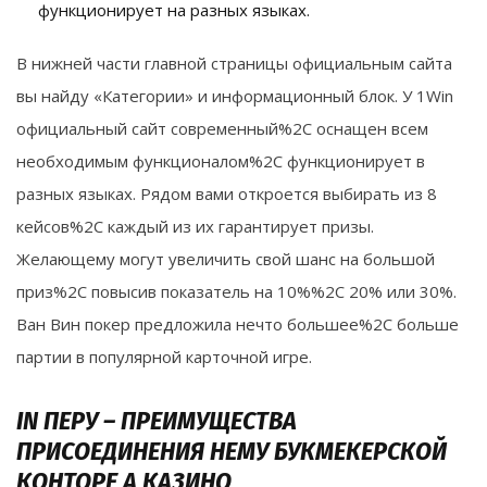
функционирует на разных языках.
В нижней части главной страницы официальным сайта
вы найду «Категории» и информационный блок. У 1Win
официальный сайт современный%2C оснащен всем
необходимым функционалом%2C функционирует в
разных языках. Рядом вами откроется выбирать из 8
кейсов%2C каждый из их гарантирует призы.
Желающему могут увеличить свой шанс на большой
приз%2C повысив показатель на 10%%2C 20% или 30%.
Ван Вин покер предложила нечто большее%2C больше
партии в популярной карточной игре.
IN ПЕРУ – ПРЕИМУЩЕСТВА
ПРИСОЕДИНЕНИЯ НЕМУ БУКМЕКЕРСКОЙ
КОНТОРЕ А КАЗИНО