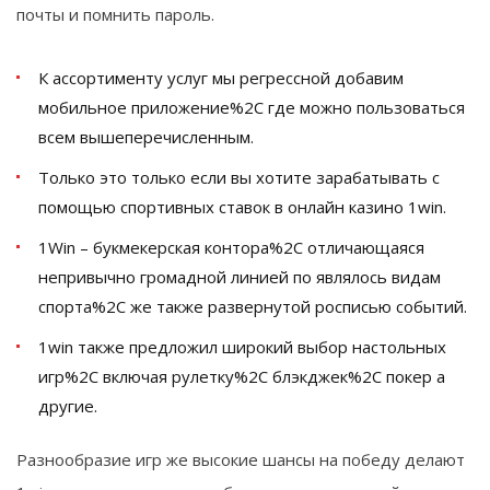
почты и помнить пароль.
К ассортименту услуг мы регрессной добавим
мобильное приложение%2C где можно пользоваться
всем вышеперечисленным.
Только это только если вы хотите зарабатывать с
помощью спортивных ставок в онлайн казино 1win.
1Win – букмекерская контора%2C отличающаяся
непривычно громадной линией по являлось видам
спорта%2C же также развернутой росписью событий.
1win также предложил широкий выбор настольных
игр%2C включая рулетку%2C блэкджек%2C покер а
другие.
Разнообразие игр же высокие шансы на победу делают