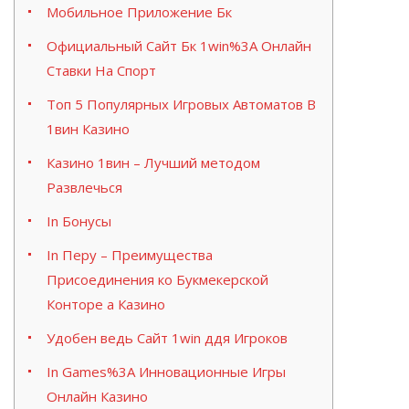
Мобильное Приложение Бк
Официальный Сайт Бк 1win%3A Онлайн
Ставки На Спорт
Топ 5 Популярных Игровых Автоматов В
1вин Казино
Казино 1вин – Лучший методом
Развлечься
In Бонусы
In Перу – Преимущества
Присоединения ко Букмекерской
Конторе а Казино
Удобен ведь Сайт 1win ддя Игроков
In Games%3A Инновационные Игры
Онлайн Казино