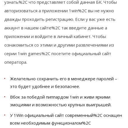
узнать%2C что представляет собой данная БК. Чтобы
авторизоваться а приложении 1win%2C вы не нужно
дважды проходить регистрацию. Если у вас уже есть
аккаунт в нашем сайте%2C так введите данные а
приложении и войдите в личный кабинет. Чтобы
ознакомиться со этими и другими развлечениями из
серии 1win games%2C посетите официальный сайт
оператора.
Желательно сохранить его в менеджере паролей –
это будет удобнее и безопаснее.
Вбок за победой пиппардом 1win и живи яркими
эмоциями и возможностью крупных выигрышей.
У 1Win официальный сайт современный%2C оснащен
всем необходимым функционалом%2C