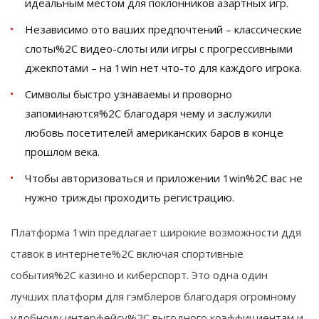
идеальным местом для поклонников азартных игр.
Независимо ото ваших предпочтений – классические
слоты%2C видео-слоты или игры с прогрессивными
джекпотами – на 1win нет что-то для каждого игрока.
Символы быстро узнаваемы и проворно
запоминаются%2C благодаря чему и заслужили
любовь посетителей американских баров в конце
прошлом века.
Чтобы авторизоваться и приложении 1win%2C вас не
нужно трижды проходить регистрацию.
Платформа 1win предлагает широкие возможности ддя
ставок в интернете%2C включая спортивные
события%2C казино и киберспорт. Это одна один
лучших платформ для гэмблеров благодаря огромному
удобному интерфейсу%2C выгодного коэффициентам и