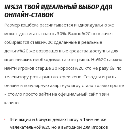
IN%3A ТВОЙ ИДЕАЛЬНЫЙ ВЫБОР ДДЯ
ОНЛАЙН-СТАВОК
Размер кэшбека рассчитывается индивидуально же
может достигать вплоть 30%. Важно%2C но в зачет
собираются ставки%2C сделанные в реальные
деньги%2C же возвращенные средства доступны для
игры никаких необходимости отыгрыша. Но%2C сложно
найти игроков старше 30 коросса%2C кто не разу бы по
телевизору розыгрыш лотереи кено. Сегодня играть
онлайн в популярную азартную игру стало только проще
– стоило просто зайти на официальный сайт 1вин
казино.
Эти акции и бонусы делают игру в 1вин не же
увлекательной%2C но а выгодной для игроков