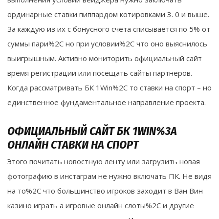
ординарные ставки пиппардом котировками 3. 0 и выше.
За каждую из их с бонусного счета списывается по 5% от
суммы пари%2C но при условии%2C что оно выяснилось
выигрышным. Активно мониторить официальный сайт
время регистрации или посещать сайты партнеров.
Когда рассматривать БК 1Win%2C то ставки на спорт – но
единственное фундаментальное направление проекта.
ОФИЦИАЛЬНЫЙ САЙТ БК 1WIN%3A
ОНЛАЙН СТАВКИ НА СПОРТ
Этого почитать новостную ленту или загрузить новая
фотографию в инстаграм не нужно включать ПК. Не видя
на то%2C что большинство игроков заходит в Ван Вин
казино играть а игровые онлайн слоты%2C и другие