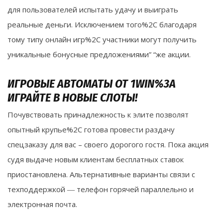
для пользователей испытать удачу и выиграть
реальные деньги. Исключением того%2C благодаря
тому типу онлайн игр%2C участники могут получить
уникальные бонусные предложениями” “же акции.
ИГРОВЫЕ АВТОМАТЫ ОТ 1WIN%3A
ИГРАЙТЕ В НОВЫЕ СЛОТЫ!
Почувствовать принадлежность к элите позволят
опытный крупье%2C готова провести раздачу
спецзаказу для вас – своего дорогого гостя. Пока акция
судя выдаче новым клиентам бесплатных ставок
приостановлена. Альтернативные варианты связи с
техподдержкой ― телефон горячей параллельно и
электронная почта.