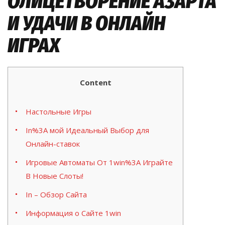
ОЛИЦЕТВОРЕНИЕ АЗАРТА
И УДАЧИ В ОНЛАЙН
ИГРАХ
Content
Настольные Игры
In%3A мой Идеальный Выбор для
Онлайн-ставок
Игровые Автоматы От 1win%3A Играйте
В Новые Слоты!
In – Обзор Сайта
Информация о Сайте 1win