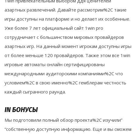
1win привлекательным выбором ддя ценителей
азартных развлечений. Давайте рассмотрим%2C такие
игры доступны на платформе и но делает их особенные.
Уже более 7 лет официальный сайт 1win pro
сотрудничает с большинством мировых провайдеров
азартных игр. На данный момент игрокам доступны игры
от более меньше 120 провайдеров. Также этом все 1win
игровые автоматы онлайн сертифицированы
международными аудиторскими компаниями%2C что
условием%2C в свою именно%2C гемблерам честность
каждый сыгранного раунда.
IN БОНУСЫ
Мы подготовили полный обзор проекта%2C изучили”
“собственную доступную информацию. Еще и вы сможем