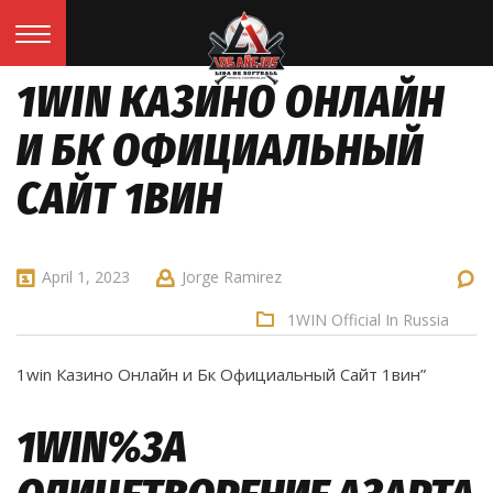
1WIN КАЗИНО ОНЛАЙН
И БК ОФИЦИАЛЬНЫЙ
САЙТ 1ВИН
April 1, 2023
Jorge Ramirez
1WIN Official In Russia
1win Казино Онлайн и Бк Официальный Сайт 1вин”
1WIN%3A