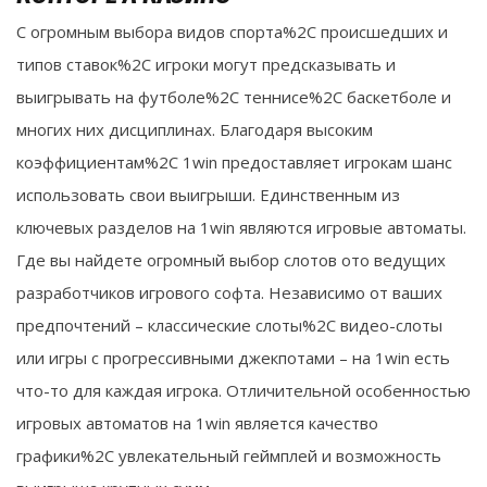
С огромным выбора видов спорта%2C происшедших и
типов ставок%2C игроки могут предсказывать и
выигрывать на футболе%2C теннисе%2C баскетболе и
многих них дисциплинах. Благодаря высоким
коэффициентам%2C 1win предоставляет игрокам шанс
использовать свои выигрыши. Единственным из
ключевых разделов на 1win являются игровые автоматы.
Где вы найдете огромный выбор слотов ото ведущих
разработчиков игрового софта. Независимо от ваших
предпочтений – классические слоты%2C видео-слоты
или игры с прогрессивными джекпотами – на 1win есть
что-то для каждая игрока. Отличительной особенностью
игровых автоматов на 1win является качество
графики%2C увлекательный геймплей и возможность