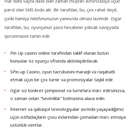
Hər dəfə sayta daxil olan zaman müştəri avtorizasiya üçün
parol olan SMS kodu alır. Bir tərəfdən, bu, çox rahat deyil,
çünki həmişə telefonunuzun yanınızda olması lazımdır. Digər
tərəfdən, bu, oyunçunun şəxsi hesabının yüksək səviyyədə
qorunmasını təmin edir.
Pin Up casino online tərəfindən təklif olunan bütün
bonuslar öz oyunçu ofisində aktivləşdiriləcək.
SPin-up Casino, oyun təcrübəsini maraqlı və rəqabətli
etmək üçün bir çox turnir və promosiyalar təşkil edir.
Əgər siz konkret çempionat və turnirlərə mərc edirsinizsə,
o zaman onları “Sevimlilər” bölməsinə əlavə edin.
İnternet və qabaqcıl texnologiyalar əsrində yaşayadığımız
üçün istifadəçilərin çoxu evlərindən çıxmadan mərc etməyə
üstünlük verirlər.