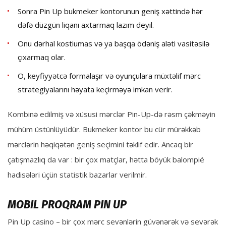
Sonra Pin Up bukmeker kontorunun geniş xəttində hər
dəfə düzgün liqanı axtarmaq lazım deyil.
Onu dərhal kostiumas və ya başqa ödəniş aləti vasitəsilə
çıxarmaq olar.
O, keyfiyyətcə formalaşır və oyunçulara müxtəlif mərc
strategiyalarını həyata keçirməyə imkan verir.
Kombinə edilmiş və xüsusi mərclər Pin-Up-də rəsm çəkməyin
mühüm üstünlüyüdür. Bukmeker kontor bu cür mürəkkəb
mərclərin həqiqətən geniş seçimini təklif edir. Ancaq bir
çatışmazlıq da var : bir çox matçlar, hətta böyük balompié
hadisələri üçün statistik bazarlar verilmir.
MOBIL PROQRAM PIN UP
Pin Up casino – bir çox mərc sevənlərin güvənərək və sevərək