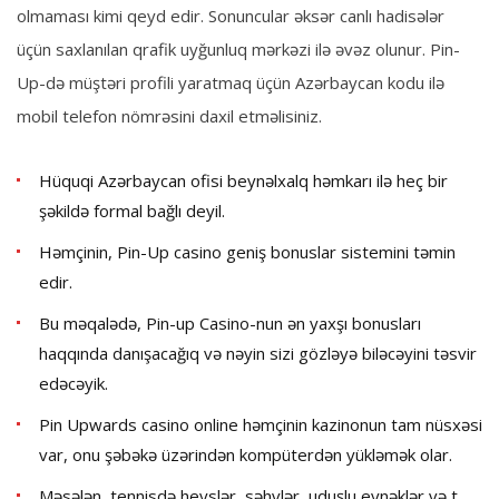
olmaması kimi qeyd edir. Sonuncular əksər canlı hadisələr
üçün saxlanılan qrafik uyğunluq mərkəzi ilə əvəz olunur. Pin-
Up-də müştəri profili yaratmaq üçün Azərbaycan kodu ilə
mobil telefon nömrəsini daxil etməlisiniz.
Hüquqi Azərbaycan ofisi beynəlxalq həmkarı ilə heç bir
şəkildə formal bağlı deyil.
Həmçinin, Pin-Up casino geniş bonuslar sistemini təmin
edir.
Bu məqalədə, Pin-up Casino-nun ən yaxşı bonusları
haqqında danışacağıq və nəyin sizi gözləyə biləcəyini təsvir
edəcəyik.
Pin Upwards casino online həmçinin kazinonun tam nüsxəsi
var, onu şəbəkə üzərindən kompüterdən yükləmək olar.
Məsələn, tennisdə heyslər, səhvlər, uduşlu eynəklər və t.