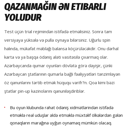
QAZANMAĞIN ƏN ETIBARLI
YOLUDUR
Test üçün trial rejimindən istifadə etməlisiniz. Sonra tam
versiyaya yüksələ və pulla oynaya bilərsiniz. Uğurlu spin
halında, mükafat məbləği balansa köçürüləcəkdir. Onu dərhal
karta və ya başqa ödəniş aləti vasitəsilə çıxarmaq olar.
Azərbaycanda qumar oyunları dövlətə görə dəyişir, çünki
Azərbaycan ştatlarının qumarla bağlı fəaliyyətləri tənzimləyən
öz qanunlarını tərtib etmək hüququ varifr?n. Qoa kimi bəzi
ştatlar pin-up kazinolarını qanuniləşdiriblər.
Bu oyun klubunda rahat ödəniş xidmətlərindən istifadə
etməklə real uduşlar əldə etməklə müxtəlif ölkələrdən gələn
qonaqların marağına uyğun oynamaq mümkün olacaq.