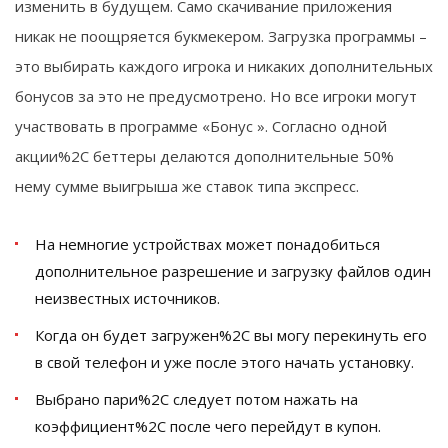
изменить в будущем. Само скачивание приложения
никак не поощряется букмекером. Загрузка программы –
это выбирать каждого игрока и никаких дополнительных
бонусов за это не предусмотрено. Но все игроки могут
участвовать в программе «Бонус ». Согласно одной
акции%2C беттеры делаются дополнительные 50%
нему сумме выигрыша же ставок типа экспресс.
На немногие устройствах может понадобиться
дополнительное разрешение и загрузку файлов один
неизвестных источников.
Когда он будет загружен%2C вы могу перекинуть его
в свой телефон и уже после этого начать установку.
Выбрано пари%2C следует потом нажать на
коэффициент%2C после чего перейдут в купон.