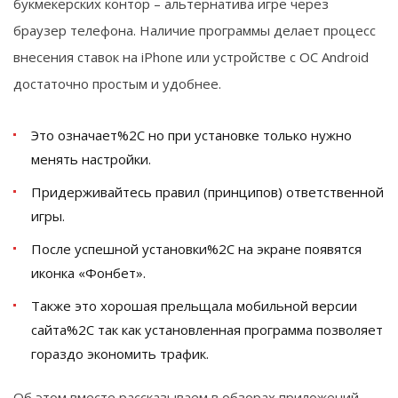
букмекерских контор – альтернатива игре через
браузер телефона. Наличие программы делает процесс
внесения ставок на iPhone или устройстве с ОС Android
достаточно простым и удобнее.
Это означает%2C но при установке только нужно
менять настройки.
Придерживайтесь правил (принципов) ответственной
игры.
После успешной установки%2C на экране появятся
иконка «Фонбет».
Также это хорошая прельщала мобильной версии
сайта%2C так как установленная программа позволяет
гораздо экономить трафик.
Об этом вместе рассказываем в обзорах приложений