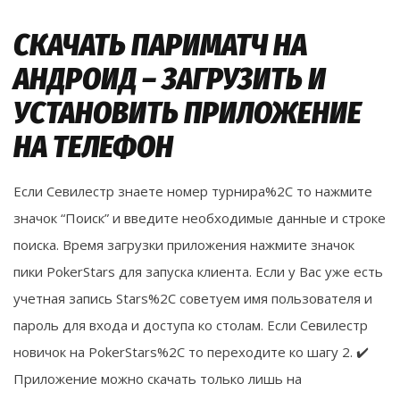
СКАЧАТЬ ПАРИМАТЧ НА
АНДРОИД – ЗАГРУЗИТЬ И
УСТАНОВИТЬ ПРИЛОЖЕНИЕ
НА ТЕЛЕФОН
Если Севилестр знаете номер турнира%2C то нажмите
значок “Поиск” и введите необходимые данные и строке
поиска. Время загрузки приложения нажмите значок
пики PokerStars для запуска клиента. Если у Вас уже есть
учетная запись Stars%2C советуем имя пользователя и
пароль для входа и доступа ко столам. Если Севилестр
новичок на PokerStars%2C то переходите ко шагу 2. ✔️
Приложение можно скачать только лишь на