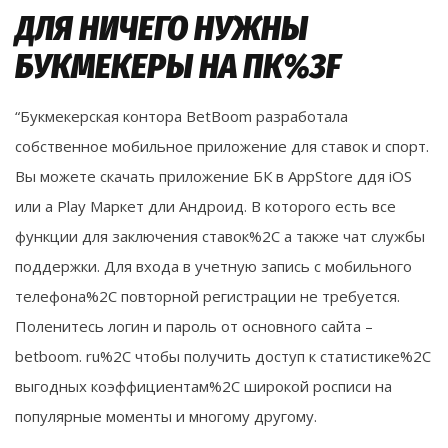
ДЛЯ НИЧЕГО НУЖНЫ
БУКМЕКЕРЫ НА ПК%3F
“Букмекерская контора BetBoom разработала
собственное мобильное приложение для ставок и спорт.
Вы можете скачать приложение БК в AppStore ддя iOS
или а Play Маркет дли Андроид. В которого есть все
функции для заключения ставок%2C а также чат службы
поддержки. Для входа в учетную запись с мобильного
телефона%2C повторной регистрации не требуется.
Поленитесь логин и пароль от основного сайта –
betboom. ru%2C чтобы получить доступ к статистике%2C
выгодных коэффициентам%2C широкой росписи на
популярные моменты и многому другому.