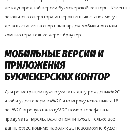
международной версии букмекерской конторы. Клиенты
легального оператора интерактивных ставок могут
делать ставки на спорт пиппардом мобильного или
компьютера только через браузер.
МОБИЛЬНЫЕ ВЕРСИИ И
ПРИЛОЖЕНИЯ
БУКМЕКЕРСКИХ КОНТОР
Для регистрации нужно указать дату рождения%2C
чтобы удостоверился%2C что игроку исполнился 18
лет%2C игровую валюту%2C номер телефона и
придумать пароль. Важно помнить%2C только все
данные%2C помимо пароля%2C невозможно будет