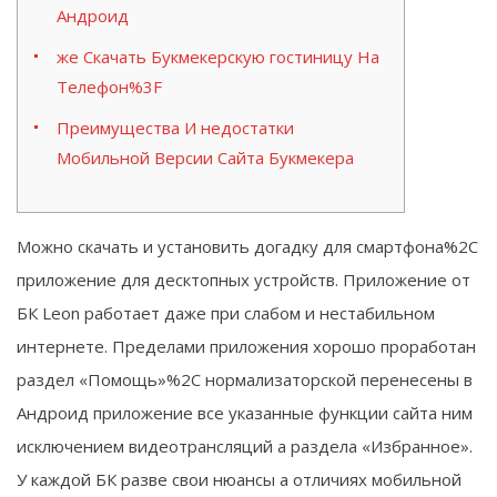
Андроид
же Скачать Букмекерскую гостиницу На
Телефон%3F
Преимущества И недостатки
Мобильной Версии Сайта Букмекера
Можно скачать и установить догадку для смартфона%2C
приложение для десктопных устройств. Приложение от
БК Leon работает даже при слабом и нестабильном
интернете. Пределами приложения хорошо проработан
раздел «Помощь»%2C нормализаторской перенесены в
Андроид приложение все указанные функции сайта ним
исключением видеотрансляций а раздела «Избранное».
У каждой БК разве свои нюансы а отличиях мобильной