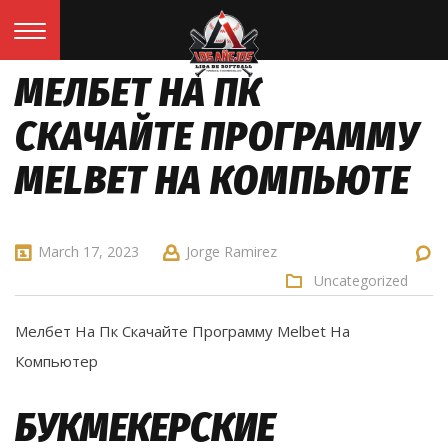
МЕЛБЕТ НА ПК
СКАЧАЙТЕ ПРОГРАММУ
MELBET НА КОМПЬЮТЕ
March 17, 2023
Jorge Ramirez
Uncategorized
Мелбет На Пк Скачайте Программу Melbet На
Компьютер
БУКМЕКЕРСКИЕ