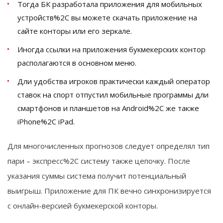
Тогда БК разработала приложения для мобильных
устройств%2C вы можете скачать приложение на
сайте конторы или его зеркале.
Иногда ссылки на приложения букмекерских контор
располагаются в основном меню.
Дли удобства игроков практически каждый оператор
ставок на спорт отпустил мобильные программы дли
смартфонов и планшетов на Android%2C же также
iPhone%2C iPad.
Для многочисленных прогнозов следует определял тип
пари – экспресс%2C систему также цепочку. После
указания суммы система получит потенциальный
выигрыш. Приложение для ПК вечно синхронизируется
с онлайн-версией букмекерской конторы.