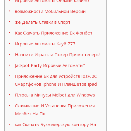
Игровые Автоматы Онлайн Казино
возможности Мобильной Версии
же Делать Ставки в Спорт
Как Скачать Приложение Бк Фонбет
Игровые Автоматы Клуб 777
Начните Играть и Покер Прямо теперь!
Jackpot Party Игровые Автоматы”
Приложение Бк для Устройств Ios%2C
Смартфонов Iphone И Планшетов Ipad
Плюсы а Минусы Melbet дли Windows
Скачивание И Установка Приложения
Мелбет На Пк
как Скачать Букмекерскую контору На