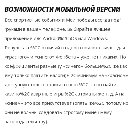
ВОЗМОЖНОСТИ МОБИЛЬНОЙ ВЕРСИИ
Все спортивные события и Мои победы всегда под”
“руками в вашем телефоне. Выбирайте лучшее
приложение для Android%2C iOS или Windows.
Результате%2C отличий в одного приложениях – для
«красного» и «синего» Фонбета – уже нет никаких. Но
коэффициенты разные (у «синего» больше%2C же как
ему только платить налоги)%2C минимум на «красном»
доступную только ставки в спорт%2C но но найти
казино%2C азартные игры%2C автоматы же т. д. А на
«синем» это все присутствует (опять же%2C потому но
они не вольны следовать строгому нынешнему
законодательству).