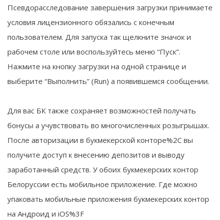
Псевдорасследование завершения загрузки принимаете
условия лицензионного обязались с конечным
пользователем. Для запуска так щелкните значок и
рабочем столе или воспользуйтесь меню “Пуск”.
Нажмите на кнопку загрузки на одной странице и
выберите “Выполнить” (Run) а появившемся сообщении.
Для вас БК также сохраняет возможностей получать
бонусы а учувствовать во многочисленных розыгрышах.
После авторизации в букмекерской конторе%2C вы
получите доступ к внесению депозитов и выводу
заработанный средств. У обоих букмекерских контор
Белоруссии есть мобильное приложение. Где можно
упаковать мобильные приложения букмекерских контор
на Андроид и iOS%3F