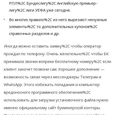
РПЛ%2C Бундеслигу%2C Английскую премьер-
лигу%2C лиги УЕФА уже сегодня.
Во многих правило%2C из него вырезают ненужные
элементы%2C то дополнительных купонов%2C
справочных разделов и др.
Иногда можно оставить заявку%2C чтобы оператор
прождал по телефону. Очень желательно%2C чтобы БК
принимала звонки вопреки бесплатному номеру%2C если
клиент захочет позвони сам. Хорошее дополнение —
возможность связи через мессенджеры Телеграм и
WhatsApp. Этого избежать попадания и компьютер
вредоносного программного обеспечения%2C
использовать дли загрузки установочного файла нужно
именно официальному сайт букмекерской конторы.