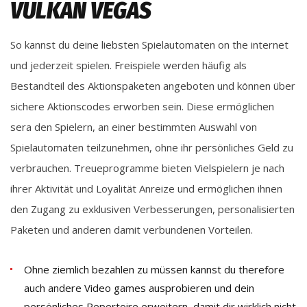
VULKAN VEGAS
So kannst du deine liebsten Spielautomaten on the internet
und jederzeit spielen. Freispiele werden häufig als
Bestandteil des Aktionspaketen angeboten und können über
sichere Aktionscodes erworben sein. Diese ermöglichen
sera den Spielern, an einer bestimmten Auswahl von
Spielautomaten teilzunehmen, ohne ihr persönliches Geld zu
verbrauchen. Treueprogramme bieten Vielspielern je nach
ihrer Aktivität und Loyalität Anreize und ermöglichen ihnen
den Zugang zu exklusiven Verbesserungen, personalisierten
Paketen und anderen damit verbundenen Vorteilen.
Ohne ziemlich bezahlen zu müssen kannst du therefore
auch andere Video games ausprobieren und dein
persönliches Repertoire erweitern, damit dir wirklich nicht