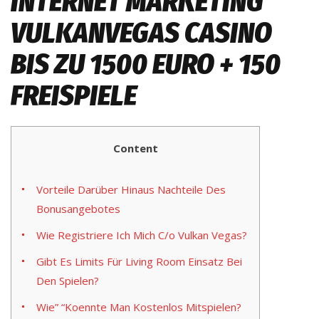
INTERNET MARKETING
VULKANVEGAS CASINO
BIS ZU 1500 EURO + 150
FREISPIELE
Content
Vorteile Darüber Hinaus Nachteile Des
Bonusangebotes
Wie Registriere Ich Mich C/o Vulkan Vegas?
Gibt Es Limits Für Living Room Einsatz Bei
Den Spielen?
Wie” “Koennte Man Kostenlos Mitspielen?