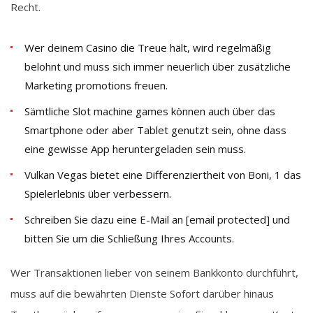
Recht.
Wer deinem Casino die Treue hält, wird regelmäßig
belohnt und muss sich immer neuerlich über zusätzliche
Marketing promotions freuen.
Sämtliche Slot machine games können auch über das
Smartphone oder aber Tablet genutzt sein, ohne dass
eine gewisse App heruntergeladen sein muss.
Vulkan Vegas bietet eine Differenziertheit von Boni, 1 das
Spielerlebnis über verbessern.
Schreiben Sie dazu eine E-Mail an [email protected] und
bitten Sie um die Schließung Ihres Accounts.
Wer Transaktionen lieber von seinem Bankkonto durchführt,
muss auf die bewährten Dienste Sofort darüber hinaus