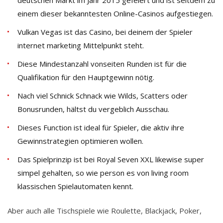
deutschen Markt im Jahr 2015 gefeiert und ist seitdem zu
einem dieser bekanntesten Online-Casinos aufgestiegen.
Vulkan Vegas ist das Casino, bei deinem der Spieler
internet marketing Mittelpunkt steht.
Diese Mindestanzahl vonseiten Runden ist für die
Qualifikation für den Hauptgewinn nötig.
Nach viel Schnick Schnack wie Wilds, Scatters oder
Bonusrunden, hältst du vergeblich Ausschau.
Dieses Function ist ideal für Spieler, die aktiv ihre
Gewinnstrategien optimieren wollen.
Das Spielprinzip ist bei Royal Seven XXL likewise super
simpel gehalten, so wie person es von living room
klassischen Spielautomaten kennt.
Aber auch alle Tischspiele wie Roulette, Blackjack, Poker,