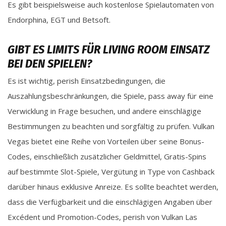
Es gibt beispielsweise auch kostenlose Spielautomaten von
Endorphina, EGT und Betsoft.
GIBT ES LIMITS FÜR LIVING ROOM EINSATZ
BEI DEN SPIELEN?
Es ist wichtig, perish Einsatzbedingungen, die
Auszahlungsbeschränkungen, die Spiele, pass away für eine
Verwicklung in Frage besuchen, und andere einschlägige
Bestimmungen zu beachten und sorgfältig zu prüfen. Vulkan
Vegas bietet eine Reihe von Vorteilen über seine Bonus-
Codes, einschließlich zusätzlicher Geldmittel, Gratis-Spins
auf bestimmte Slot-Spiele, Vergütung in Type von Cashback
darüber hinaus exklusive Anreize. Es sollte beachtet werden,
dass die Verfügbarkeit und die einschlägigen Angaben über
Excédent und Promotion-Codes, perish von Vulkan Las