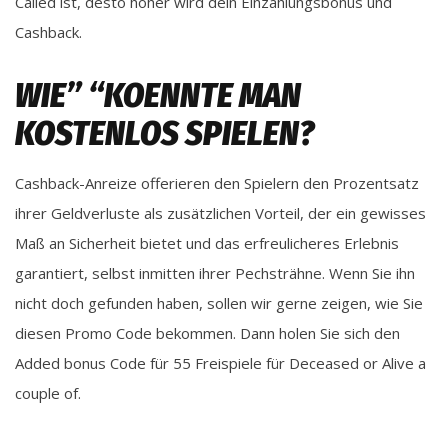
Called ist, desto höher wird dein Einzahlungsbonus und
Cashback.
WIE” “KOENNTE MAN
KOSTENLOS SPIELEN?
Cashback-Anreize offerieren den Spielern den Prozentsatz
ihrer Geldverluste als zusätzlichen Vorteil, der ein gewisses
Maß an Sicherheit bietet und das erfreulicheres Erlebnis
garantiert, selbst inmitten ihrer Pechsträhne. Wenn Sie ihn
nicht doch gefunden haben, sollen wir gerne zeigen, wie Sie
diesen Promo Code bekommen. Dann holen Sie sich den
Added bonus Code für 55 Freispiele für Deceased or Alive a
couple of.