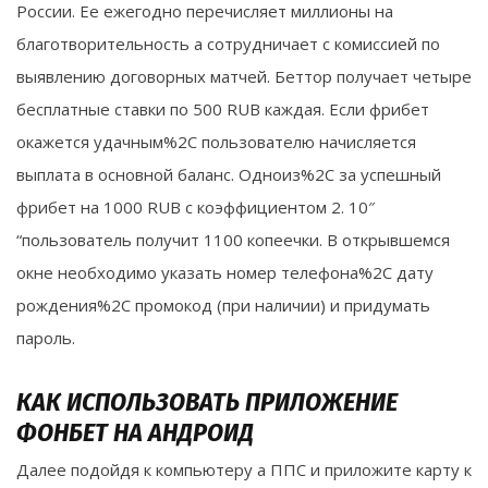
России. Ее ежегодно перечисляет миллионы на
благотворительность а сотрудничает с комиссией по
выявлению договорных матчей. Беттор получает четыре
бесплатные ставки по 500 RUB каждая. Если фрибет
окажется удачным%2C пользователю начисляется
выплата в основной баланс. Одноиз%2C за успешный
фрибет на 1000 RUB с коэффициентом 2. 10″
“пользователь получит 1100 копеечки. В открывшемся
окне необходимо указать номер телефона%2C дату
рождения%2C промокод (при наличии) и придумать
пароль.
КАК ИСПОЛЬЗОВАТЬ ПРИЛОЖЕНИЕ
ФОНБЕТ НА АНДРОИД
Далее подойдя к компьютеру а ППС и приложите карту к