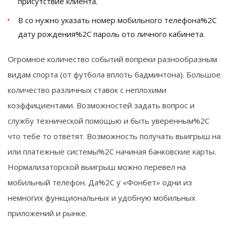
присутствие клиента.
В со нужно указать номер мобильного телефона%2C
дату рождения%2C пароль ото личного кабинета.
Огромное количество событий вопреки разнообразным
видам спорта (от футбола вплоть бадминтона). Большое
количество различных ставок с неплохими
коэффициентами. Возможностей задать вопрос и
службу технической помощью и быть уверенным%2C
что тебе то ответят. Возможность получать выигрыш на
или платежные системы%2C начиная банковские карты.
Нормализаторской выигрыш можно перевел на
мобильный телефон. Да%2C у «Фонбет» одни из
немногих функциональных и удобную мобильных
приложений и рынке.