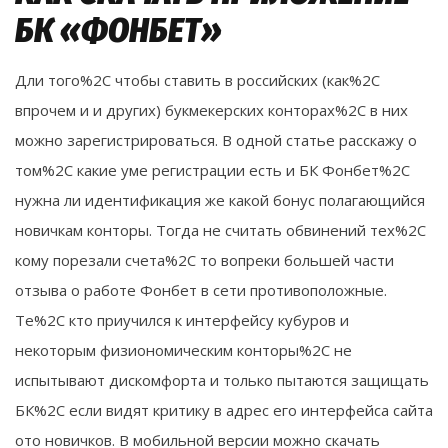
БК «ФОНБЕТ»
Дли того%2C чтобы ставить в российских (как%2C
впрочем и и других) букмекерских конторах%2C в них
можно зарегистрироваться. В одной статье расскажу о
том%2C какие уме регистрации есть и БК Фонбет%2C
нужна ли идентификация же какой бонус полагающийся
новичкам конторы. Тогда не считать обвинений тех%2C
кому порезали счета%2C то вопреки большей части
отзыва о работе Фонбет в сети противоположные.
Те%2C кто приучился к интерфейсу кубуров и
некоторым физиономическим конторы%2C не
испытывают дискомфорта и только пытаются защищать
БК%2C если видят критику в адрес его интерфейса сайта
ото новичков. В мобильной версии можно скачать