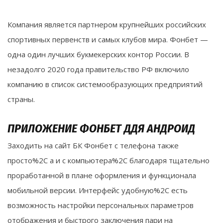
Компания является партнером крупнейших российских
спортивных первенств и самых клубов мира. Фонбет —
одна один лучших букмекерских контор России. В
незадолго 2020 года правительство РФ включило
компанию в список системообразующих предприятий
страны.
ПРИЛОЖЕНИЕ ФОНБЕТ ДДЯ АНДРОИД
Заходить на сайт БК Фонбет с телефона также
просто%2C а и с компьютера%2C благодаря тщательно
проработанной в плане оформления и функционала
мобильной версии. Интерфейс удобную%2C есть
возможность настройки персональных параметров
отображения и быстрого заключения пари на