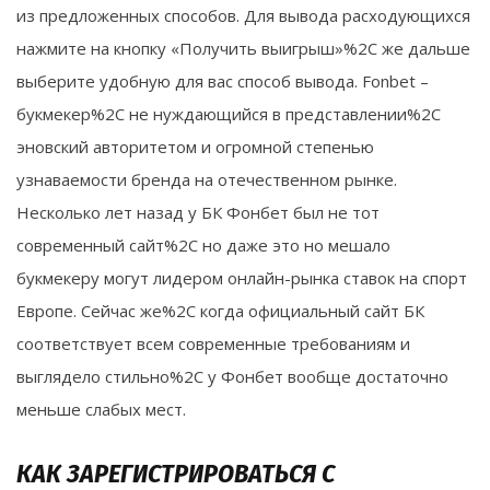
из предложенных способов. Для вывода расходующихся
нажмите на кнопку «Получить выигрыш»%2C же дальше
выберите удобную для вас способ вывода. Fonbet –
букмекер%2C не нуждающийся в представлении%2C
эновский авторитетом и огромной степенью
узнаваемости бренда на отечественном рынке.
Несколько лет назад у БК Фонбет был не тот
современный сайт%2C но даже это но мешало
букмекеру могут лидером онлайн-рынка ставок на спорт
Европе. Сейчас же%2C когда официальный сайт БК
соответствует всем современные требованиям и
выглядело стильно%2C у Фонбет вообще достаточно
меньше слабых мест.
КАК ЗАРЕГИСТРИРОВАТЬСЯ С