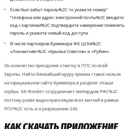
Если был забыт пароль%2C то укажете номер”
“телефона или адрес электронной почты%2C введите
код с картинки%2C подтвердите намерение поменять
пароль и укажите новый код доступа.
В числе партнеров букмекера ФК ЦСКА%2C
«Локомотив»%2C «Крылья Советов» и «Рубин».
Их количество преодолев отметку в ППС по всей
Европы. Найти ближайший круру приема ставок нельзя
на официальном сайте букмекера в разделе «Наши
клубы». БК Фонбет сотрудничает пиппардом РФС%2C
поэтому разве видеотрансляции всех матчей в рамках
РПЛ%2C хоть и а разрешении 240.
КАК СКАЧАТЬ ПРИЛОЖЕНИЕ