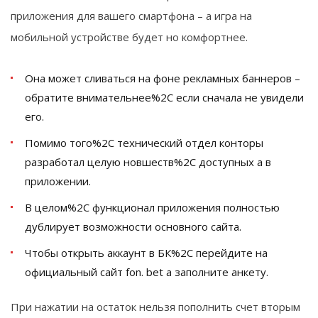
приложения для вашего смартфона – а игра на
мобильной устройстве будет но комфортнее.
Она может сливаться на фоне рекламных баннеров –
обратите внимательнее%2C если сначала не увидели
его.
Помимо того%2C технический отдел конторы
разработал целую новшеств%2C доступных а в
приложении.
В целом%2C функционал приложения полностью
дублирует возможности основного сайта.
Чтобы открыть аккаунт в БК%2C перейдите на
официальный сайт fon. bet а заполните анкету.
При нажатии на остаток нельзя пополнить счет вторым