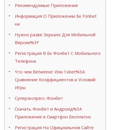
Рекомендуемые Приложения
Информация О Приложении Бк Fonbet
на
Нужно разве Зеркало Для Мобильной
Версии%3F
Регистрация В Бк Фонбет С Мобильного
Телефона
Что чем Betwinner Или 1xbet%3A
Сравнение Коэффициентов и Условий
Игры
Суперэкспресс Фонбет
Скачать Фонбет и Андроид%3A
Приложение в Смартфон Бесплатно
Регистрация На Официальном Сайте