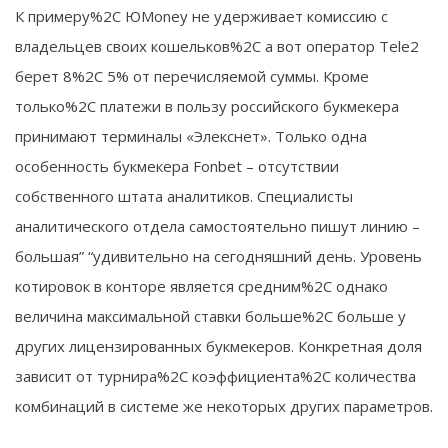
К примеру%2C ЮMoney не удерживает комиссию с
владельцев своих кошельков%2C а вот оператор Tele2
берет 8%2C 5% от перечисляемой суммы. Кроме
только%2C платежи в пользу российского букмекера
принимают терминалы «Элекснет». Только одна
особенность букмекера Fonbet – отсутствии
собственного штата аналитиков. Специалисты
аналитического отдела самостоятельно пишут линию –
большая” “удивительно на сегодняшний день. Уровень
котировок в конторе является средним%2C однако
величина максимальной ставки больше%2C больше у
других лицензированных букмекеров. Конкретная доля
зависит от турнира%2C коэффициента%2C количества
комбинаций в системе же некоторых других параметров.