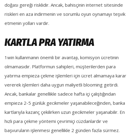
doğası gereği risklidir. Ancak, bahisçinin internet sitesinde
riskleri en aza indirmenin ve sorumlu oyun oynamayı teşvik
etmenin yolları vardır.
KARTLA PRA YATIRMA
1win kullanmanın önemli bir avantajı, komisyon ücretinin
olmamasıdır. Platformun sahipleri, müşterilerden para
yatırma empieza çekme işlemleri için ücret almamaya karar
vererek işlemleri daha uygun maliyetli blooming getirdi.
Ancak, bankalar genellikle sadece hafta içi çalıştığından
empieza 2-5 günlük gecikmeler yaşanabileceğinden, banka
kartlarıyla kazanç çekilirken uzun gecikmeler yaşanabilir. En
hızlı para çekme yöntemi çevrimiçi cüzdanlardır ve
başvuruların işlenmesi genellikle 2 günden fazla sürmez.