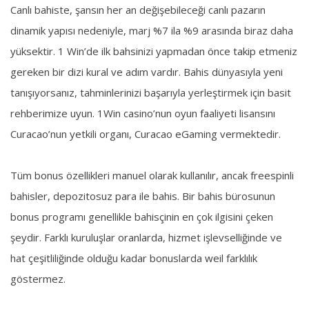
Canlı bahiste, şansın her an değişebileceği canlı pazarın
dinamik yapısı nedeniyle, marj %7 ila %9 arasında biraz daha
yüksektir. 1 Win’de ilk bahsinizi yapmadan önce takip etmeniz
gereken bir dizi kural ve adım vardır. Bahis dünyasıyla yeni
tanışıyorsanız, tahminlerinizi başarıyla yerleştirmek için basit
rehberimize uyun. 1Win casino’nun oyun faaliyeti lisansını
Curacao’nun yetkili organı, Curacao eGaming vermektedir.
Tüm bonus özellikleri manuel olarak kullanılır, ancak freespinli
bahisler, depozitosuz para ile bahis. Bir bahis bürosunun
bonus programı genellikle bahisçinin en çok ilgisini çeken
şeydir. Farklı kuruluşlar oranlarda, hizmet işlevselliğinde ve
hat çeşitliliğinde olduğu kadar bonuslarda weil farklılık
göstermez.