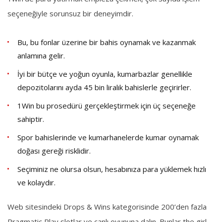
seçeneğiyle sorunsuz bir deneyimdir.
Bu, bu fonlar üzerine bir bahis oynamak ve kazanmak
anlamına gelir.
İyi bir bütçe ve yoğun oyunla, kumarbazlar genellikle
depozitolarını ayda 45 bin liralık bahislerle geçirirler.
1Win bu prosedürü gerçekleştirmek için üç seçeneğe
sahiptir.
Spor bahislerinde ve kumarhanelerde kumar oynamak
doğası gereği risklidir.
Seçiminiz ne olursa olsun, hesabınıza para yüklemek hızlı
ve kolaydır.
Web sitesindeki Drops & Wins kategorisinde 200’den fazla
Pragmatic Play slotlar ve canlı oyununa dalın. Bunlar the girl