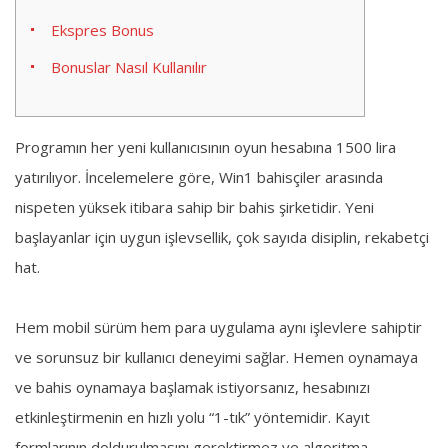
Ekspres Bonus
Bonuslar Nasıl Kullanılır
Programın her yeni kullanıcısının oyun hesabına 1500 lira
yatırılıyor. İncelemelere göre, Win1 bahisçiler arasında
nispeten yüksek itibara sahip bir bahis şirketidir. Yeni
başlayanlar için uygun işlevsellik, çok sayıda disiplin, rekabetçi
hat.
Hem mobil sürüm hem para uygulama aynı işlevlere sahiptir
ve sorunsuz bir kullanıcı deneyimi sağlar. Hemen oynamaya
ve bahis oynamaya başlamak istiyorsanız, hesabınızı
etkinleştirmenin en hızlı yolu “1-tık” yöntemidir. Kayıt
formlarının doldurulmasını gerektirmez ve algoritma,