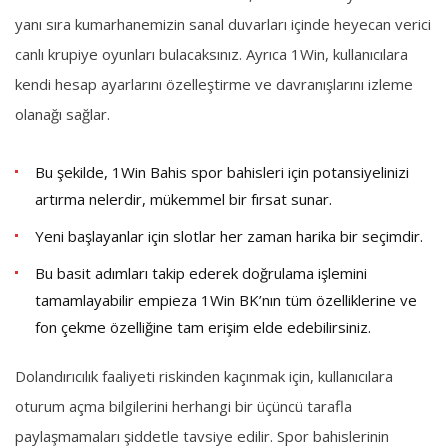
yanı sıra kumarhanemizin sanal duvarları içinde heyecan verici
canlı krupiye oyunları bulacaksınız. Ayrıca 1Win, kullanıcılara
kendi hesap ayarlarını özelleştirme ve davranışlarını izleme
olanağı sağlar.
Bu şekilde, 1Win Bahis spor bahisleri için potansiyelinizi
artırma nelerdir, mükemmel bir fırsat sunar.
Yeni başlayanlar için slotlar her zaman harika bir seçimdir.
Bu basit adımları takip ederek doğrulama işlemini
tamamlayabilir empieza 1Win BK’nın tüm özelliklerine ve
fon çekme özelliğine tam erişim elde edebilirsiniz.
Dolandırıcılık faaliyeti riskinden kaçınmak için, kullanıcılara
oturum açma bilgilerini herhangi bir üçüncü tarafla
paylaşmamaları şiddetle tavsiye edilir. Spor bahislerinin