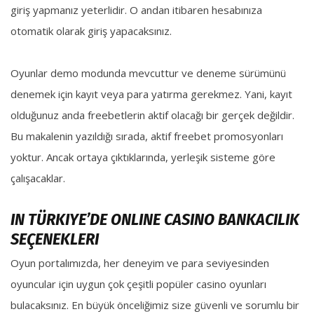
giriş yapmanız yeterlidir. O andan itibaren hesabınıza
otomatik olarak giriş yapacaksınız.
Oyunlar demo modunda mevcuttur ve deneme sürümünü
denemek için kayıt veya para yatırma gerekmez. Yani, kayıt
olduğunuz anda freebetlerin aktif olacağı bir gerçek değildir.
Bu makalenin yazıldığı sırada, aktif freebet promosyonları
yoktur. Ancak ortaya çıktıklarında, yerleşik sisteme göre
çalışacaklar.
IN TÜRKIYE’DE ONLINE CASINO BANKACILIK
SEÇENEKLERI
Oyun portalımızda, her deneyim ve para seviyesinden
oyuncular için uygun çok çeşitli popüler casino oyunları
bulacaksınız. En büyük önceliğimiz size güvenli ve sorumlu bir