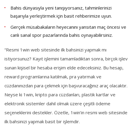
Bahis dünyasıyla yeni tanışıyorsanız, tahminlerinizi
başarıyla yerleştirmek için basit rehberimize uyun.
Gerçek müsabakaların heyecanını yansıtan maç öncesi ve
canlı sanal spor pazarlarında bahis oynayabilirsiniz.
“Resmi 1win web sitesinde ilk bahsinizi yapmak mı
istiyorsunuz? Kayıt işlemini tamamladıktan sonra, birçok işlev
sunan kişisel bir hesaba erişim elde edeceksiniz. Bu hesap,
reward programlarına katılmak, pra yatırmak ve
cüzdanınızdan para çekmek için başvuracağınız araç olacaktır.
Neyse ki 1win, kripto para cüzdanları, plastik kartlar ve
elektronik sistemler dahil olmak üzere çeşitli ödeme
seçeneklerini destekler. Özetle, 1win’in resmi web sitesinde
ilk bahsinizi yapmak basit bir işlemdir.