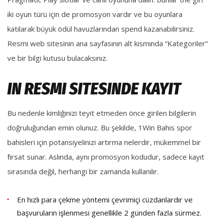
iki oyun türü için de promosyon vardır ve bu oyunlara
katılarak büyük ödül havuzlarından spend kazanabilirsiniz.
Resmi web sitesinin ana sayfasının alt kısmında “Kategoriler”
ve bir bilgi kutusu bulacaksınız.
IN RESMI SITESINDE KAYIT
Bu nedenle kimliğinizi teyit etmeden önce girilen bilgilerin
doğruluğundan emin olunuz. Bu şekilde, 1Win Bahis spor
bahisleri için potansiyelinizi artırma nelerdir, mükemmel bir
fırsat sunar. Aslında, aynı promosyon kodudur, sadece kayıt
sırasında değil, herhangi bir zamanda kullanılır.
En hızlı para çekme yöntemi çevrimiçi cüzdanlardır ve
başvuruların işlenmesi genellikle 2 günden fazla sürmez.