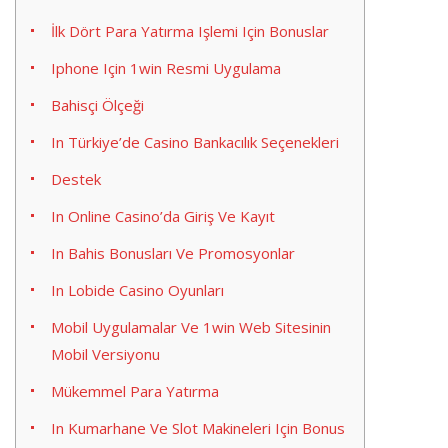
İlk Dört Para Yatırma Işlemi Için Bonuslar
Iphone Için 1win Resmi Uygulama
Bahisçi Ölçeği
In Türkiye’de Casino Bankacılık Seçenekleri
Destek
In Online Casino’da Giriş Ve Kayıt
In Bahis Bonusları Ve Promosyonlar
In Lobide Casino Oyunları
Mobil Uygulamalar Ve 1win Web Sitesinin
Mobil Versiyonu
Mükemmel Para Yatırma
In Kumarhane Ve Slot Makineleri Için Bonus