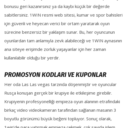
bonusu geri kazanırsınız ya da kaybı küçük bir değerde
sabitlersiniz. 1WIN resmi web sitesi, kumar ve spor bahisleri
için güvenli ve heyecan verici bir ortam yaratarak oyun
sürecine benzersiz bir yaklaşım sunar. Bu, her oyuncunun
oyunlardan tam anlamıyla zevk alabileceği ve 1WIN aynasının
ana siteye erişimde zorluk yaşayanlar için her zaman
kullanılabilir olduğu bir yerdir.
PROMOSYON KODLARI VE KUPONLAR
Her oda Las Las vegas tarzında döşenmiştir ve oyuncular
Rusça konuşan gerçek bir krupiye ile etkileşime girebilir.
Krupiyenin profesyonelliği empieza oyun alanının etrafındaki
birkaç video videokameran tarafından sağlanan masanın 3
boyutlu görünümü büyük beğeni topluyor. Sonuç olarak,
1win’de para yatırmak empieza çekmek, çok sayıda işlem