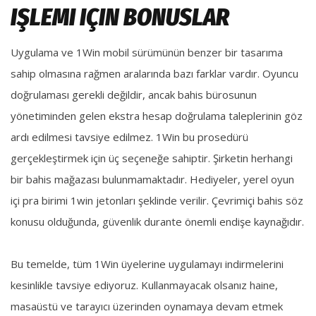
IŞLEMI IÇIN BONUSLAR
Uygulama ve 1Win mobil sürümünün benzer bir tasarıma
sahip olmasına rağmen aralarında bazı farklar vardır. Oyuncu
doğrulaması gerekli değildir, ancak bahis bürosunun
yönetiminden gelen ekstra hesap doğrulama taleplerinin göz
ardı edilmesi tavsiye edilmez. 1Win bu prosedürü
gerçekleştirmek için üç seçeneğe sahiptir. Şirketin herhangi
bir bahis mağazası bulunmamaktadır. Hediyeler, yerel oyun
içi pra birimi 1win jetonları şeklinde verilir. Çevrimiçi bahis söz
konusu olduğunda, güvenlik durante önemli endişe kaynağıdır.
Bu temelde, tüm 1Win üyelerine uygulamayı indirmelerini
kesinlikle tavsiye ediyoruz. Kullanmayacak olsanız haine,
masaüstü ve tarayıcı üzerinden oynamaya devam etmek