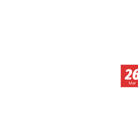
2
Mar