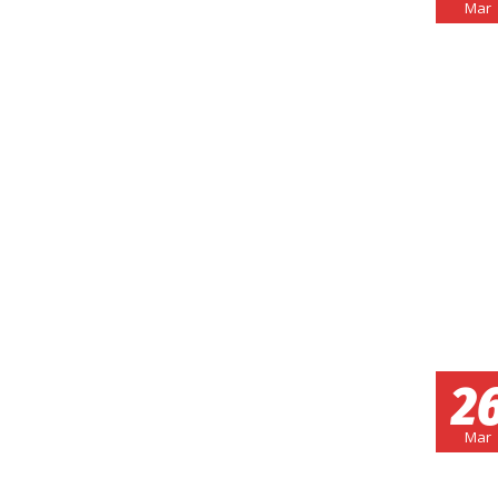
Mar
2
Mar