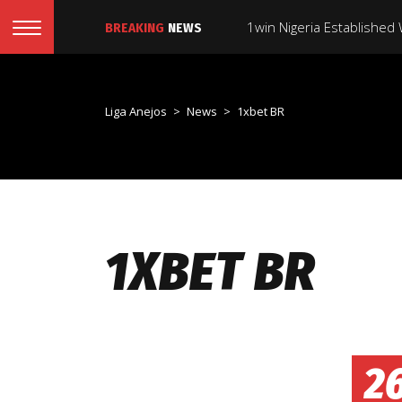
1win Nigeria Established
BREAKING
NEWS
1win Aviator Game ️ Offic
Liga Anejos
>
News
>
1xbet BR
Gambling Plus Casino Est
1win Usa: Best Online S
#1 On-line Online Casino
1XBET BR
2