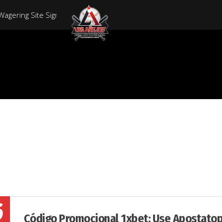
 Wagering Site Sign In Reward 715,Five-hundred Ngn
ial Site Down Load Software And Login
ablished Site Login
portsbook And On Range Casino With Respect To American Gamer
 In Inclusion To Wagering Site 500% Delightful Bonus
6
Código Promocional 1xbet: Use Apostato