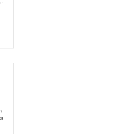
et
e
n
s!