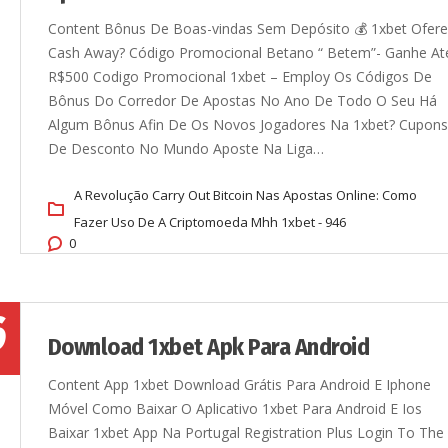
Content Bônus De Boas-vindas Sem Depósito 💰 1xbet Ofer
Cash Away? Código Promocional Betano “ Betem”- Ganhe At
R$500 Codigo Promocional 1xbet – Employ Os Códigos De
Bônus Do Corredor De Apostas No Ano De Todo O Seu Há
Algum Bônus Afin De Os Novos Jogadores Na 1xbet? Cupons
De Desconto No Mundo Aposte Na Liga…
A Revolução Carry Out Bitcoin Nas Apostas Online: Como
Fazer Uso De A Criptomoeda Mhh 1xbet - 946
0
6
Download 1xbet Apk Para Android
Content App 1xbet Download Grátis Para Android E Iphone
Móvel Como Baixar O Aplicativo 1xbet Para Android E Ios
Baixar 1xbet App Na Portugal Registration Plus Login To The