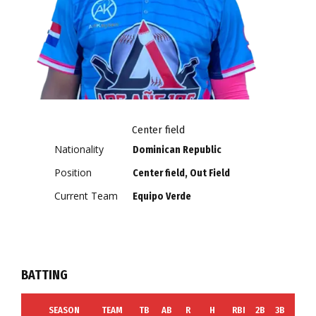
Center field
Nationality
Dominican Republic
Position
Center field, Out Field
Current Team
Equipo Verde
BATTING
SEASON
TEAM
TB
AB
R
H
RBI
2B
3B
HR