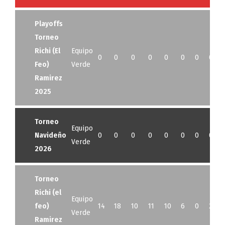
Playoffs
Torneo
Richi (El
Equipo
0
0
0
0
0
0
0
0
Feo)
Verde
Ramirez
2025
Torneo
Equipo
Navideño
0
0
0
0
0
0
0
0
Verde
2026
Torneo
Richi (el
Equipo
feo)
14
18
10
11
10
6
0
2
Verde
Ramirez