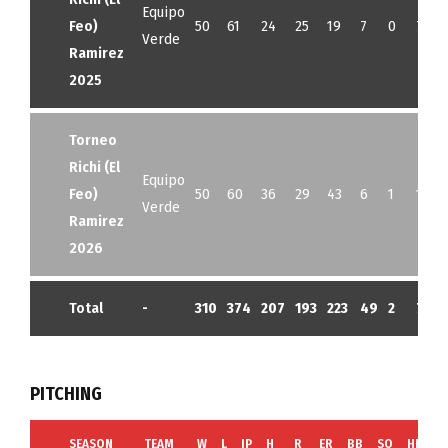
Equipo
Feo)
50
61
24
25
19
7
0
7
Verde
Ramirez
2025
Torneo
Richi (El
Equipo
Feo)
50
60
36
29
43
6
1
12
Verde
Ramirez
2026
Total
-
310
374
207
193
223
49
2
70
PITCHING
SEASON
TEAM
W
L
IP
H
R
ER
BB
SO
HR
G