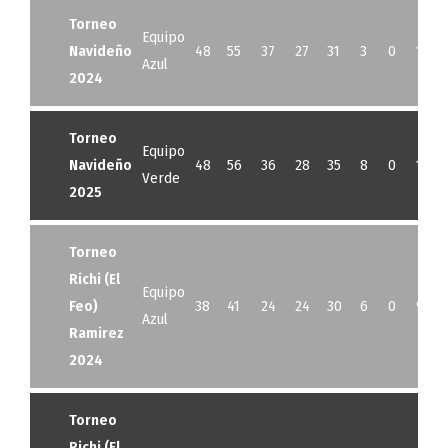
Torneo
Equipo
Navideño
48
55
37
27
31
3
0
14
Azul
2024
Torneo
Equipo
Navideño
48
56
36
28
35
8
0
13
Verde
2025
Torneo
Richi (El
Equipo
Feo)
38
41
24
24
30
6
0
9
Azul
Ramirez
2024
Torneo
Richi (El