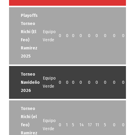
Playoffs
Torneo
Richi (El
Equipo
0
0
0
0
0
0
0
0
0
0
Feo)
Verde
Ramirez
2025
Torneo
Equipo
Navideño
0
0
0
0
0
0
0
0
0
0
Verde
2026
Torneo
Richi (el
Equipo
feo)
0
1
5
14
17
11
5
0
0
1
Verde
Ramirez